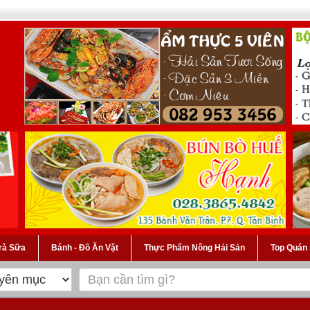
Trà Sữa
Bánh - Đồ Ăn Vặt
Thực Phẩm Nông Hải Sản
Top Quán 