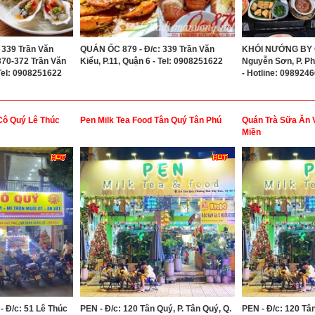
 339 Trần Văn
QUÁN ỐC 879 - Đ/c: 339 Trần Văn
KHÓI NƯỚNG BY CH
 370-372 Trần Văn
Kiểu, P.11, Quận 6 - Tel: 0908251622
Nguyễn Sơn, P. Ph
 Tel: 0908251622
- Hotline: 098924
Cô Quý Lê Thúc
Pen Milk Tea Food Tân Quý Tân Phú
Quán Trà Sữa Ăn 
Miền
 Đ/c: 51 Lê Thúc
PEN - Đ/c: 120 Tân Quý, P. Tân Quý, Q.
PEN - Đ/c: 120 Tân