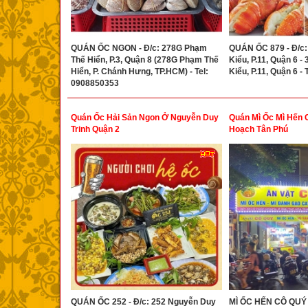
QUÁN ỐC NGON - Đ/c: 278G Phạm
QUÁN ỐC 879 - Đ/c:
Thế Hiển, P.3, Quận 8 (278G Phạm Thế
Kiểu, P.11, Quận 6 -
Hiển, P. Chánh Hưng, TP.HCM) - Tel:
Kiểu, P.11, Quận 6 -
0908850353
Quán Ốc Hải Sản Ngon Ở Nguyễn Duy
Quán Mì Ốc Mì Hến 
Trinh Quận 2
Hoạch Tân Phú
QUÁN ỐC 252 - Đ/c: 252 Nguyễn Duy
MÌ ỐC HẾN CÔ QUÝ -