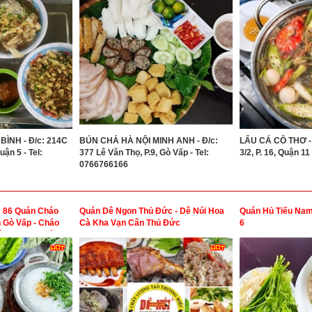
BÌNH - Đ/c: 214C
BÚN CHẢ HÀ NỘI MINH ANH - Đ/c:
LẨU CÁ CÔ THƠ -
ận 5 - Tel:
377 Lê Văn Thọ, P.9, Gò Vấp - Tel:
3/2, P. 16, Quận 1
0766766166
e 86 Quán Cháo
Quán Dê Ngon Thủ Đức - Dê Núi Hoa
Quán Hủ Tiếu Na
 Gò Vấp - Cháo
Cà Kha Vạn Cân Thủ Đức
6
Độc Quyền Không