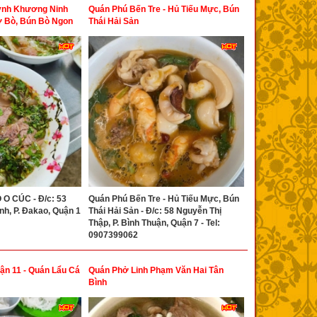
ỳnh Khương Ninh
Quán Phú Bến Tre - Hủ Tiếu Mực, Bún
ở Bò, Bún Bò Ngon
Thái Hải Sản
O CÚC - Đ/c: 53
Quán Phú Bến Tre - Hủ Tiếu Mực, Bún
h, P. Đakao, Quận 1
Thái Hải Sản - Đ/c: 58 Nguyễn Thị
Thập, P. Bình Thuận, Quận 7 - Tel:
0907399062
ận 11 - Quán Lẩu Cá
Quán Phở Linh Phạm Văn Hai Tân
Bình