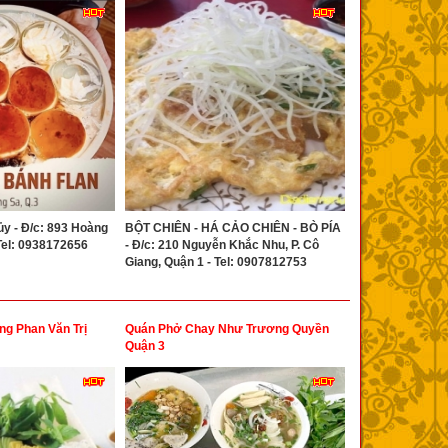
ủy - Đ/c: 893 Hoàng
BỘT CHIÊN - HÁ CẢO CHIÊN - BÒ PÍA
 Tel: 0938172656
- Đ/c: 210 Nguyễn Khắc Nhu, P. Cô
Giang, Quận 1 - Tel: 0907812753
g Phan Văn Trị
Quán Phở Chay Như Trương Quyền
Quận 3