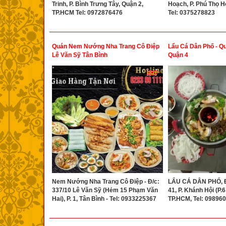
Trinh, P. Bình Trưng Tây, Quận 2,
Hoạch, P. Phú Thọ H
TP.HCM Tel: 0972876476
Tel: 0375278823
Quán Nem Nướng Nha Trang Cô Điệp
Lẩu Cá Dân Phố - Q
Lê Văn Sỹ Tân Bình
Quận 4
Nem Nướng Nha Trang Cô Điệp - Đ/c:
LẨU CÁ DÂN PHỐ, Đ
337/10 Lê Văn Sỹ (Hẻm 15 Phạm Văn
41, P. Khánh Hội (P.6
Hai), P. 1, Tân Bình - Tel: 0933225367
TP.HCM, Tel: 09896