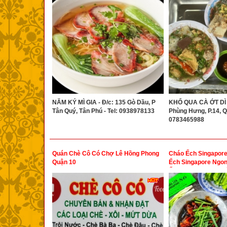
NĂM KÝ MÌ GIA - Đ/c: 135 Gò Dầu, P
KHỔ QUA CÀ ỚT DÌ 
Tân Quý, Tân Phú - Tel: 0938978133
Phùng Hưng, P.14, Qu
0783465988
Quán Chè Cô Có Chợ Lê Hồng Phong
Cháo Ếch Singapor
Quận 10
Ếch Singapore Ngon
Ếch Singapore 86 
Chi Nhánh