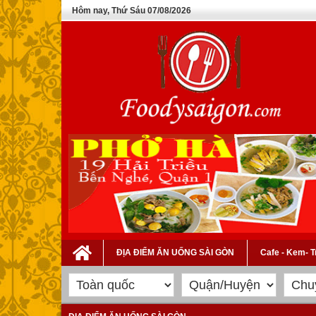
Hôm nay, Thứ Sáu 07/08/2026
ĐỊA ĐIỂM ĂN UỐNG SÀI GÒN
Cafe - Kem- 