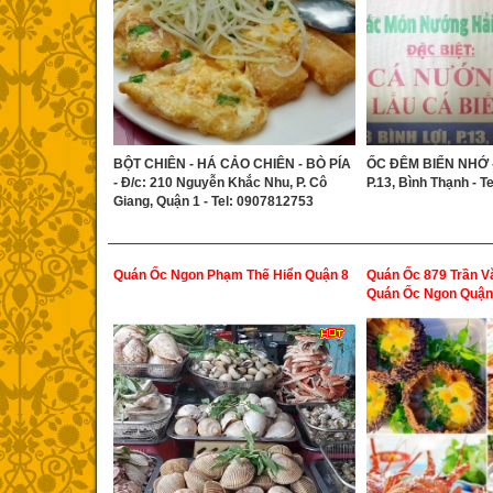
BỘT CHIÊN - HÁ CẢO CHIÊN - BÒ PÍA
ỐC ĐÊM BIỂN NHỚ - 
- Đ/c: 210 Nguyễn Khắc Nhu, P. Cô
P.13, Bình Thạnh - T
Giang, Quận 1 - Tel: 0907812753
Quán Ốc Ngon Phạm Thế Hiển Quận 8
Quán Ốc 879 Trần Vă
Quán Ốc Ngon Quận