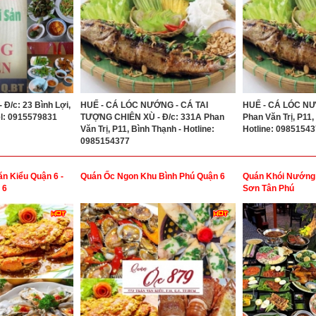
Đ/c: 23 Bình Lợi,
HUẾ - CÁ LÓC NƯỚNG - CÁ TAI
HUẾ - CÁ LÓC NƯ
el: 0915579831
TƯỢNG CHIÊN XÙ - Đ/c: 331A Phan
Phan Văn Trị, P11,
Văn Trị, P11, Bình Thạnh - Hotline:
Hotline: 0985154
0985154377
n Kiểu Quận 6 -
Quán Ốc Ngon Khu Bình Phú Quận 6
Quán Khói Nướng 
 6
Sơn Tân Phú