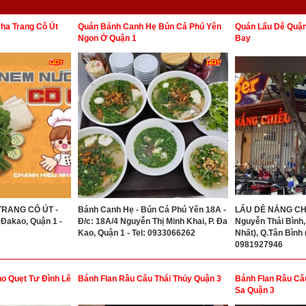
a Trang Cô Út
Quán Bánh Canh Hẹ Bún Cá Phú Yên
Quán Lẩu Dê Quận
Ngon Ở Quận 1
Bay
RANG CÔ ÚT -
Bánh Canh Hẹ - Bún Cá Phú Yên 18A -
LẨU DÊ NẮNG CHIỀ
 Đakao, Quận 1 -
Đ/c: 18A/4 Nguyễn Thị Minh Khai, P. Đa
Nguyễn Thái Bình,
Kao, Quận 1 - Tel: 0933066262
Nhất), Q.Tân Bình
0981927946
o Quẹt Tư Đình Lê
Bánh Flan Râu Câu Thái Thủy Quận 3
Bánh Flan Râu Câ
Sa Quận 3