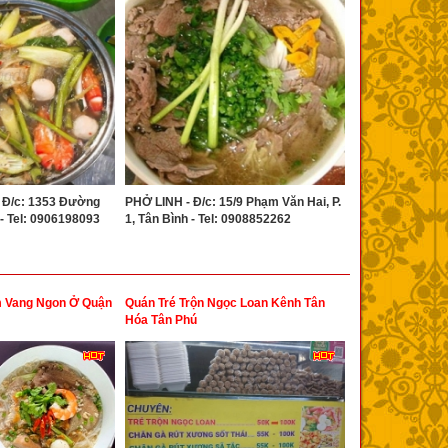
 Đ/c: 1353 Đường
PHỞ LINH - Đ/c: 15/9 Phạm Văn Hai, P.
1 - Tel: 0906198093
1, Tân Bình - Tel: 0908852262
m Vang Ngon Ở Quận
Quán Tré Trộn Ngọc Loan Kênh Tân
Hóa Tân Phú