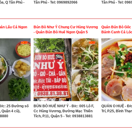
òa, Q Tân Phú -
Tân Phú - Tel: 0969892066
Tân Phú - Tel: 09
uán Lẩu Cá Ngon
Bún Bò Như Ý Chung Cư Hùng Vương
Quán Bún Bò Gốc 
- Quán Bún Bò Huế Ngon Quận 5
Bánh Canh Cá Lóc
/c: 25 Đường số
BÚN BÒ HUẾ NHƯ Ý - Đ/c: 005 Lô F,
QUÁN O HUỆ - Đ/c
, Quận 4 cũ),
Cc Hùng Vương, Đường Mạc Thiên
Trí, P.25, Bình Th
08880
Tích, P.11, Quận 5 - Tel: 0938813881