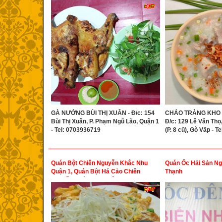
GÀ NƯỚNG BÙI THỊ XUÂN - Đ/c: 154
CHÁO TRẮNG KHO Q
Bùi Thị Xuân, P. Phạm Ngũ Lão, Quận 1
Đ/c: 129 Lê Văn Thọ,
- Tel: 0703936719
(P. 8 cũ), Gò Vấp - 
Quán Bột Chiên Nguyễn Khắc Nhu
Quán Ốc Hải Sản Ng
Quận 1, Quán Bột Há Cảo Chiên
Thạnh
Nguyễn Khắc Nhu Quận 1