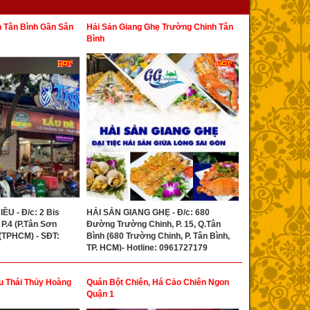
 Tân Bình Gần Sân
Hải Sản Giang Ghẹ Trường Chinh Tân
Bình
U - Đ/c: 2 Bis
HẢI SẢN GIANG GHẸ - Đ/c: 680
 P.4 (P.Tân Sơn
Đường Trường Chinh, P. 15, Q.Tân
 (TPHCM) - SĐT:
Bình (680 Trường Chinh, P. Tân Bình,
TP. HCM)- Hotline: 0961727179
u Thái Thủy Hoàng
Quán Bột Chiên, Há Cảo Chiên Ngon
Quận 1