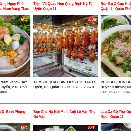
Vang Ngon Phú
Tiệm Vịt Quay Heo Quay Bình Ký Tạ
Bún Bò O Cúc Hu
ếu Nam Vang Thảo
Uyên Quận 11
Quận 1 - Quán Ph
n Phú Nhuận
Quận 1
 Nam Vang - Đ/c:
TIỆM VỊT QUAY BÌNH KÝ - Đ/c: 144 Tạ
PHỞ BÒ - BÚN BÒ 
uyển, P.10, Phú
Uyên, P.6, Quận 11 - Tel: 0708028678
Huỳnh Khương Nin
55860
- Tel: 0972690086
 Dì Bình Phùng
Bún Chả Hà Nội Minh Anh Lê Văn Thọ
Lẩu Cá Cô Thơ Qu
Gò Vấp
Ngon Quận 11