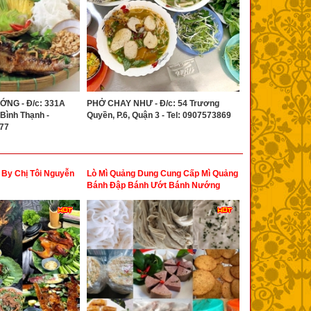
ỚNG - Đ/c: 331A
PHỞ CHAY NHƯ - Đ/c: 54 Trương
 Bình Thạnh -
Quyền, P.6, Quận 3 - Tel: 0907573869
377
By Chị Tôi Nguyễn
Lò Mì Quảng Dung Cung Cấp Mì Quảng
Bánh Đập Bánh Ướt Bánh Nướng