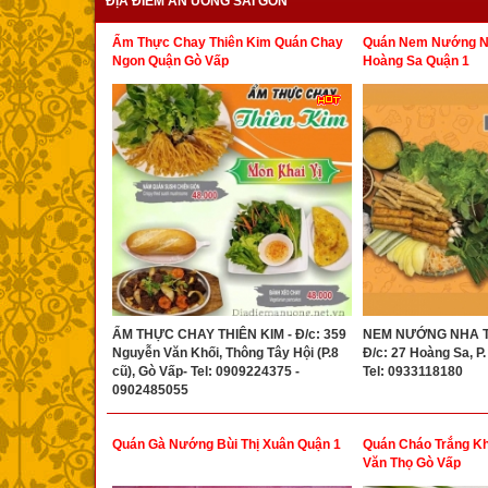
ĐỊA ĐIỂM ĂN UỐNG SÀI GÒN
Ẩm Thực Chay Thiên Kim Quán Chay
Quán Nem Nướng Nh
Ngon Quận Gò Vấp
Hoàng Sa Quận 1
ẨM THỰC CHAY THIÊN KIM - Đ/c: 359
NEM NƯỚNG NHA T
Nguyễn Văn Khối, Thông Tây Hội (P.8
Đ/c: 27 Hoàng Sa, P.
cũ), Gò Vấp- Tel: 0909224375 -
Tel: 0933118180
0902485055
Quán Gà Nướng Bùi Thị Xuân Quận 1
Quán Cháo Trắng Kh
Văn Thọ Gò Vấp