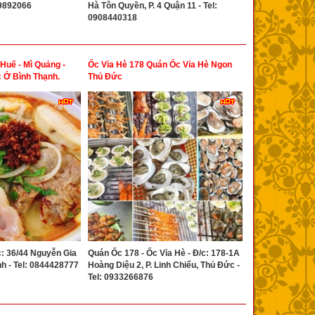
69892066
Hà Tôn Quyền, P. 4 Quận 11 - Tel:
0908440318
Huế - Mì Quảng -
Ốc Vỉa Hè 178 Quán Ốc Vỉa Hè Ngon
 Ở Bình Thạnh.
Thủ Đức
: 36/44 Nguyễn Gia
Quán Ốc 178 - Ốc Vỉa Hè - Đ/c: 178-1A
ạnh - Tel: 0844428777
Hoàng Diệu 2, P. Linh Chiểu, Thủ Đức -
Tel: 0933266876