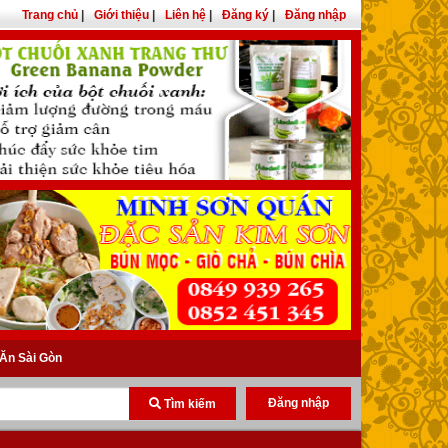
Trang chủ
|
Giới thiệu
|
Liên hệ
|
Đăng ký
|
Đăng nhập
Ăn Sài Gòn
Đăng nhập
Tìm kiếm