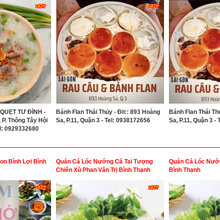
UẸT TƯ ĐÌNH -
Bánh Flan Thái Thủy - Đ/c: 893 Hoàng
Bánh Flan Thái Th
 P. Thông Tây Hội
Sa, P.11, Quận 3 - Tel: 0938172656
Sa, P.11, Quận 3 -
Tel: 0929332680
on Bình Lợi Bình
Quán Cá Lóc Nướng Cá Tai Tượng
Quán Cá Lóc Nướn
Chiên Xù Phan Văn Trị Bình Thạnh
Bình Thạnh