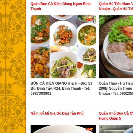
Quán Bún Cá Kiên Giang Ngon Bình
Quán Hủ Tiếu Nam 
Thạnh
Nhuận - Quán Hủ Ti
Nguyễn Trọng Tuyể
BÚN CÁ KIÊN GIANG H & H - Đ/c: 53
Quán Thảo - Hủ Tiếu
Bùi Đình Túy, P.24, Bình Thạnh - Tel:
280B Nguyễn Trọng T
0987303901
Nhuận - Tel: 09023
Năm Ký Mì Gia Gò Dầu Tân Phú
Quán Khổ Qua Cà Ớt
Hưng Quận 5