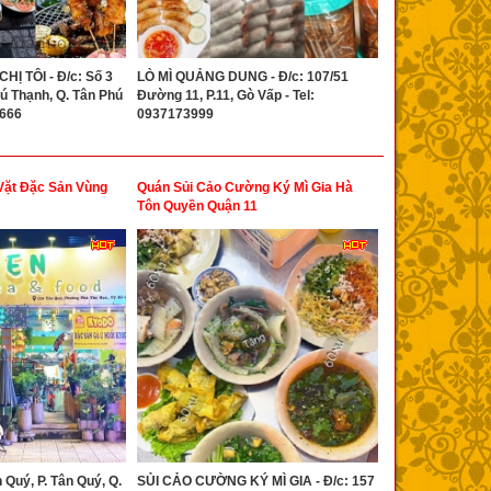
Ị TÔI - Đ/c: Số 3
LÒ MÌ QUẢNG DUNG - Đ/c: 107/51
ú Thạnh, Q. Tân Phú
Đường 11, P.11, Gò Vấp - Tel:
6666
0937173999
Vặt Đặc Sản Vùng
Quán Sủi Cảo Cường Ký Mì Gia Hà
Tôn Quyền Quận 11
 Quý, P. Tân Quý, Q.
SỦI CẢO CƯỜNG KÝ MÌ GIA - Đ/c: 157