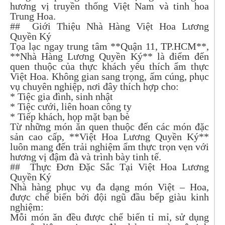
hương vị truyền thống Việt Nam và tinh hoa
Trung Hoa.
## Giới Thiệu Nhà Hàng Việt Hoa Lương
Quyền Ký
Tọa lạc ngay trung tâm **Quận 11, TP.HCM**,
**Nhà Hàng Lương Quyền Ký** là điểm đến
quen thuộc của thực khách yêu thích ẩm thực
Việt Hoa. Không gian sang trọng, ấm cúng, phục
vụ chuyên nghiệp, nơi đây thích hợp cho:
* Tiệc gia đình, sinh nhật
* Tiệc cưới, liên hoan công ty
* Tiếp khách, họp mặt bạn bè
Từ những món ăn quen thuộc đến các món đặc
sản cao cấp, **Việt Hoa Lương Quyền Ký**
luôn mang đến trải nghiệm ẩm thực trọn vẹn với
hương vị đậm đà và trình bày tinh tế.
## Thực Đơn Đặc Sắc Tại Việt Hoa Lương
Quyền Ký
Nhà hàng phục vụ đa dạng món Việt – Hoa,
được chế biến bởi đội ngũ đầu bếp giàu kinh
nghiệm:
Mỗi món ăn đều được chế biến tỉ mỉ, sử dụng