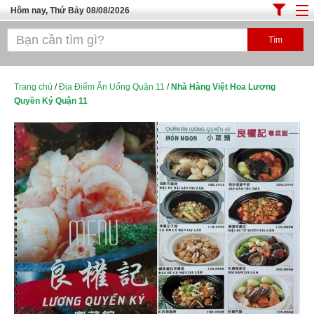
Hôm nay, Thứ Bảy 08/08/2026
Trang chủ
ĐỊA ĐIỂM ĂN UỐNG SÀI GÒN
Cafe - Kem- Trà Sữa
Trang chủ
/
Địa Điểm Ăn Uống Quận 11
/
Nhà Hàng Việt Hoa Lương
Quyền Ký Quận 11
Bánh - Đồ Ăn Vặt
Thực Phẩm Nông Hải Sản
Top Quán Ăn Sài Gòn