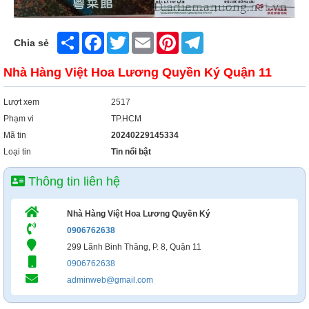
Share
Facebook
Twitter
Email
Pinterest
Telegram
Chia sẻ
Nhà Hàng Việt Hoa Lương Quyền Ký Quận 11
Lượt xem
2517
Phạm vi
TP.HCM
Mã tin
20240229145334
Loại tin
Tin nổi bật
Thông tin liên hệ
Nhà Hàng Việt Hoa Lương Quyền Ký
0906762638
299 Lãnh Binh Thăng, P. 8, Quận 11
0906762638
adminweb@gmail.com