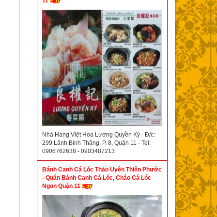
11
Nhà Hàng Việt Hoa Lương Quyền Ký - Đ/c:
299 Lãnh Binh Thăng, P. 8, Quận 11 - Tel:
0906762638 - 0903487213
Bánh Canh Cá Lóc Thảo Uyên Thiên Phước
- Quán Bánh Canh Cá Lóc, Cháo Cá Lóc
Ngon Quận 11