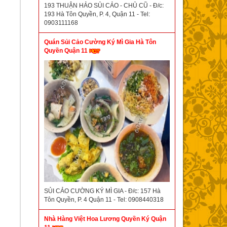
193 THUẬN HẢO SỦI CẢO - CHỦ CŨ - Đ/c:
193 Hà Tôn Quyền, P. 4, Quận 11 - Tel:
0903111168
Quán Sủi Cảo Cường Ký Mì Gia Hà Tôn
Quyền Quận 11
SỦI CẢO CƯỜNG KÝ MÌ GIA - Đ/c: 157 Hà
Tôn Quyền, P. 4 Quận 11 - Tel: 0908440318
Nhà Hàng Việt Hoa Lương Quyền Ký Quận