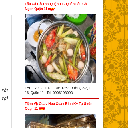
Lẩu Cá Cô Thơ Quận 11 - Quán Lẩu Cá
Ngon Quận 11
LẨU CÁ CÔ THƠ - Đ/c: 1353 Đường 3/2, P.
 rất
16, Quận 11 - Tel: 0906198093
 tại
Tiệm Vịt Quay Heo Quay Bình Ký Tạ Uyên
Quận 11