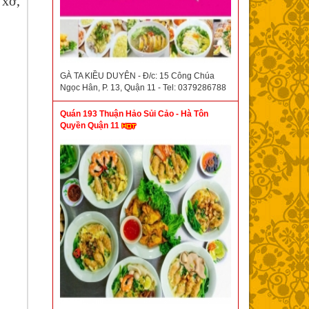
 xơ,
GÀ TA KIỀU DUYÊN - Đ/c: 15 Công Chúa
Ngọc Hân, P. 13, Quận 11 - Tel: 0379286788
Quán 193 Thuận Hảo Sủi Cảo - Hà Tôn
Quyền Quận 11