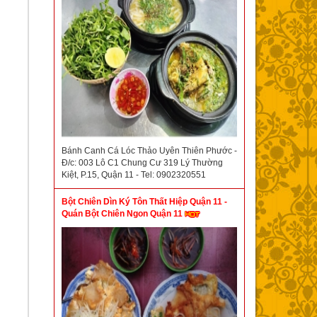
Bánh Canh Cá Lóc Thảo Uyên Thiên Phước -
Đ/c: 003 Lô C1 Chung Cư 319 Lý Thường
Kiệt, P.15, Quận 11 - Tel: 0902320551
Bột Chiên Dìn Ký Tôn Thất Hiệp Quận 11 -
Quán Bột Chiên Ngon Quận 11