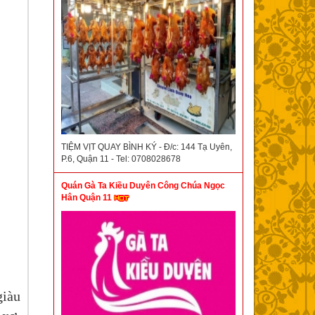
TIỆM VỊT QUAY BÌNH KÝ - Đ/c: 144 Tạ Uyên,
P.6, Quận 11 - Tel: 0708028678
Quán Gà Ta Kiều Duyên Công Chúa Ngọc
Hân Quận 11
giàu