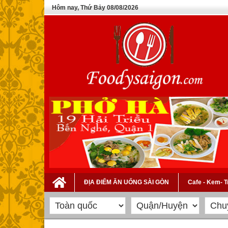
Hôm nay, Thứ Bảy 08/08/2026
ĐỊA ĐIỂM ĂN UỐNG SÀI GÒN
Cafe - Kem- 