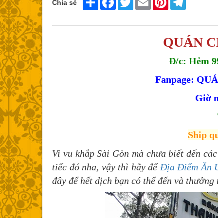
Chia sẻ
QUÁN C
Đ/c: Hẻm 99
Fanpage: QU
Giờ m
Ship q
Vi vu khắp Sài Gòn mà chưa biết đến các
tiếc đó nha, vậy thì hãy để
Địa Điểm Ăn 
đây để hết dịch bạn có thể đến và thưởng 