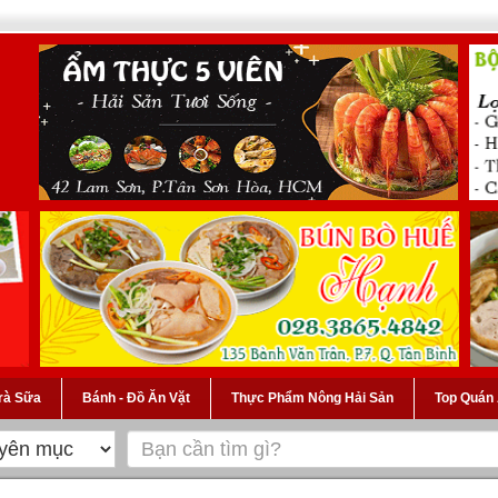
Trà Sữa
Bánh - Đồ Ăn Vặt
Thực Phẩm Nông Hải Sản
Top Quán 