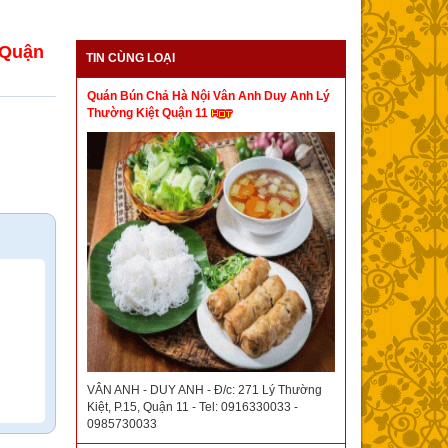
 Quận
TIN CÙNG LOẠI
Quán Bún Chả Hà Nội Vân Anh Duy Anh Lý
Thường Kiệt Quận 11
VÂN ANH - DUY ANH - Đ/c: 271 Lý Thường
Kiệt, P.15, Quận 11 - Tel: 0916330033 -
0985730033