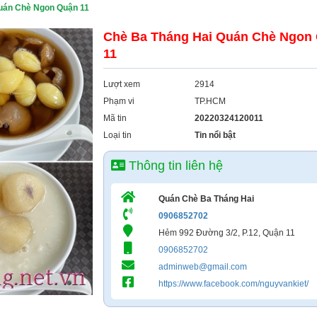
uán Chè Ngon Quận 11
Chè Ba Tháng Hai Quán Chè Ngon
11
Lượt xem
2914
Phạm vi
TP.HCM
Mã tin
20220324120011
Loại tin
Tin nổi bật
Thông tin liên hệ
Quán Chè Ba Tháng Hai
0906852702
Hẻm 992 Đường 3/2, P.12, Quận 11
0906852702
adminweb@gmail.com
https://www.facebook.com/nguyvankiet/