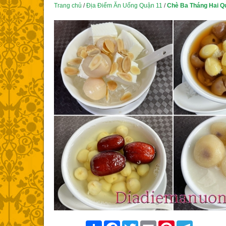
Trang chủ
/
Địa Điểm Ăn Uống Quận 11
/
Chè Ba Tháng Hai Q
Share
Facebook
Twitter
Email
Pinterest
Telegram