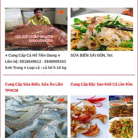
⭐ Cung Cấp Cá Hô Tiền Giang ⭐
SỨA BIỂN SÀI GÒN, Tel:
Liên hệ: 0918649612 - 0948909343
Anh Trung ⭐ Loại cá : cá hô 5-10 kg
/ con, 10-20kg/ con, hoặc lớn hơn....
Cung Cấp Sứa Biển, Sứa Ăn Liền
Cung Cấp Đặc Sản Khô Cá Lìm Kìm
TPHCM