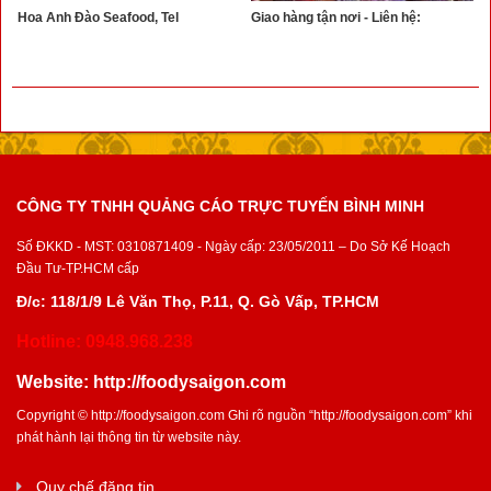
Hoa Anh Đào Seafood, Tel
Giao hàng tận nơi - Liên hệ:
CÔNG TY TNHH QUẢNG CÁO TRỰC TUYẾN BÌNH MINH
Số ĐKKD - MST: 0310871409 - Ngày cấp: 23/05/2011 – Do Sở Kế Hoạch
Đầu Tư-TP.HCM cấp
Đ/c: 118/1/9 Lê Văn Thọ, P.11, Q. Gò Vấp, TP.HCM
Hotline: 0948.968.238
Website:
http://foodysaigon.com
Copyright ©
http://foodysaigon.com
Ghi rõ nguồn “
http://foodysaigon.com
” khi
phát hành lại thông tin từ website này.
Quy chế đăng tin