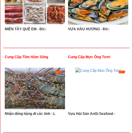
MIỀN TÂY QUÊ EM - Đ/c:
VỰA HÀU HƯƠNG - Đ/c:
Cung Cấp Tôm Hùm Sống
Cung Cấp Mực Ống Tươi
Nhận đóng hàng đi các tỉnh - L
Vựa Hải Sản AnGi Seafood -