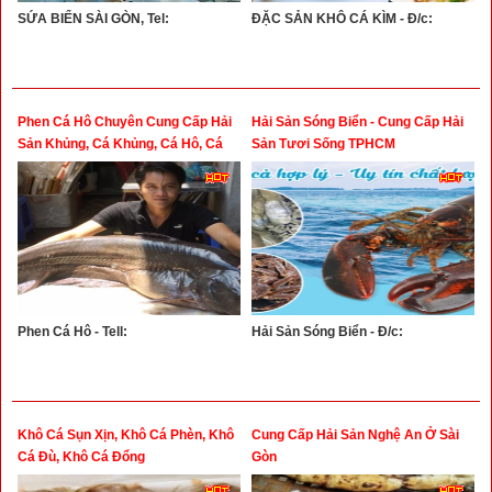
SỨA BIỂN SÀI GÒN, Tel:
ĐẶC SẢN KHÔ CÁ KÌM - Đ/c:
Phen Cá Hô Chuyên Cung Cấp Hải
Hải Sản Sóng Biển - Cung Cấp Hải
Sản Khủng, Cá Khủng, Cá Hô, Cá
Sản Tươi Sống TPHCM
Mó Gù, Cá Leo, Cá Tấm, Cá Mõm
Trâu, Cá Anh Vũ, Cá Sọc Dưa, Cá
Hồng Chuối
Phen Cá Hô - Tell:
Hải Sản Sóng Biển - Đ/c:
Khô Cá Sụn Xịn, Khô Cá Phèn, Khô
Cung Cấp Hải Sản Nghệ An Ở Sài
Cá Đù, Khô Cá Đổng
Gòn