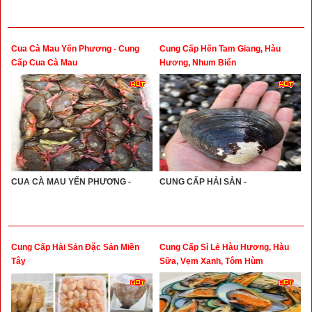
Cua Cà Mau Yến Phương - Cung
Cung Cấp Hến Tam Giang, Hàu
Cấp Cua Cà Mau
Hương, Nhum Biển
CUA CÀ MAU YẾN PHƯƠNG -
CUNG CẤP HẢI SẢN -
Cung Cấp Hải Sản Đặc Sản Miền
Cung Cấp Sỉ Lẻ Hàu Hương, Hàu
Tây
Sữa, Vẹm Xanh, Tôm Hùm