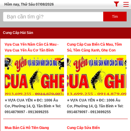
Hôm nay, Thứ Sáu 07/08/2026
Trang chủ
ĐỊA ĐIỂM ĂN UỐNG SÀI GÒN
Cung Cấp Hải Sản
Cafe - Kem- Trà Sữa
Vựa Cua Yến Năm Căn Cà Mau -
Cung Cấp Cua Biển Cà Mau, Tôm
Bánh - Đồ Ăn Vặt
Vựa Cua Yến Âu Cơ Tân Bình
Sú, Tôm Càng Xanh, Ghẹ Con
Thực Phẩm Nông Hải Sản
Top Quán Ăn Sài Gòn
⭐ VỰA CUA YẾN ⭐ ĐC: 1006 Âu
⭐ VỰA CUA YẾN ⭐ ĐC: 1006 Âu
Cơ, Phường 14, Q. Tân Bình ⭐ Tel:
Cơ, Phường 14, Q. Tân Bình ⭐ Tel:
0914879097 - 0913699255
0914879097 - 0913699255
Mua Bán Cá Hô Tiền Giang
Cung Cấp Sứa Biển