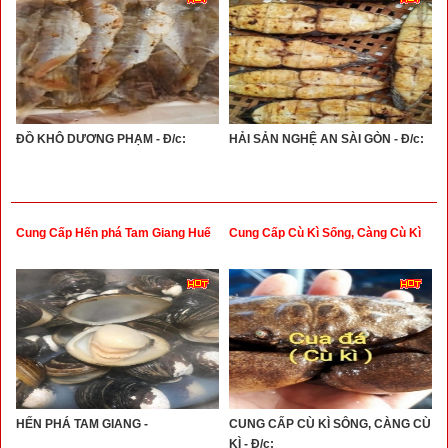
ĐỒ KHÔ DƯƠNG PHẠM - Đ/c:
HẢI SẢN NGHỆ AN SÀI GÒN - Đ/c:
Cung Cấp Hến phá Tam Giang Huế
Cung Cấp Cù Kì Sống, Càng Cù Kì
HẾN PHÁ TAM GIANG -
CUNG CẤP CÙ KÌ SÔNG, CÀNG CÙ
KÌ - Đ/c: