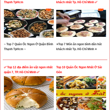
Thạnh TpHcm
khách nhất Tp. Hồ Chí Minh ✅
~ Top 7 Quán Ốc Ngon Ở Quận Bình
⭐Top 7 Món ăn ngon bình dân hút
Thạnh TpHcm ~
khách nhất Tp. Hồ Chí Minh ⭐
✅ Top 12 địa điểm ăn vặt ngon nhất
Top 10 Quán Ốc Ngon Nhất Ở Sài
quận 7, TP. Hồ Chí Minh ✅
Gòn