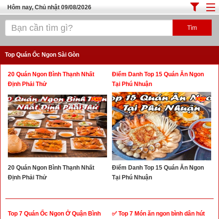
Hôm nay, Chủ nhật 09/08/2026
Trang chủ
ĐỊA ĐIỂM ĂN UỐNG SÀI GÒN
Top Quán Ốc Ngon Sài Gòn
Cafe - Kem- Trà Sữa
20 Quán Ngon Bình Thạnh Nhất
Điểm Danh Top 15 Quán Ăn Ngon
Bánh - Đồ Ăn Vặt
Định Phải Thử
Tại Phú Nhuận
Thực Phẩm Nông Hải Sản
Top Quán Ăn Sài Gòn
20 Quán Ngon Bình Thạnh Nhất
Điểm Danh Top 15 Quán Ăn Ngon
Định Phải Thử
Tại Phú Nhuận
Top 7 Quán Ốc Ngon Ở Quận Bình
✅ Top 7 Món ăn ngon bình dân hút