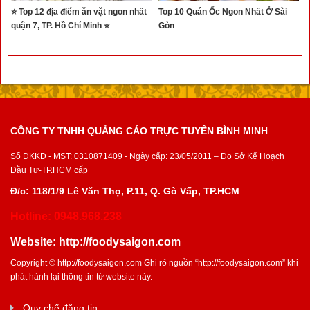
⭐ Top 12 địa điểm ăn vặt ngon nhất
Top 10 Quán Ốc Ngon Nhất Ở Sài
quận 7, TP. Hồ Chí Minh ⭐
Gòn
CÔNG TY TNHH QUẢNG CÁO TRỰC TUYẾN BÌNH MINH
Số ĐKKD - MST: 0310871409 - Ngày cấp: 23/05/2011 – Do Sở Kế Hoạch
Đầu Tư-TP.HCM cấp
Đ/c: 118/1/9 Lê Văn Thọ, P.11, Q. Gò Vấp, TP.HCM
Hotline: 0948.968.238
Website:
http://foodysaigon.com
Copyright ©
http://foodysaigon.com
Ghi rõ nguồn “
http://foodysaigon.com
” khi
phát hành lại thông tin từ website này.
Quy chế đăng tin