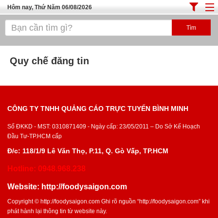
Hôm nay, Thứ Năm 06/08/2026
Trang chủ
ĐỊA ĐIỂM ĂN UỐNG SÀI GÒN
Quy chế đăng tin
Cafe - Kem- Trà Sữa
Bánh - Đồ Ăn Vặt
Thực Phẩm Nông Hải Sản
CÔNG TY TNHH QUẢNG CÁO TRỰC TUYẾN BÌNH MINH
Top Quán Ăn Sài Gòn
Số ĐKKD - MST: 0310871409 - Ngày cấp: 23/05/2011 – Do Sở Kế Hoạch
Đầu Tư-TP.HCM cấp
Đ/c: 118/1/9 Lê Văn Thọ, P.11, Q. Gò Vấp, TP.HCM
Hotline: 0948.968.238
Website:
http://foodysaigon.com
Copyright ©
http://foodysaigon.com
Ghi rõ nguồn “
http://foodysaigon.com
” khi
phát hành lại thông tin từ website này.