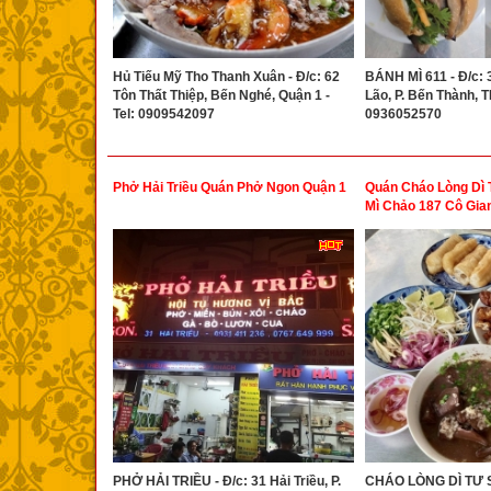
Hủ Tiếu Mỹ Tho Thanh Xuân - Đ/c: 62
BÁNH MÌ 611 - Đ/c:
Tôn Thất Thiệp, Bến Nghé, Quận 1 -
Lão, P. Bến Thành, T
Tel: 0909542097
0936052570
Phở Hải Triều Quán Phở Ngon Quận 1
Quán Cháo Lòng Dì 
Mì Chảo 187 Cô Gia
PHỞ HẢI TRIỀU - Đ/c: 31 Hải Triều, P.
CHÁO LÒNG DÌ TƯ S