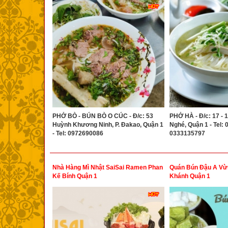
PHỞ BÒ - BÚN BÒ O CÚC - Đ/c: 53
PHỞ HÀ - Đ/c: 17 - 1
Huỳnh Khương Ninh, P. Đakao, Quận 1
Nghé, Quận 1 - Tel:
- Tel: 0972690086
0333135797
Nhà Hàng Mì Nhật SaiSai Ramen Phan
Quán Bún Đậu A V
Kế Bính Quận 1
Khánh Quận 1