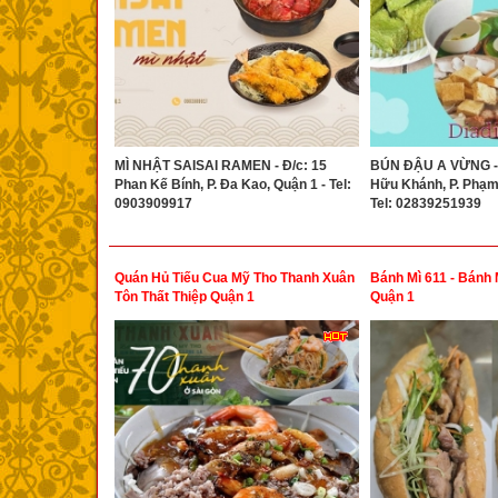
MÌ NHẬT SAISAI RAMEN - Đ/c: 15
BÚN ĐẬU A VỪNG - 
Phan Kế Bính, P. Đa Kao, Quận 1 - Tel:
Hữu Khánh, P. Phạm
0903909917
Tel: 02839251939
Quán Hủ Tiếu Cua Mỹ Tho Thanh Xuân
Bánh Mì 611 - Bánh 
Tôn Thất Thiệp Quận 1
Quận 1