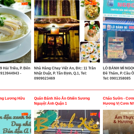
9 Hải Triều, P. Bến
Nhà Hàng Chay Việt An, Đ/c: 11 Trần
LÒ BÁNH MÌ NGỌC
 0913944943 -
Nhật Duật, P. Tân Định, Q.1, Tel:
Đề Thám, P. Cầu Ô
0909023469
Tel: 0901358085
ừng Lương Hữu
Quán Bánh Xèo Ăn Ghiền Sương
Cháo Sườn - Cơm
Nguyệt Ánh Quận 1
Hương Vị Cơm Nh
Gòn