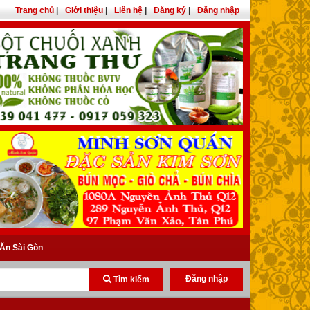
Trang chủ
|
Giới thiệu
|
Liên hệ
|
Đăng ký
|
Đăng nhập
Ăn Sài Gòn
Đăng nhập
Tìm kiếm