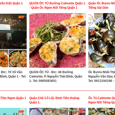
Văn Kiệt Quận 1
QUÁN ỐC TÚ Đường Calmette Quận 1
Quán Ốc Bươu Nhồ
- Quán Ốc Ngon Nổi Tiếng Quận 1
Tiếng Sài Gòn
Đ/c: 70 Võ Văn
QUÁN ỐC TÚ - Đ/c: 46 Đường
Ốc Bươu Nhồi Thịt 
Bình, Quận 1 - Tel:
Calmette, P. Nguyễn Thái Bình, Quận
Nguyễn Văn Giai, P
1- Tel: 0905083651
Tel: 0913194196 
Tôm Ngon Quận 1
Quán Chè Cô Lộc Đinh Tiên Hoàng
Ốc Tú Calmette Qu
Quận 1.
Ngon Nổi Tiếng Q