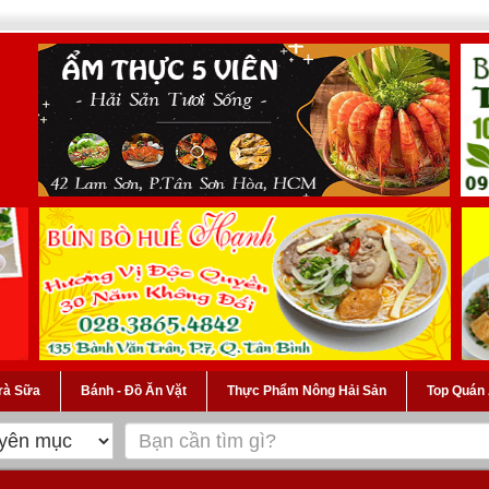
Trà Sữa
Bánh - Đồ Ăn Vặt
Thực Phẩm Nông Hải Sản
Top Quán 