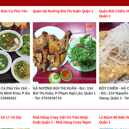
 Bún Cá Phú Yên
Quán Gà Nướng Bùi Thị Xuân Quận 1
Quán Bột Chiên, 
Quận 1
 Cá Phú Yên 18A -
GÀ NƯỚNG BÙI THỊ XUÂN - Đ/c: 154
BỘT CHIÊN - HÁ 
ị Minh Khai, P. Đa
Bùi Thị Xuân, P. Phạm Ngũ Lão, Quận 1
- Đ/c: 210 Nguyễn
0933066262
- Tel: 0703936719
Giang, Quận 1 - T
 Số 17-19 Hải
Nhà Hàng Chay Việt An Trần Nhật
Lò Bánh Mì Điện 
Duật Quận 1 - Nhà Hàng Chay Ngon
Quận 1
Quận 1