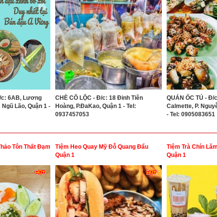
/c: 6AB, Lương
CHÈ CÔ LỘC - Đ/c: 18 Đinh Tiên
QUÁN ỐC TÚ - Đ/
 Ngũ Lão, Quận 1 -
Hoàng, P.ĐaKao, Quận 1 - Tel:
Calmette, P. Nguy
0937457053
- Tel: 0905083651
hảo Tôn Thất Đạm
Tiệm Heo Quay Mỹ Đỗ Quang Đẩu
Tiệm Trà Chín Lă
Quận 1
Quận 1