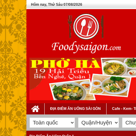
Hôm nay, Thứ Sáu 07/08/2026
ĐỊA ĐIỂM ĂN UỐNG SÀI GÒN
Cafe - Kem- 