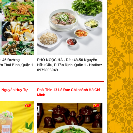
c: 46 Đường
PHỞ NGỌC HÀ - Đ/c: 48-50 Nguyễn
ễn Thái Bình, Quận 1
Hữu Cầu, P. Tân Định, Quận 1 - Hotline:
0979893049
m Nguyễn Huy Tự
Phở Thìn 13 Lò Đúc Chi nhánh Hồ Chí
Minh