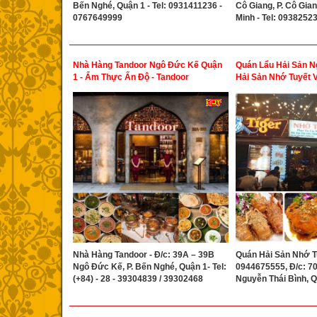
Bến Nghé, Quận 1 - Tel: 0931411236 -
Cô Giang, P. Cô Gian
0767649999
Minh - Tel: 0938252
Nhà Hàng Tandoor Ngô Đức Kế Quận
Quán Lẩu Hải Sản N
1 - Ẩm Thực Ấn Độ - Tandoor
Hải Sản Nhớ Tuyết V
Restaurant Ngo Duc Ke District 1 Ho
Chi Minh City
Nhà Hàng Tandoor - Đ/c: 39A – 39B
Quán Hải Sản Nhớ Tu
Ngô Đức Kế, P. Bến Nghé, Quận 1- Tel:
0944675555, Đ/c: 70 
(+84) - 28 - 39304839 / 39302468
Nguyễn Thái Bình, 