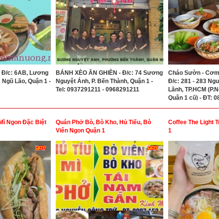
Đ/c: 6AB, Lương
BÁNH XÈO ĂN GHIỀN - Đ/c: 74 Sương
Cháo Sườn - Cơm 
 Ngũ Lão, Quận 1 -
Nguyệt Ánh, P. Bến Thành, Quận 1 -
Đ/c: 281 - 283 Ngu
Tel: 0937291211 - 0968291211
Lãnh, TP.HCM (P.N
Quận 1 cũ) - ĐT: 
0908060605
Mì Ngon Đặc Biệt
Quán Phở Bò, Bò Kho, Hủ Tiếu, Bò
Coffee The Light
Viên Ngon Quận 1
1