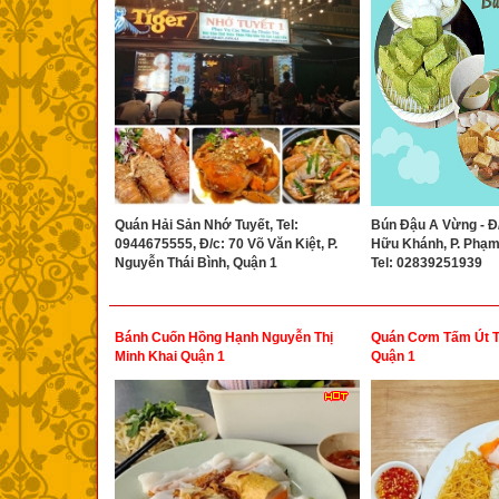
Quán Hải Sản Nhớ Tuyết, Tel:
Bún Đậu A Vừng - Đ
0944675555, Đ/c: 70 Võ Văn Kiệt, P.
Hữu Khánh, P. Phạm
Nguyễn Thái Bình, Quận 1
Tel: 02839251939
Bánh Cuốn Hồng Hạnh Nguyễn Thị
Quán Cơm Tấm Út T
Minh Khai Quận 1
Quận 1