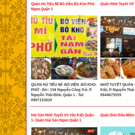
Quán Hủ Tiếu Mì Bò Viên Bò Kho Phở
Quán Nhớ Tuyết Võ 
Ngon Quận 1
QUÁN HỦ TIẾU MÌ- BÒ VIÊN -BÒ KHO-
NHỚ TUYẾT QUÁN - 
PHỞ - Đ/c: 158 Nguyễn Công Trứ, P.
Kiệt, P. Nguyễn Thái 
Nguyễn Thái Bình, Quận 1 - Tel:
0944675555
0907153620
Hải Sản Nhớ Tuyết Võ Văn Kiệt Quận
Quán Bún Đậu Mắm 
1- Quán Hải Sản Ngon Quận 1