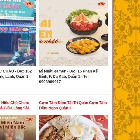
 CHÂU - Đ/c: 162
Mì Nhật Ramen - Đ/c; 15 Phan Kế
ng Lãnh, Quận 1 -
Bính, P. Đa Kao, Quận 1 - Tel:
0903909917
 Niêu Chú Chen:
Cơm Tấm Đêm Tài Trí Quán Cơm Tấm
à Giữa Lòng Sài
Đêm Ngon Quận 1