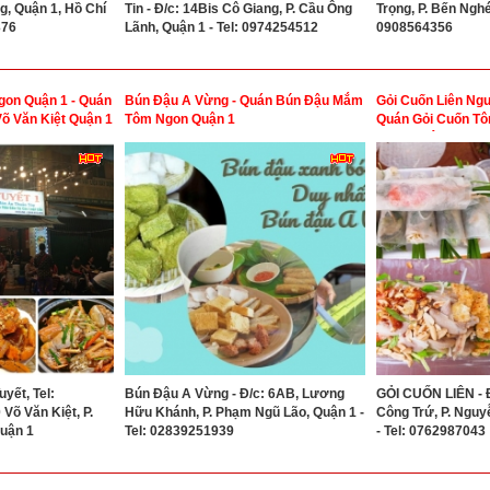
g, Quận 1, Hồ Chí
Tin - Đ/c: 14Bis Cô Giang, P. Cầu Ông
Trọng, P. Bến Nghé
376
Lãnh, Quận 1 - Tel: 0974254512
0908564356
gon Quận 1 - Quán
Bún Đậu A Vừng - Quán Bún Đậu Mắm
Gỏi Cuốn Liên Ngu
õ Văn Kiệt Quận 1
Tôm Ngon Quận 1
Quán Gỏi Cuốn Tô
Ngon Quận 1
yết, Tel:
Bún Đậu A Vừng - Đ/c: 6AB, Lương
GỎI CUỐN LIÊN - 
Võ Văn Kiệt, P.
Hữu Khánh, P. Phạm Ngũ Lão, Quận 1 -
Công Trứ, P. Nguy
Quận 1
Tel: 02839251939
- Tel: 0762987043