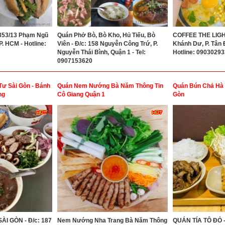
 353/13 Phạm Ngũ
Quán Phở Bò, Bò Kho, Hủ Tiếu, Bò
COFFEE THE LIGHT 
P. HCM - Hotline:
Viên - Đ/c: 158 Nguyễn Công Trứ, P.
Khánh Dư, P. Tân Đ
Nguyễn Thái Bình, Quận 1 - Tel:
Hotline: 0903029
0907153620
Tư Sài Gòn - Bánh
Quán Nem Nướng Bà Năm Thông Tin
Quán Bún Chả Hà 
ng
Cô Giang Quận 1
Gòn
ÀI GÒN - Đ/c: 187
Nem Nướng Nha Trang Bà Năm Thông
QUÁN TÍA TÔ ĐỎ - 