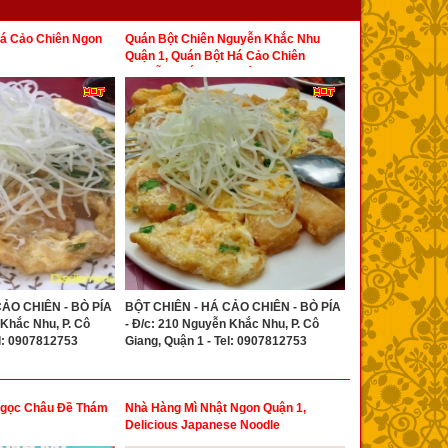
Há Cảo Chiên Ngon
Quán Bột Chiên Nguyễn Khắc Nhu
Quận 1, Quán Bột Há Cảo Chiên
Nguyễn Khắc Nhu Quận 1
CẢO CHIÊN - BÒ PÍA
BỘT CHIÊN - HÁ CẢO CHIÊN - BÒ PÍA
 Khắc Nhu, P. Cô
- Đ/c: 210 Nguyễn Khắc Nhu, P. Cô
el: 0907812753
Giang, Quận 1 - Tel: 0907812753
Ngọc Châu Đề Thám
Nhà Hàng Mì Nhật Ngon Quận 1,
Delicious Japanese Noodle
Restaurant District 1