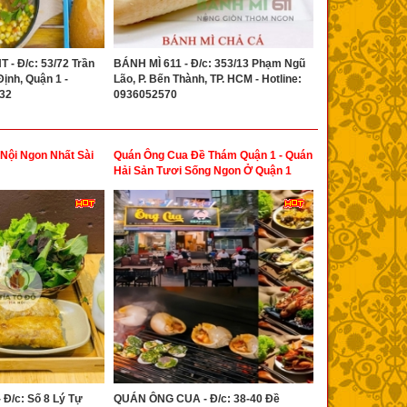
- Đ/c: 53/72 Trần
BÁNH MÌ 611 - Đ/c: 353/13 Phạm Ngũ
ịnh, Quận 1 -
Lão, P. Bến Thành, TP. HCM - Hotline:
332
0936052570
Nội Ngon Nhất Sài
Quán Ông Cua Đề Thám Quận 1 - Quán
Hải Sản Tươi Sống Ngon Ở Quận 1
Đ/c: Số 8 Lý Tự
QUÁN ÔNG CUA - Đ/c: 38-40 Đề