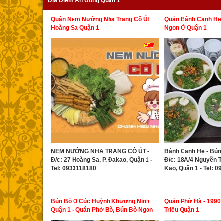
Địa Điểm Ăn Uống Quận 1
Quán Nem Nướng Nha Trang Cô Út
Quán Bánh Canh Hẹ
Hoàng Sa Quận 1
Ngon Ở Quận 1
NEM NƯỚNG NHA TRANG CÔ ÚT -
Bánh Canh Hẹ - Bún
Đ/c: 27 Hoàng Sa, P. Đakao, Quận 1 -
Đ/c: 18A/4 Nguyễn Th
Tel: 0933118180
Kao, Quận 1 - Tel: 
Bún Bò O Cúc Huỳnh Khương Ninh
Quán Phở Hà - 1990
Quận 1 - Quán Phở Bò, Bún Bò Ngon
Triều Quận 1
Quận 1