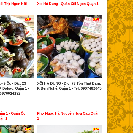
i Thịt Ngon Nổi
Xôi Hà Dung - Quán Xôi Ngon Quận 1
- 9 Ốc - Đ/c: 23
XÔI HÀ DUNG - Đ/c: 77 Tôn Thất Đạm,
. Đakao, Quận 1 -
P. Bến Nghé, Quận 1 - Tel: 0907482645
- 0976024282
ận 1 - Quán Ốc
Phở Ngọc Hà Nguyễn Hữu Cầu Quận
uận 1
1