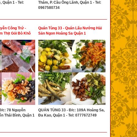
, Quận 1 - Tel:
Thám, P. Cầu Ông Lãnh, Quận 1 - Tel:
0967580734
yễn Công Trứ -
Quán Tùng 33 - Quán Lẩu Nướng Hải
m Thịt Gỏi Bò Khô
Sản Ngon Hoàng Sa Quận 1
Đ/c: 78 Nguyễn
QUÁN TÙNG 33 - Đ/c: 109A Hoàng Sa,
ễn Thái Bình, Quận 1
Đa Kao, Quận 1 - Tel: 0777672749