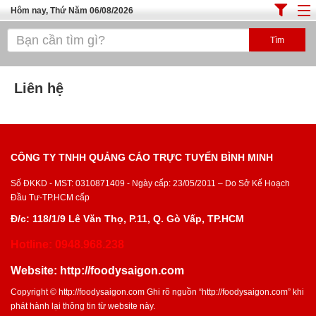
Hôm nay, Thứ Năm 06/08/2026
Trang chủ
ĐỊA ĐIỂM ĂN UỐNG SÀI GÒN
Liên hệ
Cafe - Kem- Trà Sữa
Bánh - Đồ Ăn Vặt
Thực Phẩm Nông Hải Sản
CÔNG TY TNHH QUẢNG CÁO TRỰC TUYẾN BÌNH MINH
Top Quán Ăn Sài Gòn
Số ĐKKD - MST: 0310871409 - Ngày cấp: 23/05/2011 – Do Sở Kế Hoạch
Đầu Tư-TP.HCM cấp
Đ/c: 118/1/9 Lê Văn Thọ, P.11, Q. Gò Vấp, TP.HCM
Hotline: 0948.968.238
Website:
http://foodysaigon.com
Copyright ©
http://foodysaigon.com
Ghi rõ nguồn “
http://foodysaigon.com
” khi
phát hành lại thông tin từ website này.