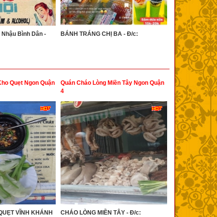
 Nhậu Bình Dân -
BÁNH TRÁNG CHỊ BA - Đ/c:
ho Quẹt Ngon Quận
Quán Cháo Lòng Miền Tây Ngon Quận
4
QUẸT VĨNH KHÁNH
CHÁO LÒNG MIỀN TÂY - Đ/c: