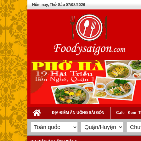
Hôm nay, Thứ Sáu 07/08/2026
ĐỊA ĐIỂM ĂN UỐNG SÀI GÒN
Cafe - Kem- 