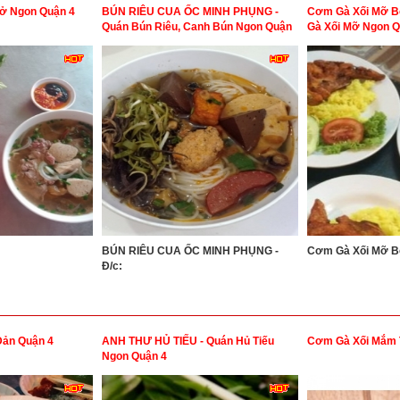
ở Ngon Quận 4
BÚN RIÊU CUA ỐC MINH PHỤNG -
Cơm Gà Xối Mỡ B
Quán Bún Riêu, Canh Bún Ngon Quận
Gà Xối Mỡ Ngon Q
11
BÚN RIÊU CUA ỐC MINH PHỤNG -
Cơm Gà Xối Mỡ Bố
Đ/c:
Đản Quận 4
ANH THƯ HỦ TIẾU - Quán Hủ Tiếu
Cơm Gà Xối Mắm 
Ngon Quận 4