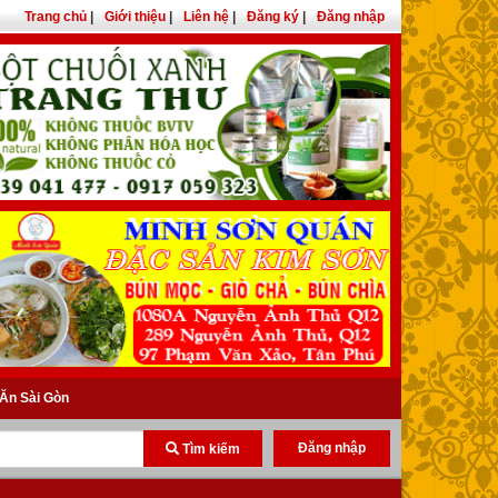
Trang chủ
|
Giới thiệu
|
Liên hệ
|
Đăng ký
|
Đăng nhập
Ăn Sài Gòn
Đăng nhập
Tìm kiếm