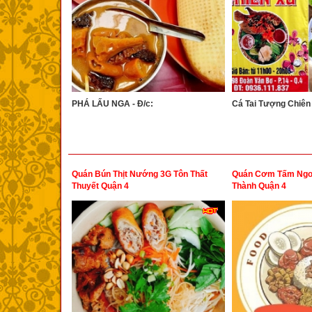
PHÁ LẤU NGA - Đ/c:
Cá Tai Tượng Chiên 
Quán Bún Thịt Nướng 3G Tôn Thất
Quán Cơm Tấm Ngo
Thuyết Quận 4
Thành Quận 4