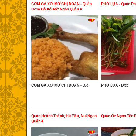
CƠM GÀ XỐI MỠ CHỊ ĐOAN - Quán
PHỞ LỰA - Quán Ph
Cơm Gà Xối Mỡ Ngon Quận 4
CƠM GÀ XỐI MỠ CHỊ ĐOAN - Đ/c:
PHỞ LỰA - Đ/c:
Quán Hoành Thánh, Hủ Tiếu, Nui Ngon
Quán Ốc Ngon Tôn 
Quận 4