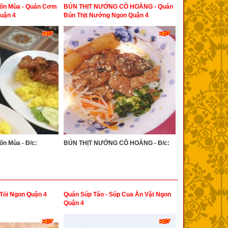
ốn Mùa - Quán Cơm
BÚN THỊT NƯỚNG CÔ HOÀNG - Quán
uận 4
Bún Thịt Nướng Ngon Quận 4
n Mùa - Đ/c:
BÚN THỊT NƯỚNG CÔ HOÀNG - Đ/c:
Tỏi Ngon Quận 4
Quán Súp Táo - Súp Cua Ăn Vặt Ngon
Quận 4