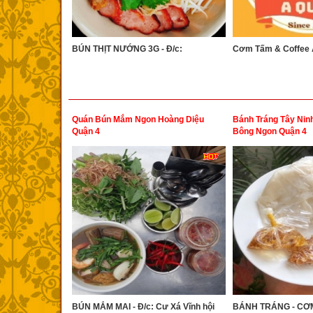
BÚN THỊT NƯỚNG 3G - Đ/c:
Cơm Tấm & Coffee A
Quán Bún Mắm Ngon Hoàng Diệu
Bánh Tráng Tây Ni
Quận 4
Bông Ngon Quận 4
BÚN MẮM MAI - Đ/c: Cư Xá Vĩnh hội
BÁNH TRÁNG - CƠM