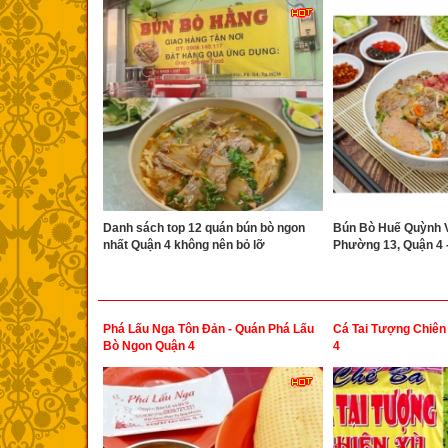
Danh sách top 12 quán bún bò ngon
Bún Bò Huế Quỳnh Vy
nhất Quận 4 không nên bỏ lỡ
Phường 13, Quận 4 
Phá Lấu Nga Tôn Đản - Quán Phá Lấu
Cá Tai Tượng Chiên
Bò Ngon Quận 4
4