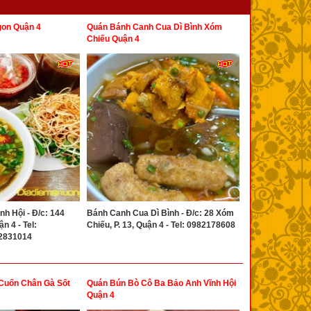
on Quận 4
Quán Bánh Canh Cua Dì Bình Xóm
Chiếu Quận 4
h Hội - Đ/c: 144
Bánh Canh Cua Dì Bình - Đ/c: 28 Xóm
n 4 - Tel:
Chiếu, P. 13, Quận 4 - Tel: 0982178608
02831014
Cuốn Chân Gà Sốt
Quán Bún Bò Cô Ba Bảo Anh Vĩnh Hội
Quận 4