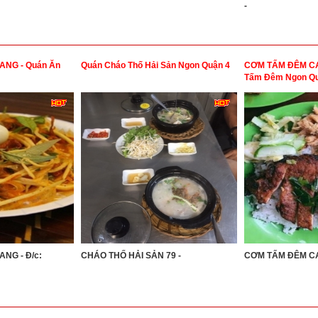
-
NG - Quán Ăn
Quán Cháo Thố Hải Sản Ngon Quận 4
CƠM TẤM ĐÊM CA
Tấm Đêm Ngon Qu
NG - Đ/c:
CHÁO THỐ HẢI SẢN 79 -
CƠM TẤM ĐÊM CA