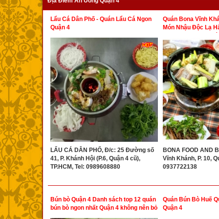
Địa Điểm Ăn Uống Quận 4
Lẩu Cá Dân Phố - Quán Lẩu Cá Ngon
Quán Bona Vĩnh Khá
Quận 4
Món Nhậu Độc Lạ H
Dạng Thực Đơn Giá
LẨU CÁ DÂN PHỐ, Đ/c: 25 Đường số
BONA FOOD AND BEE
41, P. Khánh Hội (P.6, Quận 4 cũ),
Vĩnh Khánh, P. 10, Qu
TP.HCM, Tel: 0989608880
0937722138
Bún bò Quận 4 Danh sách top 12 quán
Quán Bún Bò Huế Q
bún bò ngon nhất Quận 4 không nên bỏ
Quận 4
lỡ