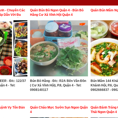
nh - Chuyên Các
Quán Bún Bò Ngon Quận 4 - Bún Bò
Quán Bún Mắm Ng
ấp Dẫn Với Đa
Hằng Cư Xá Vĩnh Hội Quận 4
 Cả Phải Chăng
R - Đ/c: 122/37
Bún Bò Hằng - Đ/c: R2A Bến Vân Đồn
Bún Mắm 144 Khán
ận 4 - Tel:
( Cư Xá Vĩnh Hội), P.8, Quận 4 - Tel:
Khánh Hội, P.6, Quậ
0908140117
0902666837 - 09
uỳnh Vy Tôn Đản
Quán Cháo Mực Sườn Sụn Ngon Quận
Quán Bánh Tráng 
4
Thái Ngon Quận 4