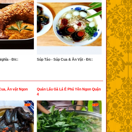
ghĩa - Đ/c:
Súp Táo - Súp Cua & Ăn Vặt - Đ/c:
Cua, Ăn vặt Ngon
Quán Lẩu Gà Lá É Phú Yên Ngon Quận
4