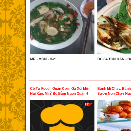
MR - MON - Đ/c:
ỐC 84 TÔN ĐẢN - Đ/
Cô Tư Food - Quán Cơm Gà Xối Mỡ,
Bánh Mì Chay, Bánh
Nui Xào, Mì Ý Bò Bằm Ngon Quận 4
Sườn Non Chay Ngo