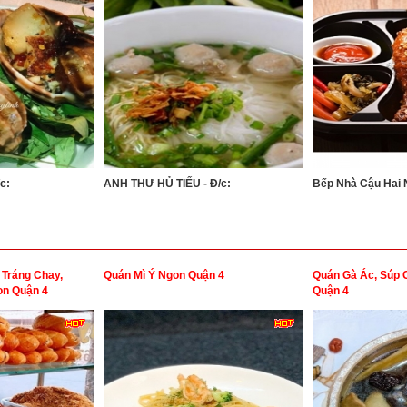
c:
ANH THƯ HỦ TIẾU - Đ/c:
Bếp Nhà Cậu Hai N
 Tráng Chay,
Quán Mì Ý Ngon Quận 4
Quán Gà Ác, Súp 
n Quận 4
Quận 4