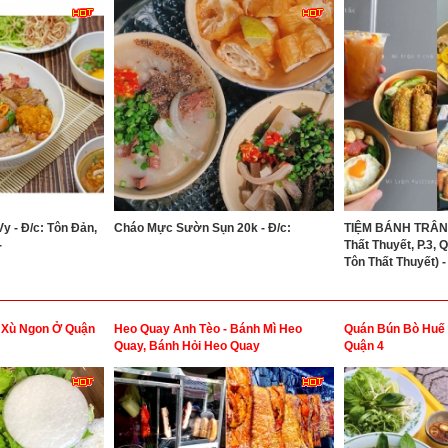
 - Đ/c: Tôn Đản,
Cháo Mực Sườn Sụn 20k - Đ/c:
TIỆM BÁNH TRÂN 
-
Thất Thuyết, P.3, 
Tôn Thất Thuyết) -
 Xù Ngon Ở Quận
Heo Quay Anh Tèo - Bánh Mì Heo
Quán Bún Bò Huế 
Quay, Bánh Hỏi Heo Quay
Quận 4