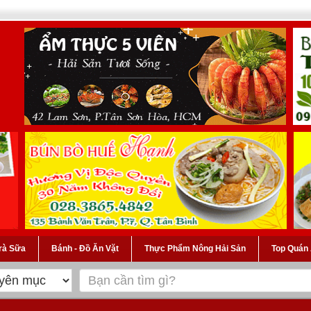
Trà Sữa
Bánh - Đồ Ăn Vặt
Thực Phẩm Nông Hải Sản
Top Quán 