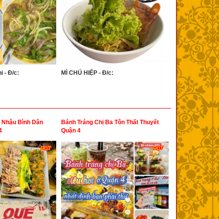
 - Đ/c:
MÌ CHÚ HIỆP - Đ/c:
n Nhậu Bình Dân
Bánh Tráng Chị Ba Tôn Thất Thuyết
4
Quận 4