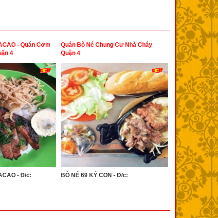
CAO - Quán Cơm
Quán Bò Né Chung Cư Nhà Cháy
ận 4
Quận 4
CAO - Đ/c:
BÒ NÉ 69 KÝ CON - Đ/c: