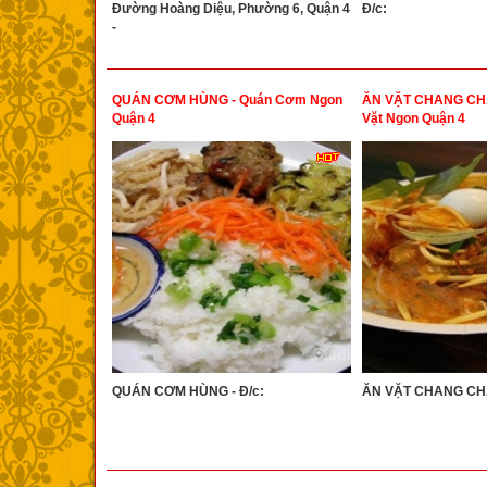
Đường Hoàng Diệu, Phường 6, Quận 4
Đ/c:
-
QUÁN CƠM HÙNG - Quán Cơm Ngon
ĂN VẶT CHANG CHA
Quận 4
Vặt Ngon Quận 4
QUÁN CƠM HÙNG - Đ/c:
ĂN VẶT CHANG CHA