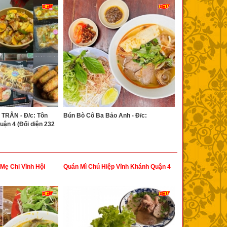
TRÂN - Đ/c: Tôn
Bún Bò Cô Ba Bảo Anh - Đ/c:
Quận 4 (Đối diện 232
Mẹ Chi Vĩnh Hội
Quán Mì Chú Hiệp Vĩnh Khánh Quận 4