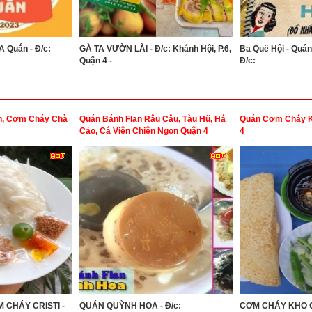
 Quắn - Đ/c:
GÀ TA VƯỜN LÀI - Đ/c: Khánh Hội, P.6,
Ba Quế Hội - Quán
Quận 4 -
Đ/c:
nh, Cơm Cháy Chà
Quán Bánh Flan Râu Câu, Tàu Hũ, Há
Quán Cơm Cháy K
Cảo, Cá Viên Chiên Ngon Quận 4
4
 CHÁY CRISTI -
QUÁN QUỲNH HOA - Đ/c:
CƠM CHÁY KHO 