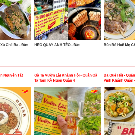
Xù Chế Ba - Đ/c:
HEO QUAY ANH TÈO - Đ/c:
Bún Bò Huế Mẹ Chi
n Nguyễn Tất
Gà Ta Vườn Lài Khánh Hội - Quán Gà
Ba Quế Hội - Quá
Ta Tam Kỳ Ngon Quận 4
Vĩnh Khánh Quận 