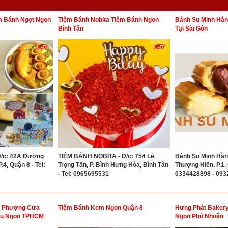
m Bánh Ngọt Ngon
Tiệm Bánh Nobita Tiệm Bánh Ngon
Bánh Su Minh Hằn
Bình Tân
Tại Sài Gòn
/c: 42A Đường
TIỆM BÁNH NOBITA - Đ/c: 754 Lê
Bánh Su Minh Hằn
4, Quận 8 - Tel:
Trọng Tấn, P. Bình Hưng Hòa, Bình Tân
Thượng Hiền, P.1, 
- Tel: 0965695531
0334428898 - 093
m Phượng Cửa
Tiệm Bánh Kem Ngon Quận 8
Hưng Phát Baker
hu Ngon TPHCM
Ngon Phú Nhuận