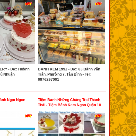
Y - Đ/c: Huỳnh
BÁNH KEM 1992 - Đ/c: 83 Bành Văn
hú Nhuận
Trân, Phường 7, Tân Bình - Tel:
0976297001
ánh Ngọt Ngon
Tiệm Bánh Những Chàng Trai Thành
Thái - Tiệm Bánh Kem Ngon Quận 10