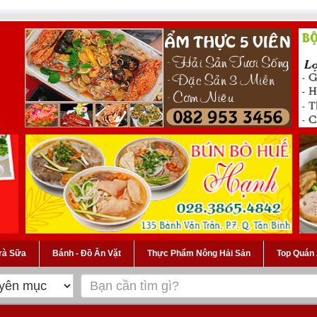
Trà Sữa
Bánh - Đồ Ăn Vặt
Thực Phẩm Nông Hải Sản
Top Quán 