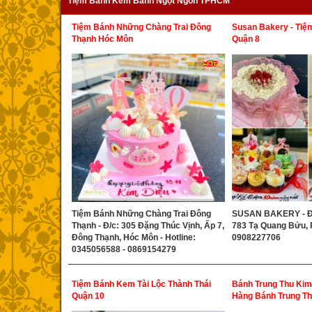
Tiệm Bánh Kem Bánh Ngọt Ngon TPHCM
Tiệm Bánh Những Chàng Trai Đông
Susan Bakery - Tiệ
Thạnh Hóc Môn
Quận 8
Tiệm Bánh Những Chàng Trai Đông
SUSAN BAKERY - Đ
Thạnh - Đ/c: 305 Đặng Thúc Vịnh, Ấp 7,
783 Tạ Quang Bửu, P.
Đông Thạnh, Hóc Môn - Hotline:
0908227706
0345056588 - 0869154279
Tiệm Bánh Kem Tài Lộc Thành Thái
Bánh Trung Thu Ki
Quận 10
Hàng Bánh Trung T