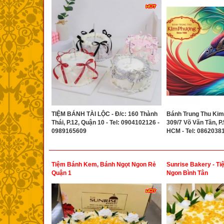
TIỆM BÁNH TÀI LỘC - Đ/c: 160 Thành
Bánh Trung Thu Kim
Thái, P.12, Quận 10 - Tel: 0904102126 -
309/7 Võ Văn Tần, P.
0989165609
HCM - Tel: 0862038
Tiệm Bánh Kem, Bánh Ngọt Ngon Rẻ
Sunrise Bakery - T
Quận 1
Ngon Bình Tân