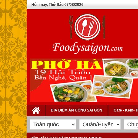
Hôm nay, Thứ Sáu 07/08/2026
ĐỊA ĐIỂM ĂN UỐNG SÀI GÒN
Cafe - Kem- 