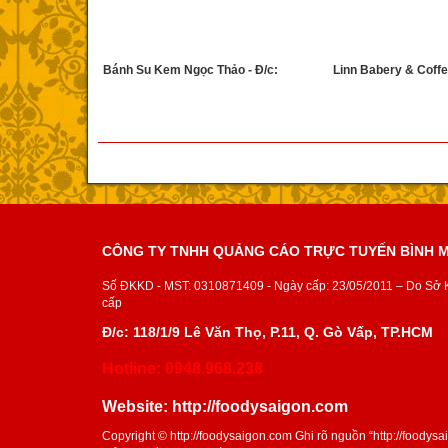
Bánh Su Kem Ngọc Thảo - Đ/c:
Linn Babery & Coffee
CÔNG TY TNHH QUẢNG CÁO TRỰC TUYẾN BÌNH 
Số ĐKKD - MST: 0310871409 - Ngày cấp: 23/05/2011 – Do Sở
cấp
Đ/c: 118/1/9 Lê Văn Thọ, P.11, Q. Gò Vấp, TP.HCM
Hotline: 0948.968.238
Website:
http://foodysaigon.com
Copyright ©
http://foodysaigon.com
Ghi rõ nguồn “
http://foodys