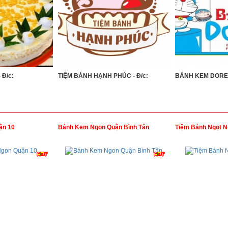
Đ/c:
TIỆM BÁNH HẠNH PHÚC - Đ/c:
BÁNH KEM DOREM
ận 10
Bánh Kem Ngon Quận Bình Tân
Tiệm Bánh Ngọt N