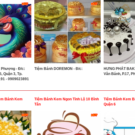
 Phượng - Đ/c:
Tiệm Bánh DOREMON - Đ/c:
HƯNG PHÁT BAKER
5, Quận 3, Tp.
Văn Bánh, P.17, P
191 - 0909023891
iệm Bánh Kem
Tiệm Bánh Kem Ngon Tỉnh Lộ 10 Bình
Tiệm Bánh Kem B
Tân
Quận 6