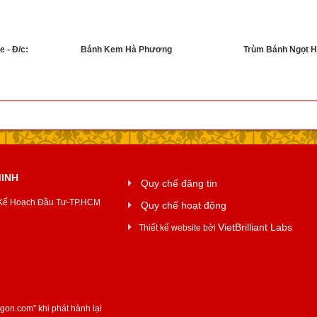
 - Đ/c:
Bánh Kem Hà Phương
Trùm Bánh Ngọt Hi
MINH
Quy chế đăng tin
 Kế Hoạch Đầu Tư-TP.HCM
Quy chế hoạt động
VietBrilliant Labs
Thiết kế website bởi
aigon.com
” khi phát hành lại