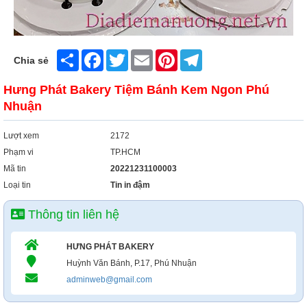
Share
Facebook
Twitter
Email
Pinterest
Telegram
Chia sẻ
Hưng Phát Bakery Tiệm Bánh Kem Ngon Phú
Nhuận
Lượt xem
2172
Phạm vi
TP.HCM
Mã tin
20221231100003
Loại tin
Tin in đậm
Thông tin liên hệ
HƯNG PHÁT BAKERY
Huỳnh Văn Bánh, P.17, Phú Nhuận
adminweb@gmail.com