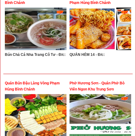
Bình Chánh
Phạm Hùng Bình Chánh
Bún Chả Cá Nha Trang Cô Tư - Đ/c:
QUÁN HẺM 14 - Đ/c:
Quán Bún Đậu Làng Vòng Phạm
Phở Hương Sơn - Quán Phở Bò
Hùng Bình Chánh
Viên Ngon Khu Trung Sơn