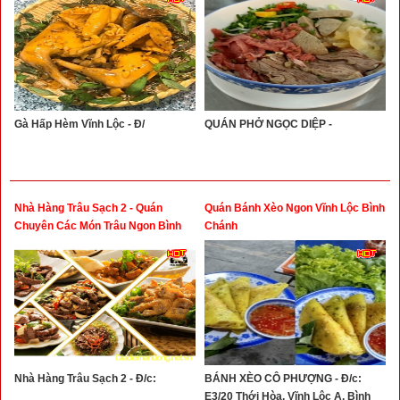
Gà Hấp Hèm Vĩnh Lộc - Đ/
QUÁN PHỞ NGỌC DIỆP -
Nhà Hàng Trâu Sạch 2 - Quán
Quán Bánh Xèo Ngon Vĩnh Lộc Bình
Chuyên Các Món Trâu Ngon Bình
Chánh
Chánh, Quận 8
Nhà Hàng Trâu Sạch 2 - Đ/c:
BÁNH XÈO CÔ PHƯỢNG - Đ/c:
E3/20 Thới Hòa, Vĩnh Lộc A, Bình