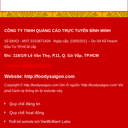
CÔNG TY TNHH QUẢNG CÁO TRỰC TUYẾN BÌNH MINH
Số ĐKKD - MST: 0310871409 - Ngày cấp: 23/05/2011 – Do Sở Kế Hoạch
Đầu Tư-TP.HCM cấp
Đ/c: 118/1/9 Lê Văn Thọ, P.11, Q. Gò Vấp, TP.HCM
Hotline: 0948.968.238
Website:
http://foodysaigon.com
Copyright ©
http://foodysaigon.com
Ghi rõ nguồn “
http://foodysaigon.com
” khi
phát hành lại thông tin từ website này.
Quy chế đăng tin
Quy chế hoạt động
VietBrilliant Labs
Thiết kế website bởi