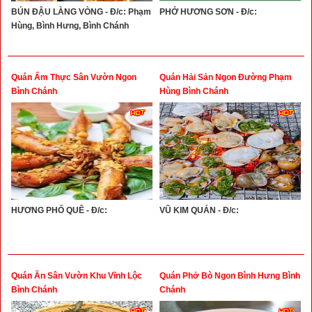
BÚN ĐẬU LÀNG VÒNG - Đ/c: Phạm
PHỞ HƯƠNG SƠN - Đ/c:
Hùng, Bình Hưng, Bình Chánh
Quán Ẩm Thực Sân Vườn Ngon
Quán Hải Sản Ngon Đường Phạm
Bình Chánh
Hùng Bình Chánh
HƯƠNG PHỐ QUÊ - Đ/c:
VŨ KIM QUÁN - Đ/c:
Quán Ăn Sân Vườn Khu Vĩnh Lộc
Quán Phở Bò Ngon Bình Hưng Bình
Bình Chánh
Chánh