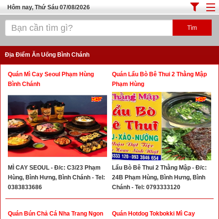
Hôm nay, Thứ Sáu 07/08/2026
Trang chủ
ĐỊA ĐIỂM ĂN UỐNG SÀI GÒN
Địa Điểm Ăn Uống Bình Chánh
Cafe - Kem- Trà Sữa
Quán Mì Cay Seoul Phạm Hùng
Quán Lẩu Bò Bê Thui 2 Thằng Mập
Bánh - Đồ Ăn Vặt
Bình Chánh
Phạm Hùng
Thực Phẩm Nông Hải Sản
Top Quán Ăn Sài Gòn
MÌ CAY SEOUL - Đ/c: C3/23 Phạm
Lẩu Bò Bê Thui 2 Thằng Mập - Đ/c:
Hùng, Bình Hưng, Bình Chánh - Tel:
24B Phạm Hùng, Bình Hưng, Bình
0383833686
Chánh - Tel: 0793333120
Quán Bún Chả Cá Nha Trang Ngon
Quán Hotdog Tokbokki Mì Cay