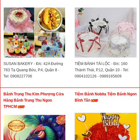
SUSAN BAKERY - Đ/c: 42A Đường
TIỆM BÁNH TÀI LỘC - Đ/c: 160
783 Tạ Quang Bửu, P.4, Quận 8 -
Thành Thái, P.12, Quận 10 - Tel:
Tel: 0908227706
0904102126 - 0989165609
Bánh Trung Thu Kim Phượng Cửa
Tiệm Bánh Nobita Tiệm Bánh Ngon
Hàng Bánh Trung Thu Ngon
Bình Tân
TPHCM