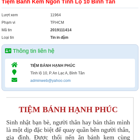
Tiệm Bánh Kem Ngon Tỉnh Lộ 10 Bình Tân
Lượt xem
11964
Phạm vi
TP.HCM
Mã tin
2019111414
Loại tin
Tin in đậm
Thông tin liên hệ
TIỆM BÁNH HẠNH PHÚC
Tỉnh lộ 10, P. An Lạc A, Bình Tân
adminweb@yahoo.com
TIỆM BÁNH HẠNH PHÚC
Sinh nhật bạn bè, người thân hay bản thân mình
là một dịp đặc biệt để quay quần bên người thân,
gia đình. Được thổi nến ăn bánh kem cùng