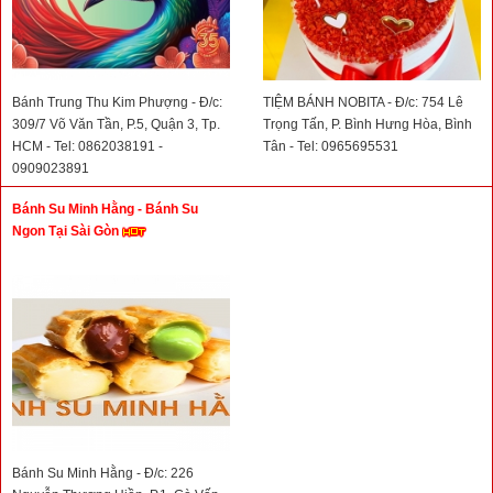
Bánh Trung Thu Kim Phượng - Đ/c:
TIỆM BÁNH NOBITA - Đ/c: 754 Lê
309/7 Võ Văn Tần, P.5, Quận 3, Tp.
Trọng Tấn, P. Bình Hưng Hòa, Bình
HCM - Tel: 0862038191 -
Tân - Tel: 0965695531
0909023891
Bánh Su Minh Hằng - Bánh Su
Ngon Tại Sài Gòn
Bánh Su Minh Hằng - Đ/c: 226