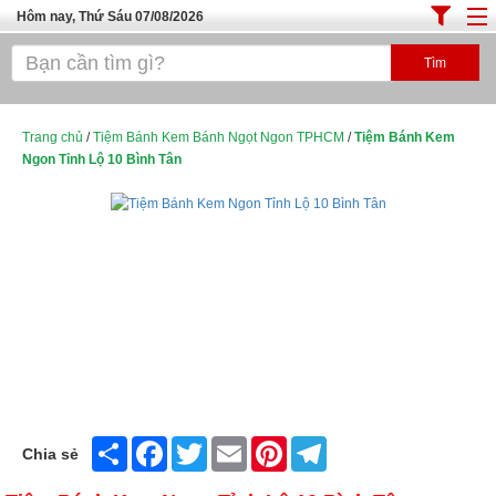
Hôm nay, Thứ Sáu 07/08/2026
Trang chủ
ĐỊA ĐIỂM ĂN UỐNG SÀI GÒN
Cafe - Kem- Trà Sữa
Trang chủ
/
Tiệm Bánh Kem Bánh Ngọt Ngon TPHCM
/
Tiệm Bánh Kem
Ngon Tỉnh Lộ 10 Bình Tân
Bánh - Đồ Ăn Vặt
Thực Phẩm Nông Hải Sản
Top Quán Ăn Sài Gòn
Share
Facebook
Twitter
Email
Pinterest
Telegram
Chia sẻ