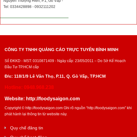
Nguyễn Thượng Hiền, P.1, Gò Vấp -
Tel: 0334428898 - 0932111202
CÔNG TY TNHH QUẢNG CÁO TRỰC TUYẾN BÌNH MINH
Số ĐKKD - MST: 0310871409 - Ngày cấp: 23/05/2011 – Do Sở Kế Hoạch
Đầu Tư-TP.HCM cấp
Đ/c: 118/1/9 Lê Văn Thọ, P.11, Q. Gò Vấp, TP.HCM
Hotline: 0948.968.238
Website:
http://foodysaigon.com
Copyright ©
http://foodysaigon.com
Ghi rõ nguồn “
http://foodysaigon.com
” khi
phát hành lại thông tin từ website này.
Quy chế đăng tin