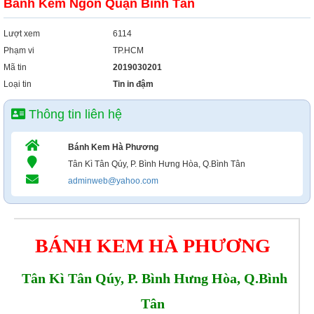
Bánh Kem Ngon Quận Bình Tân
Lượt xem
6114
Phạm vi
TP.HCM
Mã tin
2019030201
Loại tin
Tin in đậm
Thông tin liên hệ
Bánh Kem Hà Phương
Tân Kì Tân Qúy, P. Bình Hưng Hòa, Q.Bình Tân
adminweb@yahoo.com
BÁNH KEM HÀ PHƯƠNG
Tân Kì Tân Qúy, P. Bình Hưng Hòa, Q.Bình
Tân