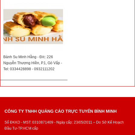
Bánh Su Minh Hằng - Đ/c: 226
Nguyễn Thượng Hiền, P.1, Gò Vấp -
Tel: 0334428898 - 0932111202
CÔNG TY TNHH QUẢNG CÁO TRỰC TUYẾN BÌNH MINH
Số ĐKKD - MST: 0310871409 - Ngày cấp: 23/05/2011 – Do Sở Kế Hoạch
Đầu Tư-TP.HCM cấp