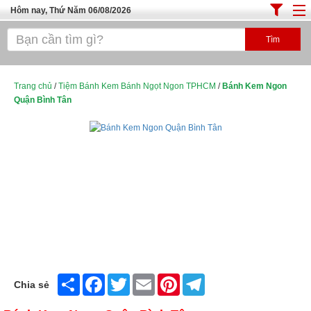
Hôm nay, Thứ Năm 06/08/2026
Trang chủ
ĐỊA ĐIỂM ĂN UỐNG SÀI GÒN
Cafe - Kem- Trà Sữa
Trang chủ
/
Tiệm Bánh Kem Bánh Ngọt Ngon TPHCM
/
Bánh Kem Ngon
Quận Bình Tân
Bánh - Đồ Ăn Vặt
Thực Phẩm Nông Hải Sản
Top Quán Ăn Sài Gòn
Share
Facebook
Twitter
Email
Pinterest
Telegram
Chia sẻ