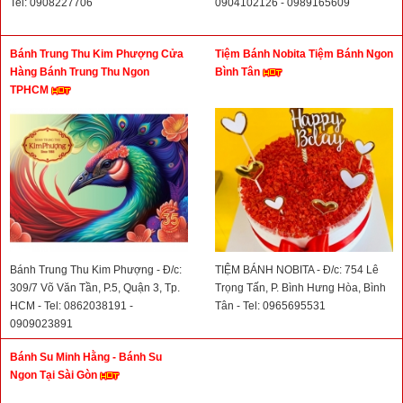
Tel: 0908227706
0904102126 - 0989165609
Bánh Trung Thu Kim Phượng Cửa
Tiệm Bánh Nobita Tiệm Bánh Ngon
Hàng Bánh Trung Thu Ngon
Bình Tân
TPHCM
Bánh Trung Thu Kim Phượng - Đ/c:
TIỆM BÁNH NOBITA - Đ/c: 754 Lê
309/7 Võ Văn Tần, P.5, Quận 3, Tp.
Trọng Tấn, P. Bình Hưng Hòa, Bình
HCM - Tel: 0862038191 -
Tân - Tel: 0965695531
0909023891
Bánh Su Minh Hằng - Bánh Su
Ngon Tại Sài Gòn