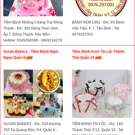
Tiệm Bánh Những Chàng Trai Đông
BÁNH KEM 1992 - Đ/c: 83 Bành
Thạnh - Đ/c: 305 Đặng Thúc Vịnh,
Văn Trân, P. 7, Tân Bình - Tel:
Ấp 7, Đông Thạnh, Hóc Môn -
0976297001
Hotline: 0345056588 - 0869154279
Susan Bakery - Tiệm Bánh Ngọt
Tiệm Bánh Kem Tài Lộc Thành
Ngon Quận 8
Thái Quận 10
SUSAN BAKERY - Đ/c: 42A Đường
TIỆM BÁNH TÀI LỘC - Đ/c: 160
783 Tạ Quang Bửu, P.4, Quận 8 -
Thành Thái, P.12, Quận 10 - Tel: