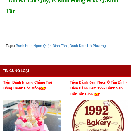
Tân Kì Tân Qúy, P. Bình Hưng Hòa, Q.Bình
Tân
Tel: 0936638631
Tags:
Bánh Kem Ngon Quận Bình Tân
,
Bánh Kem Hà Phương
TIN CÙNG LOẠI
Tiệm Bánh Những Chàng Trai
Tiệm Bánh Kem Ngon Ở Tân Bình -
Đông Thạnh Hóc Môn
Tiệm Bánh Kem 1992 Bành Văn
Trân Tân Bình