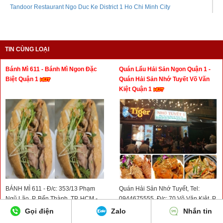
Tandoor Restaurant Ngo Duc Ke District 1 Ho Chi Minh City
TIN CÙNG LOẠI
Bánh Mì 611 - Bánh Mì Ngon Đặc
Quán Lẩu Hải Sản Ngon Quận 1 -
Biệt Quận 1
Quán Hải Sản Nhớ Tuyết Võ Văn
Kiệt Quận 1
BÁNH MÌ 611 - Đ/c: 353/13 Phạm
Quán Hải Sản Nhớ Tuyết, Tel:
Ngũ Lão, P. Bến Thành, TP. HCM -
0944675555, Đ/c: 70 Võ Văn Kiệt, P.
Hotline: 0936052570
Nguyễn Thái Bình, Quận 1
Gọi điện
Zalo
Nhắn tin