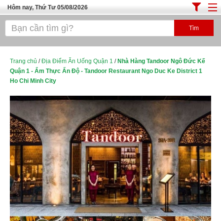
Hôm nay, Thứ Tư 05/08/2026
Trang chủ
ĐỊA ĐIỂM ĂN UỐNG SÀI GÒN
Cafe - Kem- Trà Sữa
Trang chủ
/
Địa Điểm Ăn Uống Quận 1
/
Nhà Hàng Tandoor Ngô Đức Kế
Quận 1 - Ẩm Thực Ấn Độ - Tandoor Restaurant Ngo Duc Ke District 1
Bánh - Đồ Ăn Vặt
Ho Chi Minh City
Thực Phẩm Nông Hải Sản
Top Quán Ăn Sài Gòn