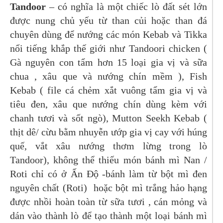
Tandoor
– có nghĩa là một chiếc lò đất sét lớn
được nung chủ yếu từ than củi hoặc than đá
chuyên dùng để nướng các món Kebab và Tikka
nổi tiếng khắp thế giới như Tandoori chicken (
Gà nguyên con tẩm hơn 15 loại gia vị và sữa
chua , xâu que và nướng chín mềm ), Fish
Kebab ( file cá chẻm xắt vuông tẩm gia vị và
tiêu đen, xâu que nướng chín dùng kèm với
chanh tươi và sốt ngò), Mutton Seekh Kebab (
thịt dê/ cừu bằm nhuyễn ướp gia vị cay với húng
quế, vắt xâu nướng thơm lừng trong lò
Tandoor), không thể thiếu món bánh mì Nan /
Roti chỉ có ở Ấn Độ -bánh làm từ bột mì đen
nguyên chất (Roti) hoặc bột mì trắng hảo hạng
được nhồi hoàn toàn từ sữa tươi , cán mỏng và
dán vào thành lò để tạo thành một loại bánh mì