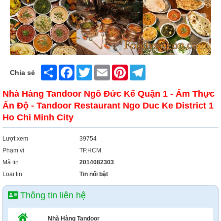
Share
Facebook
Twitter
Email
Pinterest
Telegram
Chia sẻ
Nhà Hàng Tandoor Ngô Đức Kế Quận 1 - Ẩm Thực
Ấn Độ - Tandoor Restaurant Ngo Duc Ke District 1
Ho Chi Minh City
Lượt xem
39754
Phạm vi
TP.HCM
Mã tin
2014082303
Loại tin
Tin nổi bật
Thông tin liên hệ
Nhà Hàng Tandoor