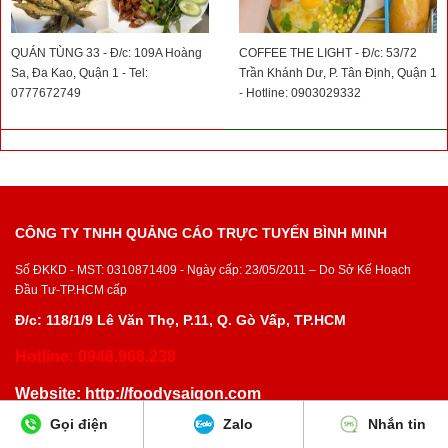
QUÁN TÙNG 33 - Đ/c: 109A Hoàng
COFFEE THE LIGHT - Đ/c: 53/72
Sa, Đa Kao, Quận 1 - Tel:
Trần Khánh Dư, P. Tân Định, Quận 1
0777672749
- Hotline: 0903029332
CÔNG TY TNHH QUẢNG CÁO TRỰC TUYẾN BÌNH MINH
Số ĐKKD - MST: 0310871409 - Ngày cấp: 23/05/2011 – Do Sở Kế Hoạch
Đầu Tư-TP.HCM cấp
Đ/c: 118/1/9 Lê Văn Thọ, P.11, Q. Gò Vấp, TP.HCM
Hotline: 0948.968.238
Website:
http://foodysaigon.com
Gọi điện
Zalo
Nhắn tin
Copyright ©
http://foodysaigon.com
Ghi rõ nguồn “
http://foodysaigon.com
” khi
phát hành lại thông tin từ website này.