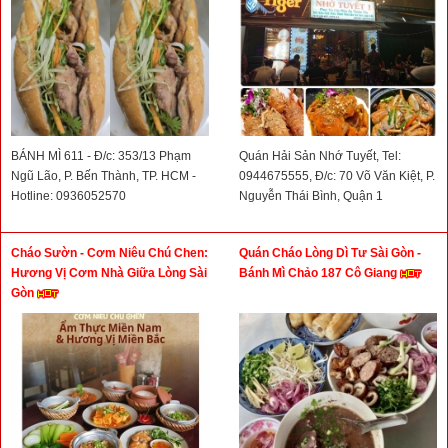
BÁNH MÌ 611 - Đ/c: 353/13 Phạm
Quán Hải Sản Nhớ Tuyết, Tel:
Ngũ Lão, P. Bến Thành, TP. HCM -
0944675555, Đ/c: 70 Võ Văn Kiệt, P.
Hotline: 0936052570
Nguyễn Thái Bình, Quận 1
Cháo Sườn - Cơm Niêu Chú Chen:
Quán Cháo Lòng Dì Tư Sài Gòn -
Hương Vị Cơm Nhà Giữa Lòng Sài
Bánh Mì Chảo 187 Cô Giang
Gòn