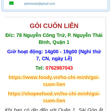
adminweb@gmail.com
GỎI CUỐN LIÊN
Đ/c: 78 Nguyễn Công Trứ, P. Nguyễn Thái
Bình, Quận 1
Giờ hoạt động: 14g00 - 19g00 (Nghỉ thứ
7, CN, ngày Lễ)
Tel:
0762987043
https://www.foody.vn/ho-chi-minh/goi-
cuon-lien
https://shopeefood.vn/ho-chi-minh/goi-
cuon-lien
Khi bạn có dịp đến với Quận 1, Sài Gòn ắt