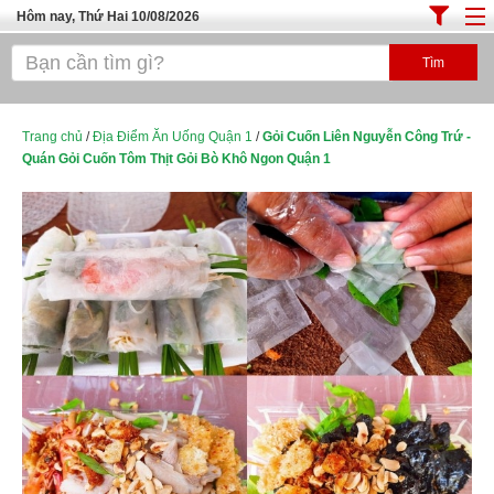
Hôm nay, Thứ Hai 10/08/2026
Trang chủ
ĐỊA ĐIỂM ĂN UỐNG SÀI GÒN
Cafe - Kem- Trà Sữa
Trang chủ
/
Địa Điểm Ăn Uống Quận 1
/
Gỏi Cuốn Liên Nguyễn Công Trứ -
Quán Gỏi Cuốn Tôm Thịt Gỏi Bò Khô Ngon Quận 1
Bánh - Đồ Ăn Vặt
Thực Phẩm Nông Hải Sản
Top Quán Ăn Sài Gòn