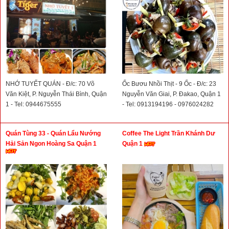
NHỚ TUYẾT QUÁN - Đ/c: 70 Võ
Ốc Bươu Nhồi Thịt - 9 Ốc - Đ/c: 23
Văn Kiệt, P. Nguyễn Thái Bình, Quận
Nguyễn Văn Giai, P. Đakao, Quận 1
1 - Tel: 0944675555
- Tel: 0913194196 - 0976024282
Quán Tùng 33 - Quán Lẩu Nướng
Coffee The Light Trần Khánh Dư
Hải Sản Ngon Hoàng Sa Quận 1
Quận 1