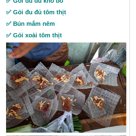
✅ Gỏi đu đủ khô bò
✅ Gỏi đu đủ tôm thịt
✅ Bún mắm nêm
✅ Gỏi xoài tôm thịt