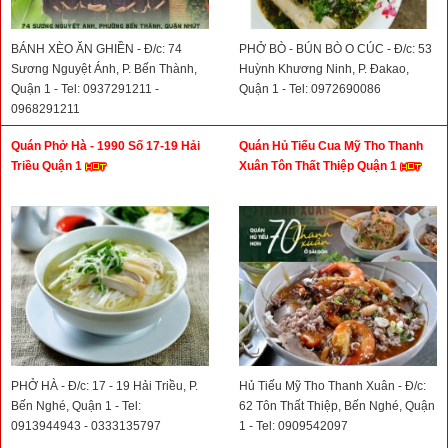
BÁNH XÈO ĂN GHIỀN - Đ/c: 74
PHỞ BÒ - BÚN BÒ O CÚC - Đ/c: 53
Sương Nguyệt Ánh, P. Bến Thành,
Huỳnh Khương Ninh, P. Đakao,
Quận 1 - Tel: 0937291211 -
Quận 1 - Tel: 0972690086
0968291211
Quán Phở Hà - 1990 Số 17-19 Hải
Quán Hủ Tiếu Cua Mỹ Tho Thanh
Triều Quận 1
Xuân Tôn Thất Thiệp Quận 1
PHỞ HÀ - Đ/c: 17 - 19 Hải Triều, P.
Hủ Tiếu Mỹ Tho Thanh Xuân - Đ/c:
Bến Nghé, Quận 1 - Tel:
62 Tôn Thất Thiệp, Bến Nghé, Quận
0913944943 - 0333135797
1 - Tel: 0909542097