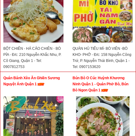
BỘT CHIÊN - HÁ CẢO CHIÊN - BÒ
QUÁN HỦ TIẾU MÌ- BÒ VIÊN -BÒ
PÍA - Đ/c: 210 Nguyễn Khắc Nhu, P.
KHO- PHỞ - Đ/c: 158 Nguyễn Công
Cô Giang, Quận 1 - Tel:
Trứ, P. Nguyễn Thái Bình, Quận 1 -
0907812753
Tel: 0907153620
Quán Bánh Xèo Ăn Ghiền Sương
Bún Bò O Cúc Huỳnh Khương
Nguyệt Ánh Quận 1
Ninh Quận 1 - Quán Phở Bò, Bún
Bò Ngon Quận 1