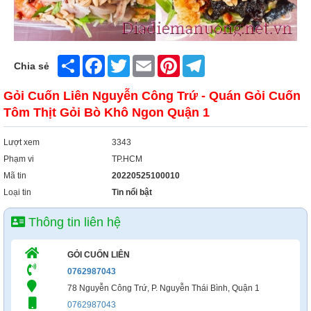
Share
Facebook
Twitter
Email
Pinterest
Telegram
Chia sẻ
Gỏi Cuốn Liên Nguyễn Công Trứ - Quán Gỏi Cuốn
Tôm Thịt Gỏi Bò Khô Ngon Quận 1
Lượt xem
3343
Phạm vi
TP.HCM
Mã tin
20220525100010
Loại tin
Tin nổi bật
Thông tin liên hệ
GỎI CUỐN LIÊN
0762987043
78 Nguyễn Công Trứ, P. Nguyễn Thái Bình, Quận 1
0762987043