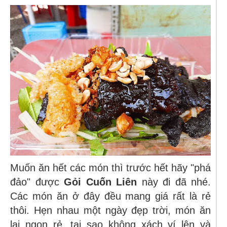
Muốn ăn hết các món thì trước hết hãy "phá
đảo" được
Gỏi Cuốn Liên
này đi đã nhé.
Các món ăn ở đây đều mang giá rất là rẻ
thôi. Hẹn nhau một ngày đẹp trời, món ăn
lại ngon rẻ, tại sao không xách ví lên và