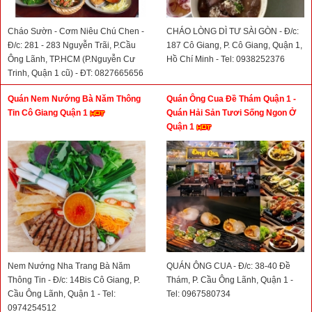
Cháo Sườn - Cơm Niêu Chú Chen -
CHÁO LÒNG DÌ TƯ SÀI GÒN - Đ/c:
Đ/c: 281 - 283 Nguyễn Trãi, P.Cầu
187 Cô Giang, P. Cô Giang, Quận 1,
Ông Lãnh, TP.HCM (P.Nguyễn Cư
Hồ Chí Minh - Tel: 0938252376
Trinh, Quận 1 cũ) - ĐT: 0827665656
- 0908060605
Quán Nem Nướng Bà Năm Thông
Quán Ông Cua Đề Thám Quận 1 -
Tin Cô Giang Quận 1
Quán Hải Sản Tươi Sống Ngon Ở
Quận 1
Nem Nướng Nha Trang Bà Năm
QUÁN ÔNG CUA - Đ/c: 38-40 Đề
Thông Tin - Đ/c: 14Bis Cô Giang, P.
Thám, P. Cầu Ông Lãnh, Quận 1 -
Cầu Ông Lãnh, Quận 1 - Tel:
Tel: 0967580734
0974254512