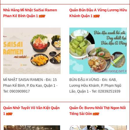
Nhà Hàng Mì Nhật SaiSai Ramen
Quán Bún Đậu A Vừng Lương Hữu
Phan Kế Bính Quận 1
Khánh Quận 1
MÌ NHẬT SAISAI RAMEN - Đ/c: 15
BÚN ĐẬU A VỪNG - Đ/c: 6AB,
Phan Kế Bính, P. Đa Kao, Quận 1 -
Lương Hữu Khánh, P. Phạm Ngũ
Tel: 0903909917
Lão, Quận 1 - Tel: 02839251939
Quán Nhớ Tuyết Võ Văn Kiệt Quận
Quán Ốc Bươu Nhồi Thịt Ngon Nổi
1
Tiếng Sài Gòn