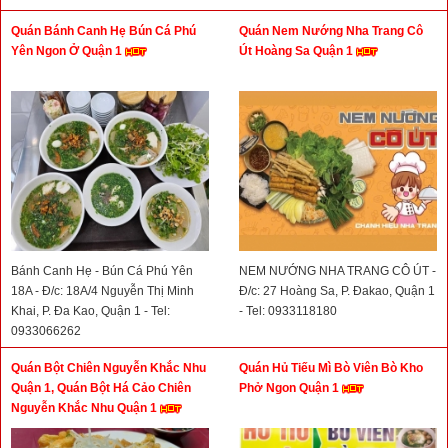
Quán Bánh Canh Hẹ Bún Cá Phú
Quán Nem Nướng Nha Trang Cô
Yên Ngon Ở Quận 1
Út Hoàng Sa Quận 1
Bánh Canh Hẹ - Bún Cá Phú Yên
NEM NƯỚNG NHA TRANG CÔ ÚT -
18A - Đ/c: 18A/4 Nguyễn Thị Minh
Đ/c: 27 Hoàng Sa, P. Đakao, Quận 1
Khai, P. Đa Kao, Quận 1 - Tel:
- Tel: 0933118180
0933066262
Quán Bột Chiên Nguyễn Khắc Nhu
Quán Hủ Tiếu Mì Bò Viên Bò Kho
Quận 1, Quán Bột Há Cảo Chiên
Phở Ngon Quận 1
Nguyễn Khắc Nhu Quận 1