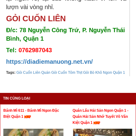
lượn vài vòng nhỉ.
GỎI CUỐN LIÊN
Đ/c: 78 Nguyễn Công Trứ, P. Nguyễn Thái
Bình, Quận 1
Tel:
0762987043
https://diadiemanuong.net.vn/
Tags:
Gỏi Cuốn Liên Quán Gỏi Cuốn Tôm Thịt Gỏi Bò Khô Ngon Quận 1
TIN CÙNG LOẠI
Bánh Mì 611 - Bánh Mì Ngon Đặc
Quán Lẩu Hải Sản Ngon Quận 1 -
Biệt Quận 1
Quán Hải Sản Nhớ Tuyết Võ Văn
Kiệt Quận 1