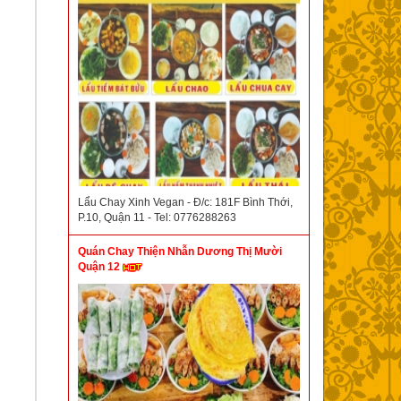
Lẩu Chay Xinh Vegan - Đ/c: 181F Bình Thới,
P.10, Quận 11 - Tel: 0776288263
Quán Chay Thiện Nhẫn Dương Thị Mười
Quận 12