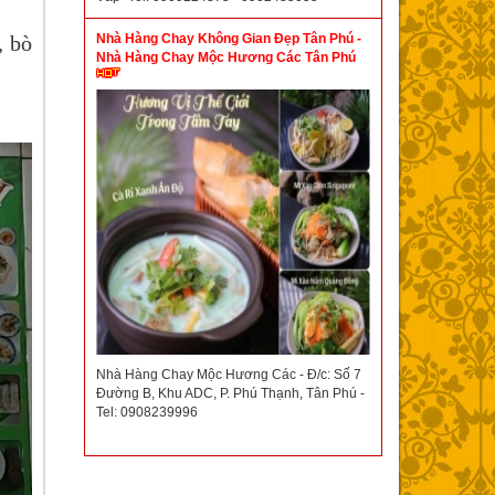
Nhà Hàng Chay Không Gian Đẹp Tân Phú -
, bò
Nhà Hàng Chay Mộc Hương Các Tân Phú
Nhà Hàng Chay Mộc Hương Các - Đ/c: Số 7
Đường B, Khu ADC, P. Phú Thạnh, Tân Phú -
Tel: 0908239996