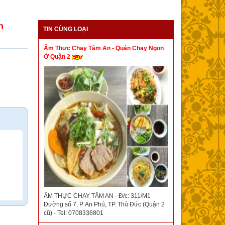
n
TIN CÙNG LOẠI
Ẩm Thực Chay Tâm An - Quán Chay Ngon
Ở Quận 2
ẨM THỰC CHAY TÂM AN - Đ/c: 311/M1
Đường số 7, P. An Phú, TP. Thủ Đức (Quận 2
cũ) - Tel: 0708336801