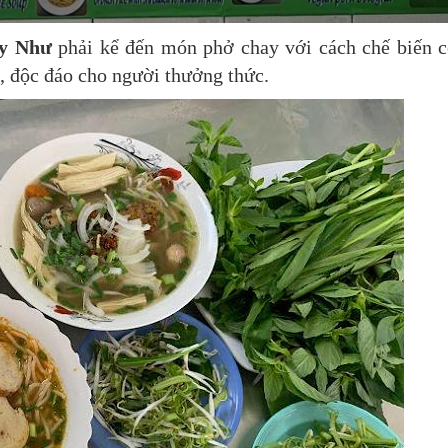
y Như
phải kể đến món phở chay với cách chế biến 
, độc đáo cho người thưởng thức.