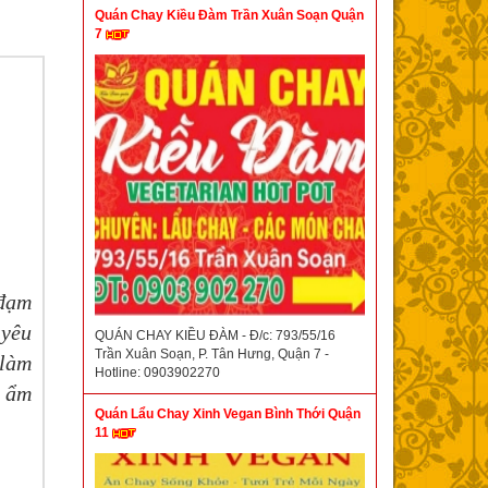
Quán Chay Kiều Đàm Trần Xuân Soạn Quận
7
 đạm
 yêu
QUÁN CHAY KIỀU ĐÀM - Đ/c: 793/55/16
Trần Xuân Soạn, P. Tân Hưng, Quận 7 -
 làm
Hotline: 0903902270
n ẩm
Quán Lẩu Chay Xinh Vegan Bình Thới Quận
11