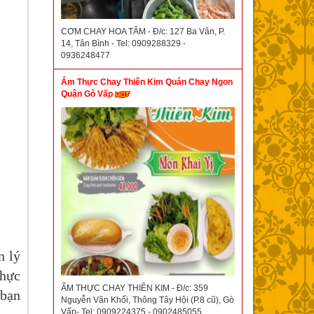
CƠM CHAY HOA TÂM - Đ/c: 127 Ba Vân, P.
14, Tân Bình - Tel: 0909288329 -
0936248477
Ẩm Thực Chay Thiên Kim Quán Chay Ngon
Quận Gò Vấp
n lý
thực
ẨM THỰC CHAY THIÊN KIM - Đ/c: 359
 bạn
Nguyễn Văn Khối, Thông Tây Hội (P.8 cũ), Gò
Vấp- Tel: 0909224375 - 0902485055