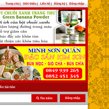
Trang chủ
|
Giới thiệu
|
Liên hệ
|
Đăng ký
|
Đăng nhập
Ăn Sài Gòn
Đăng nhập
Tìm kiếm