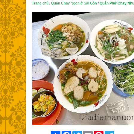
Trang chủ
/
Quán Chay Ngon ở Sài Gòn
/
Quán Phở Chay Như
Share
Facebook
Twitter
Email
Pinterest
Telegram