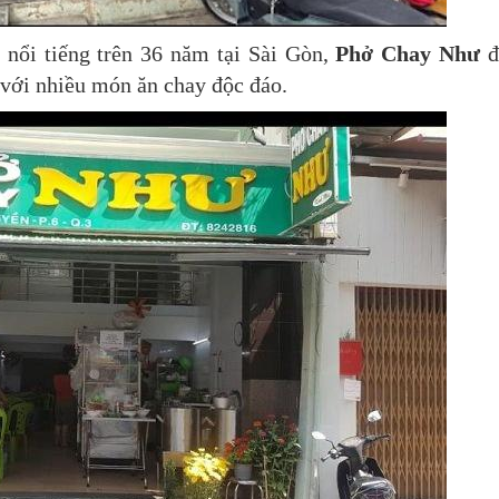
 nổi tiếng trên 36 năm tại Sài Gòn,
Phở Chay Như
đ
 với nhiều món ăn chay độc đáo.