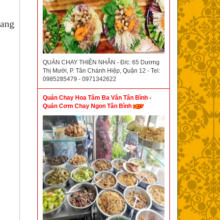
ang
QUÁN CHAY THIỆN NHẪN - Đ/c: 65 Dương
Thị Mười, P. Tân Chánh Hiệp, Quận 12 - Tel:
0985285479 - 0971342622
Quán Chay Hoa Tâm Ba Vân Tân Bình -
Quán Cơm Chay Ngon Tân Bình