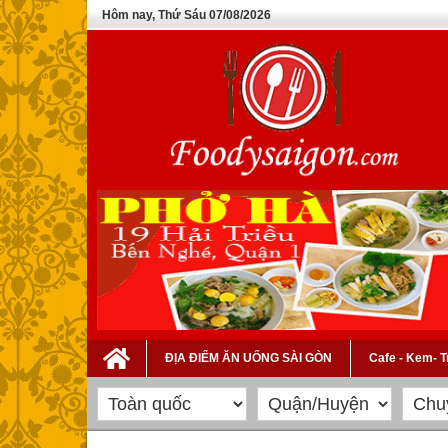
Hôm nay, Thứ Sáu 07/08/2026
ĐỊA ĐIỂM ĂN UỐNG SÀI GÒN
Cafe - Kem- 