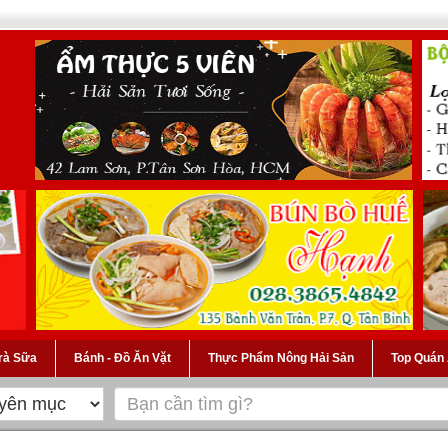
Trà Sữa
Bánh - Đồ Ăn Vặt
Thực Phẩm Nông Hải Sản
Top Quán 