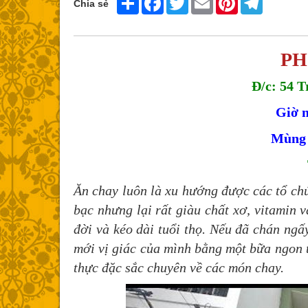
Chia sẻ
PH
Đ/c: 54 T
Giờ m
Mùng 
Ăn chay luôn là xu hướng được các tổ ch
bạc nhưng lại rất giàu chất xơ, vitamin 
đời và kéo dài tuổi thọ. Nếu đã chán ng
mới vị giác của mình bằng một bữa ngon 
thực đặc sắc chuyên về các món chay.