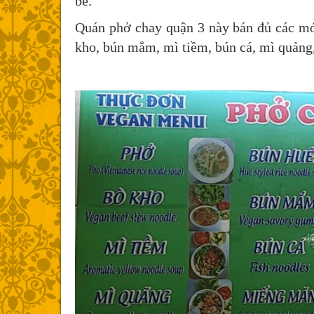
bè.
Quán phở chay quận 3 này bán đủ các mó
kho, bún mắm, mì tiềm, bún cá, mì quảng