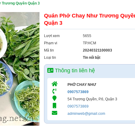
 Trương Quyền Quận 3
Quán Phở Chay Như Trương Quyề
Quận 3
Lượt xem
5655
Phạm vi
TP.HCM
Mã tin
20240321100003
Loại tin
Tin nổi bật
Thông tin liên hệ
PHỞ CHAY NHƯ
0907573869
54 Trương Quyền, P.6, Quận 3
0907573869
adminweb@gmail.com