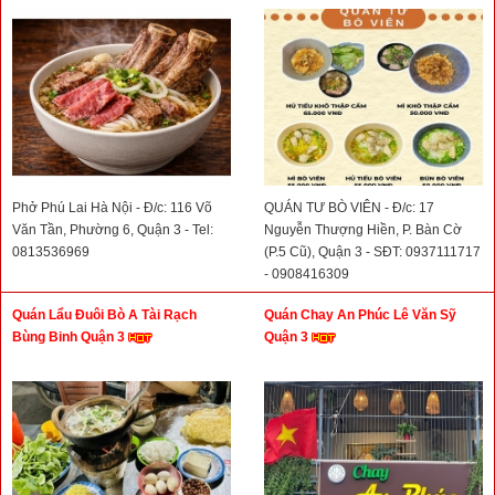
Phở Phú Lai Hà Nội - Đ/c: 116 Võ
QUÁN TƯ BÒ VIÊN - Đ/c: 17
Văn Tần, Phường 6, Quận 3 - Tel:
Nguyễn Thượng Hiền, P. Bàn Cờ
0813536969
(P.5 Cũ), Quận 3 - SĐT: 0937111717
- 0908416309
Quán Lẩu Đuôi Bò A Tài Rạch
Quán Chay An Phúc Lê Văn Sỹ
Bùng Binh Quận 3
Quận 3