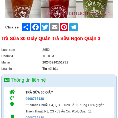
Share
Facebook
Twitter
Email
Pinterest
Telegram
Chia sẻ
Trà Sữa 30 Giây Quán Trà Sữa Ngon Quận 3
Lượt xem
8652
Phạm vi
TP.HCM
Mã tin
20240910151731
Loại tin
Tin nổi bật
Thông tin liên hệ
TRÀ SỮA 30 GIÂY
0908766138
55 Vườn Chuối, P4, Q 3 - - 028 Lô J Chung Cư Nguyễn
Thiện Thuật, P1, Q3 - 63 Âu Cơ, P.14, Quận 11
0908766138