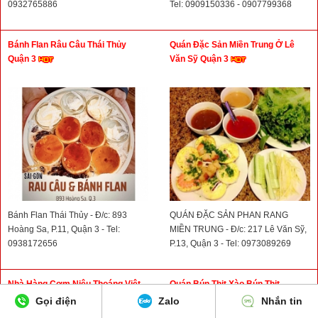
0932765886
Tel: 0909150336 - 0907799368
Bánh Flan Râu Câu Thái Thủy
Quán Đặc Sản Miền Trung Ở Lê
Quận 3
Văn Sỹ Quận 3
Bánh Flan Thái Thủy - Đ/c: 893
QUÁN ĐẶC SẢN PHAN RANG
Hoàng Sa, P.11, Quận 3 - Tel:
MIỀN TRUNG - Đ/c: 217 Lê Văn Sỹ,
0938172656
P.13, Quận 3 - Tel: 0973089269
Nhà Hàng Cơm Niêu Thoáng Việt
Quán Bún Thịt Xào Bún Thịt
Cao Thắng Quận 3
Nướng Út Thu Quận 3
Gọi điện
Zalo
Nhắn tin