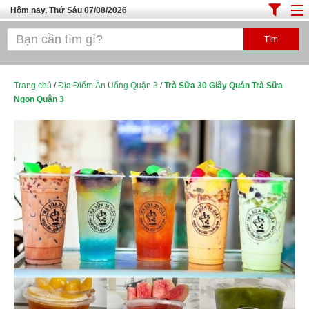
Hôm nay, Thứ Sáu 07/08/2026
Trang chủ
ĐỊA ĐIỂM ĂN UỐNG SÀI GÒN
Cafe - Kem- Trà Sữa
Trang chủ
/
Địa Điểm Ăn Uống Quận 3
/
Trà Sữa 30 Giây Quán Trà Sữa
Ngon Quận 3
Bánh - Đồ Ăn Vặt
Thực Phẩm Nông Hải Sản
Top Quán Ăn Sài Gòn