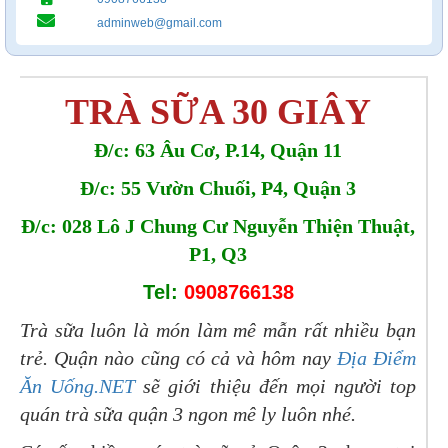
adminweb@gmail.com
TRÀ SỮA 30 GIÂY
Đ/c: 63 Âu Cơ, P.14, Quận 11
Đ/c: 55 Vườn Chuối, P4, Quận 3
Đ/c: 028 Lô J Chung Cư Nguyễn Thiện Thuật,
P1, Q3
Tel:
0908766138
Trà sữa luôn là món làm mê mẫn rất nhiều bạn
trẻ. Quận nào cũng có cả và hôm nay
Địa Điểm
Ăn Uống.NET
sẽ giới thiệu đến mọi người top
quán trà sữa quận 3 ngon mê ly luôn nhé.