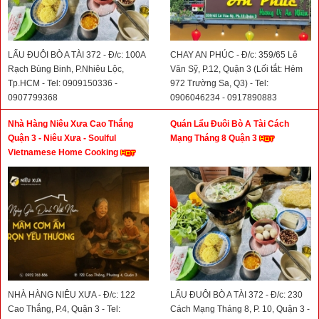
LẨU ĐUÔI BÒ A TÀI 372 - Đ/c: 100A
CHAY AN PHÚC - Đ/c: 359/65 Lê
Rạch Bùng Binh, P.Nhiêu Lộc,
Văn Sỹ, P.12, Quận 3 (Lối tắt: Hẻm
Tp.HCM - Tel: 0909150336 -
972 Trường Sa, Q3) - Tel:
0907799368
0906046234 - 0917890883
Nhà Hàng Niêu Xưa Cao Thắng
Quán Lẩu Đuôi Bò A Tài Cách
Quận 3 - Niêu Xưa - Soulful
Mạng Tháng 8 Quận 3
Vietnamese Home Cooking
NHÀ HÀNG NIÊU XƯA - Đ/c: 122
LẨU ĐUÔI BÒ A TÀI 372 - Đ/c: 230
Cao Thắng, P.4, Quận 3 - Tel:
Cách Mạng Tháng 8, P. 10, Quận 3 -