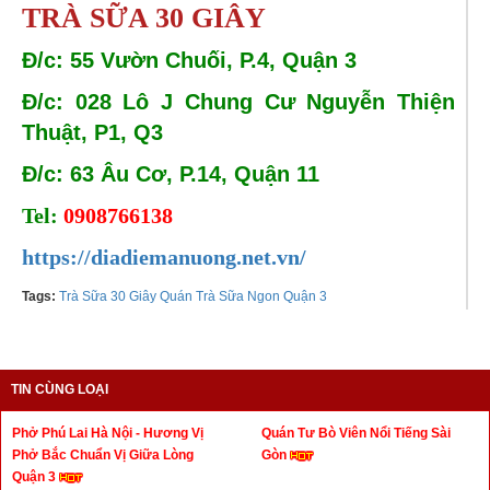
TRÀ SỮA 30 GIÂY
Đ/c: 55 Vườn Chuối, P.4, Quận 3
Đ/c: 028 Lô J Chung Cư Nguyễn Thiện
Thuật, P1, Q3
Đ/c: 63 Âu Cơ, P.14, Quận 11
Tel:
0908766138
https://diadiemanuong.net.vn/
Tags:
Trà Sữa 30 Giây Quán Trà Sữa Ngon Quận 3
TIN CÙNG LOẠI
Phở Phú Lai Hà Nội - Hương Vị
Quán Tư Bò Viên Nổi Tiếng Sài
Phở Bắc Chuẩn Vị Giữa Lòng
Gòn
Quận 3