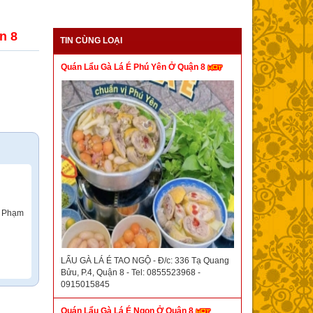
n 8
TIN CÙNG LOẠI
Quán Lẩu Gà Lá É Phú Yên Ở Quận 8
G Phạm
LẨU GÀ LÁ É TAO NGỘ - Đ/c: 336 Tạ Quang
Bửu, P.4, Quận 8 - Tel: 0855523968 -
0915015845
Quán Lẩu Gà Lá É Ngon Ở Quận 8