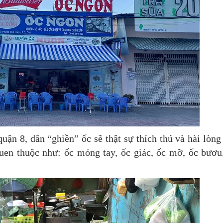
uận 8, dân “ghiền” ốc sẽ thật sự thích thú và hài lòng
quen thuộc như: ốc móng tay, ốc giác, ốc mỡ, ốc bươu