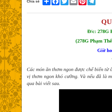
Chia sẻ
QU
Đ/c: 278G 
(278G Phạm Thế
Giờ ho
Các món ăn thơm ngon được chế biến từ ố
vị thơm ngon khó cưỡng. Và nếu đã là mộ
qua bài viết sau.