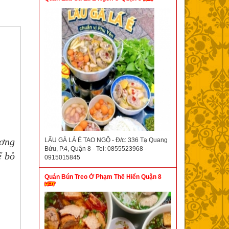
ương
LẨU GÀ LÁ É TAO NGỘ - Đ/c: 336 Tạ Quang
Bửu, P.4, Quận 8 - Tel: 0855523968 -
ể bỏ
0915015845
Quán Bún Treo Ở Phạm Thế Hiển Quận 8