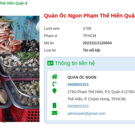
Thế Hiển Quận 8
Quán Ốc Ngon Phạm Thế Hiển Quậ
Lượt xem
2708
Phạm vi
TP.HCM
Mã tin
20231113120004
Loại tin
Tin nổi bật
Thông tin liên hệ
QUÁN ỐC NGON
0908850353
278G Phạm Thế Hiển, P.3, Quận 8 (278
Thế Hiển, P. Chánh Hưng, TP.HCM)
0908850353
adminweb@gmail.com