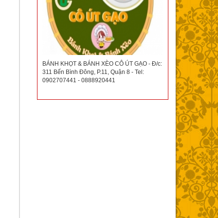
BÁNH KHỌT & BÁNH XÈO CÔ ÚT GẠO - Đ/c:
311 Bến Bình Đông, P.11, Quận 8 - Tel:
0902707441 - 0888920441