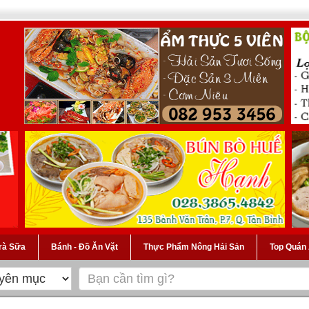
Trà Sữa
Bánh - Đồ Ăn Vặt
Thực Phẩm Nông Hải Sản
Top Quán 