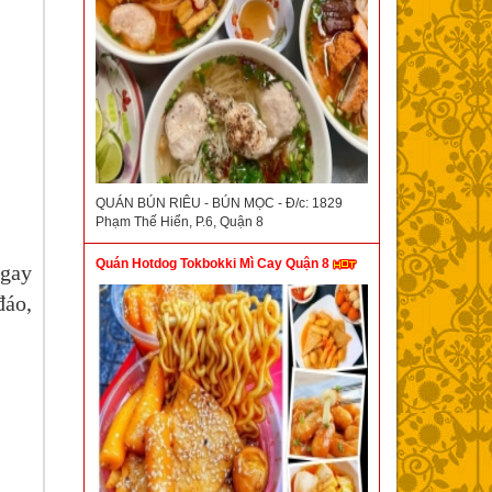
QUÁN BÚN RIÊU - BÚN MỌC - Đ/c: 1829
Phạm Thế Hiển, P.6, Quận 8
Quán Hotdog Tokbokki Mì Cay Quận 8
ngay
đáo,