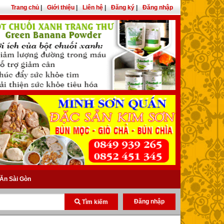
Trang chủ
|
Giới thiệu
|
Liên hệ
|
Đăng ký
|
Đăng nhập
Ăn Sài Gòn
Đăng nhập
Tìm kiếm