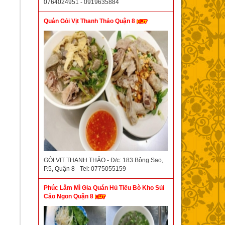
0764024951 - 0919635884
Quán Gỏi Vịt Thanh Thảo Quận 8
GỎI VỊT THANH THẢO - Đ/c: 183 Bông Sao,
P.5, Quận 8 - Tel: 0775055159
Phúc Lâm Mì Gia Quán Hủ Tiếu Bò Kho Sủi
Cảo Ngon Quận 8