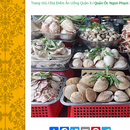
Trang chủ
/
Địa Điểm Ăn Uống Quận 8
/
Quán Ốc Ngon Phạm 
Share
Facebook
Twitter
Email
Pinterest
Telegram