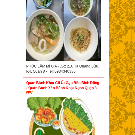
PHÚC LÂM MÌ GIA - Đ/c: 216 Tạ Quang Bửu,
P.4, Quận 8 - Tel: 0934340380
Quán Bánh Khọt Cô Út Gạo Bến Bình Đông
- Quán Bánh Xèo Bánh Khọt Ngon Quận 8