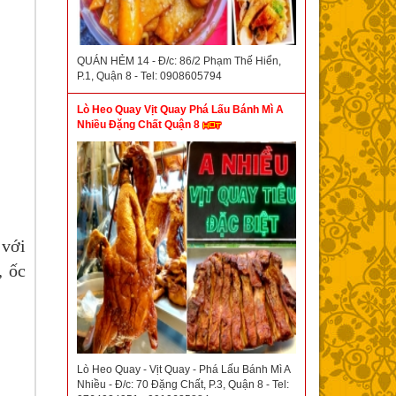
QUÁN HẺM 14 - Đ/c: 86/2 Phạm Thế Hiển,
P.1, Quận 8 - Tel: 0908605794
Lò Heo Quay Vịt Quay Phá Lấu Bánh Mì A
Nhiều Đặng Chất Quận 8
 với
, ốc
Lò Heo Quay - Vịt Quay - Phá Lấu Bánh Mì A
Nhiều - Đ/c: 70 Đặng Chất, P.3, Quận 8 - Tel: