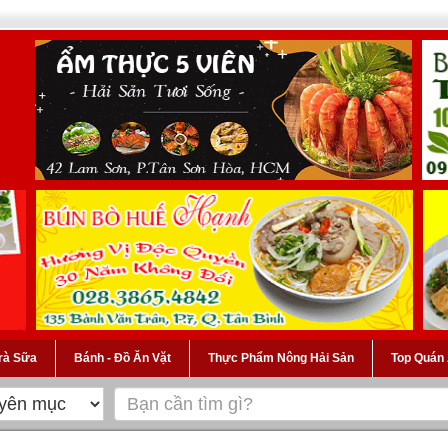
Trà Sữa
Bánh - Đồ Ăn Vặt
Thực Phẩm Nông Hải Sản
Top Quán 