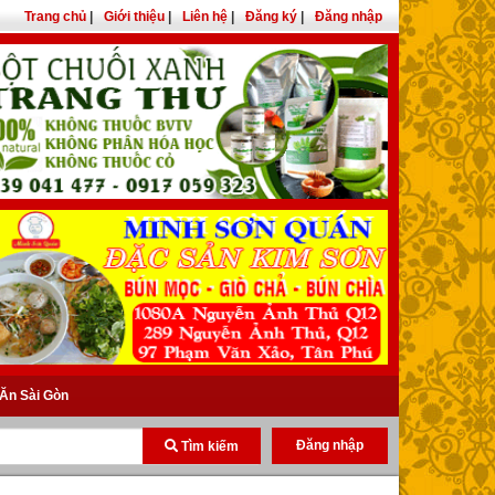
Trang chủ
|
Giới thiệu
|
Liên hệ
|
Đăng ký
|
Đăng nhập
Ăn Sài Gòn
Đăng nhập
Tìm kiếm