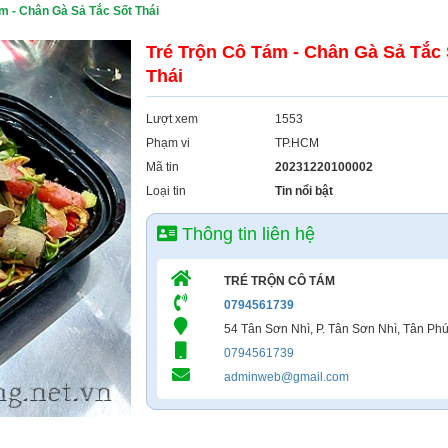
m - Chân Gà Sả Tắc Sốt Thái
Tré Trộn Cô Tám - Chân Gà Sả Tắc 
Thái
Lượt xem
1553
Phạm vi
TP.HCM
Mã tin
20231220100002
Loại tin
Tin nổi bật
Thông tin liên hệ
TRÉ TRỘN CÔ TÁM
0794561739
54 Tân Sơn Nhì, P. Tân Sơn Nhì, Tân Ph
0794561739
adminweb@gmail.com