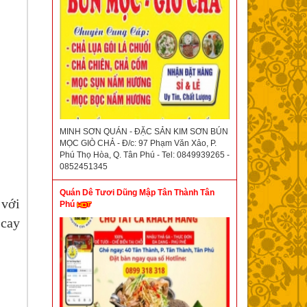
MINH SƠN QUÁN - ĐẶC SẢN KIM SƠN BÚN
MỌC GIÒ CHẢ - Đ/c: 97 Phạm Văn Xảo, P.
Phú Thọ Hòa, Q. Tân Phú - Tel: 0849939265 -
0852451345
Quán Dê Tươi Dũng Mập Tân Thành Tân
 với
Phú
 cay