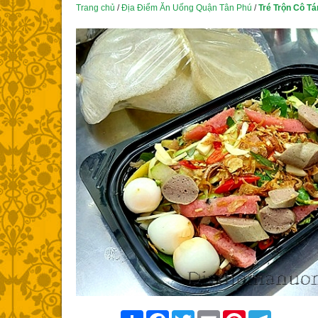
Trang chủ
/
Địa Điểm Ăn Uống Quận Tân Phú
/
Tré Trộn Cô Tá
Share
Facebook
Twitter
Email
Pinterest
Telegram