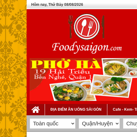
Hôm nay, Thứ Bảy 08/08/2026
ĐỊA ĐIỂM ĂN UỐNG SÀI GÒN
Cafe - Kem- 