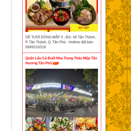
DÊ TƯƠI DŨNG MẬP 3 - Đ/c: 40 Tân Thành,
P. Tân Thành, Q. Tân Phú - Hotline đặt bàn:
0899318318
Quán Lẩu Cá Đuối Nha Trang Thảo Mập Tân
Hương Tân Phú