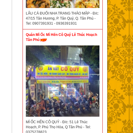
LẨU CÁ ĐUỐI NHA TRANG THẢO MẬP - Đ/c:
47/15 Tân Hương, P. Tân Quý, Q. Tân Phú -
Tel: 0907391931 - 0936391931
Quán Mì Ốc Mì Hến Cô Quý Lê Thúc Hoạch
Tân Phú
MÌ ỐC HẾN CÔ QUÝ - Đ/c: 51 Lê Thúc
Hoạch, P. Phú Thọ Hòa, Q Tân Phú - Tel:
0375278823