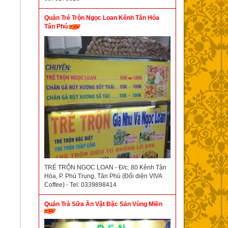
Quán Tré Trộn Ngọc Loan Kênh Tân Hóa
Tân Phú
TRÉ TRỘN NGỌC LOAN - Đ/c: 80 Kênh Tân
Hóa, P. Phú Trung, Tân Phú (Đối diện VIVA
Coffee) - Tel: 0339898414
Quán Trà Sữa Ăn Vặt Đặc Sản Vùng Miền