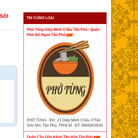
Sốt
TIN CÙNG LOẠI
Phở Tùng Diệp Minh Châu Tân Phú - Quán
Phở Bò Ngon Tân Phú
ú
PHỞ TÙNG - Đ/c: 23 Diệp Minh Châu, P.Tân
Sơn Nhì, Tân Phú, TPHCM - ĐT: 0946603630
Quán Cây Gòn Kênh Tân Hóa Tân Phú