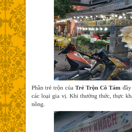
Phần tré trộn của
Tré Trộn Cô Tám
đầy 
các loại gia vị. Khi thưởng thức, thực 
nồng.