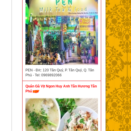
PEN - Đ/c: 120 Tân Quý, P. Tân Quý, Q. Tân
Phú - Tel: 0969892066
Quán Gà Vịt Ngon Huy Anh Tân Hương Tân
Phú