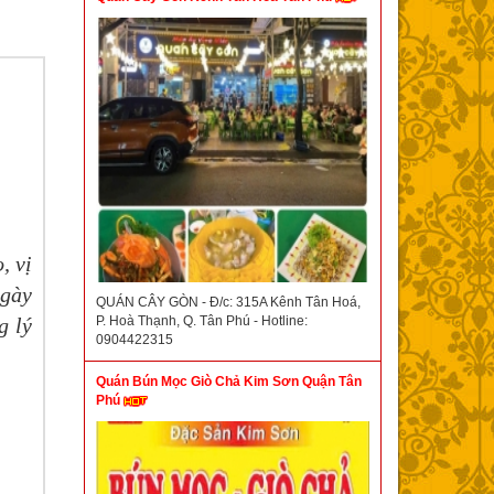
, vị
ngày
QUÁN CÂY GÒN - Đ/c: 315A Kênh Tân Hoá,
P. Hoà Thạnh, Q. Tân Phú - Hotline:
g lý
0904422315
Quán Bún Mọc Giò Chả Kim Sơn Quận Tân
Phú