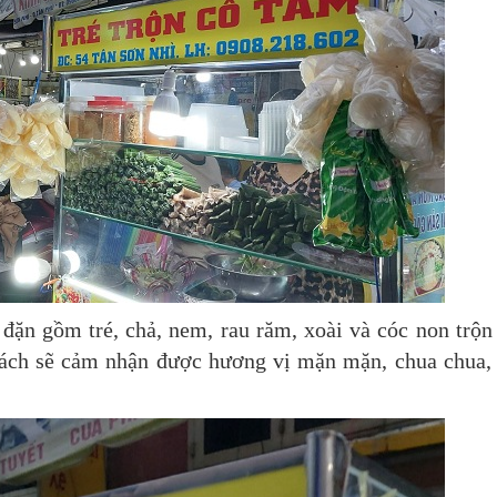
đặn gồm tré, chả, nem, rau răm, xoài và cóc non trộn
khách sẽ cảm nhận được hương vị mặn mặn, chua chua,