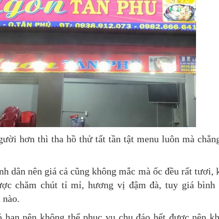
gười hơn thì tha hồ thử tất tần tật menu luôn mà chẳn
h dân nên giá cả cũng không mắc mà ốc đều rất tươi, 
ợc chăm chút tỉ mỉ, hương vị đậm đà, tuy giá bình
 nào.
có hạn nên không thể phục vụ chu đáo hết được nên k