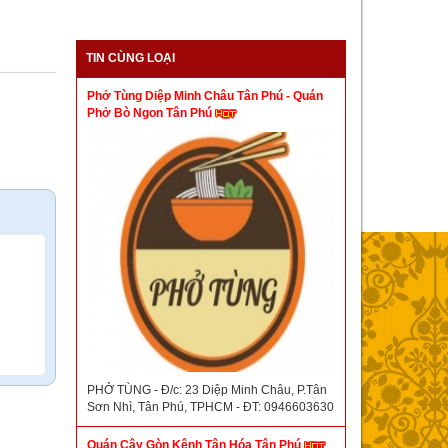
TIN CÙNG LOẠI
Phở Tùng Diệp Minh Châu Tân Phú - Quán
Phở Bò Ngon Tân Phú
PHỞ TÙNG - Đ/c: 23 Diệp Minh Châu, P.Tân
Sơn Nhì, Tân Phú, TPHCM - ĐT: 0946603630
Quán Cây Gòn Kênh Tân Hóa Tân Phú