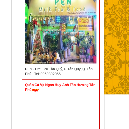
PEN - Đ/c: 120 Tân Quý, P. Tân Quý, Q. Tân
Phú - Tel: 0969892066
Quán Gà Vịt Ngon Huy Anh Tân Hương Tân
Phú