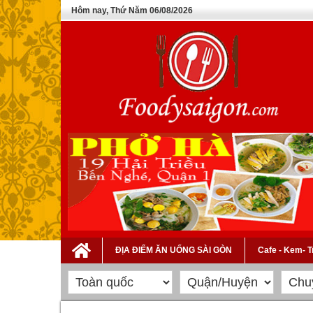
Hôm nay, Thứ Năm 06/08/2026
ĐỊA ĐIỂM ĂN UỐNG SÀI GÒN
Cafe - Kem- 