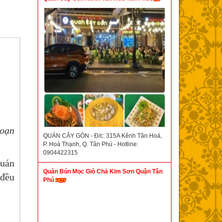
đoạn
QUÁN CÂY GÒN - Đ/c: 315A Kênh Tân Hoá,
P. Hoà Thạnh, Q. Tân Phú - Hotline:
0904422315
quán
Quán Bún Mọc Giò Chả Kim Sơn Quận Tân
 đều
Phú