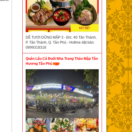
DÊ TƯƠI DŨNG MẬP 3 - Đ/c: 40 Tân Thành,
P. Tân Thành, Q. Tân Phú - Hotline đặt bàn:
0899318318
Quán Lẩu Cá Đuối Nha Trang Thảo Mập Tân
Hương Tân Phú