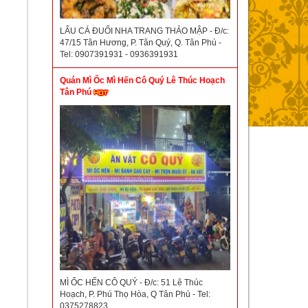
LẨU CÁ ĐUỐI NHA TRANG THẢO MẬP - Đ/c:
47/15 Tân Hương, P. Tân Quý, Q. Tân Phú -
Tel: 0907391931 - 0936391931
Quán Mì Ốc Mì Hến Cô Quý Lê Thúc Hoạch
Tân Phú
MÌ ỐC HẾN CÔ QUÝ - Đ/c: 51 Lê Thúc
Hoạch, P. Phú Thọ Hòa, Q Tân Phú - Tel:
0375278823