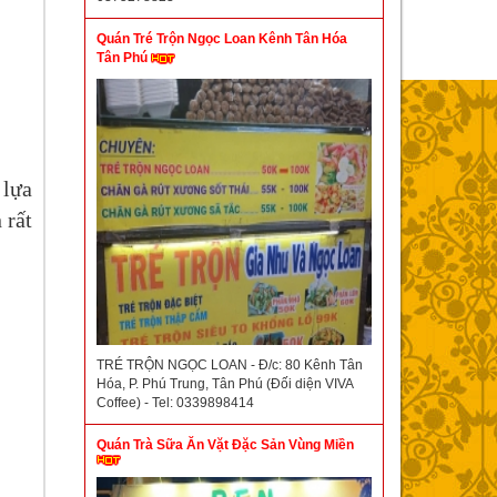
Quán Tré Trộn Ngọc Loan Kênh Tân Hóa
Tân Phú
 lựa
 rất
TRÉ TRỘN NGỌC LOAN - Đ/c: 80 Kênh Tân
Hóa, P. Phú Trung, Tân Phú (Đối diện VIVA
Coffee) - Tel: 0339898414
Quán Trà Sữa Ăn Vặt Đặc Sản Vùng Miền