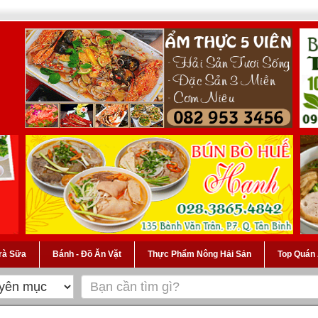
Trà Sữa
Bánh - Đồ Ăn Vặt
Thực Phẩm Nông Hải Sản
Top Quán 