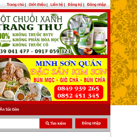
Trang chủ
|
Giới thiệu
|
Liên hệ
|
Đăng ký
|
Đăng nhập
Ăn Sài Gòn
Đăng nhập
Tìm kiếm