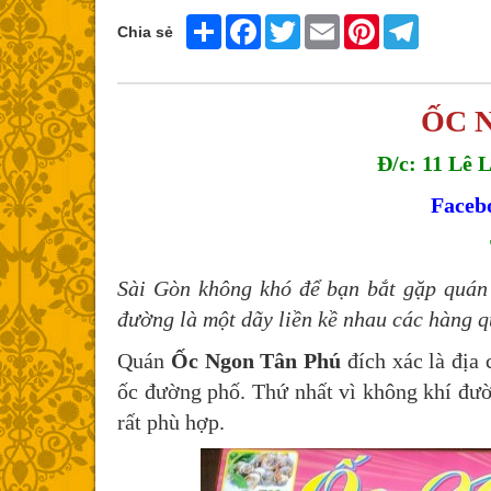
Share
Facebook
Twitter
Email
Pinterest
Telegram
Chia sẻ
ỐC 
Đ/c: 11 Lê 
Faceb
Sài Gòn không khó để bạn bắt gặp quán
đường là một dãy liền kề nhau các hàng q
Quán
Ốc Ngon Tân Phú
đích xác là địa
ốc đường phố. Thứ nhất vì không khí đườn
rất phù hợp.