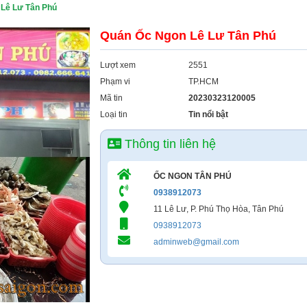
Lê Lư Tân Phú
Quán Ốc Ngon Lê Lư Tân Phú
Lượt xem
2551
Phạm vi
TP.HCM
Mã tin
20230323120005
Loại tin
Tin nổi bật
Thông tin liên hệ
ỐC NGON TÂN PHÚ
0938912073
11 Lê Lư, P. Phú Thọ Hòa, Tân Phú
0938912073
adminweb@gmail.com