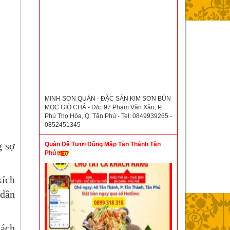
MINH SƠN QUÁN - ĐẶC SẢN KIM SƠN BÚN
MỌC GIÒ CHẢ - Đ/c: 97 Phạm Văn Xảo, P.
Phú Thọ Hòa, Q. Tân Phú - Tel: 0849939265 -
0852451345
g sợ
Quán Dê Tươi Dũng Mập Tân Thành Tân
Phú
kích
 dân
hách