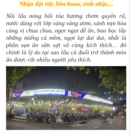
Nhận đặt tiệc liên hoan, sinh nhật,...
Nồi lẩu nóng hổi tỏa hương thơm quyến rũ,
nước dùng với lớp váng vàng ươm, sánh mịn hòa
cùng vị chua chua, ngọt ngọt dễ ăn, bao bọc lấy
những miếng cá mềm, ngọt lại dai dai, nhất là
phần sụn ăn sừn sựt vô cùng kích thích… đó
chính là lý do tại sao lẩu cá đuối trở thành món
ăn được rất nhiều người yêu thích.