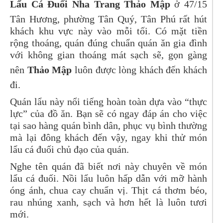
Lẩu Cá Đuối Nha Trang Thảo Mập
ở 47/15
Tân Hương, phường Tân Quý, Tân Phú rất hút
khách khu vực này vào mỗi tối. Có mặt tiền
rộng thoáng, quán đúng chuẩn quán ăn gia đình
với không gian thoáng mát sạch sẽ, gọn gàng
nên
Thảo Mập
luôn được lòng khách đến khách
đi.
Quán lẩu này nổi tiếng hoàn toàn dựa vào “thực
lực” của đồ ăn. Bạn sẽ có ngay đáp án cho việc
tại sao hàng quán bình dân, phục vụ bình thường
mà lại đông khách đến vậy, ngay khi thử món
lẩu cá đuối chủ đạo của quán.
Nghe tên quán đã biết nơi này chuyên về món
lẩu cá đuối. Nồi lẩu luôn hấp dẫn với mỡ hành
óng ánh, chua cay chuẩn vị. Thịt cá thơm béo,
rau nhúng xanh, sạch và hơn hết là luôn tươi
mới.