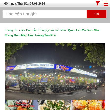
Hôm nay, Thứ Sáu 07/08/2026
Trang chủ
ĐỊA ĐIỂM ĂN UỐNG SÀI GÒN
Cafe - Kem- Trà Sữa
Trang chủ
/
Địa Điểm Ăn Uống Quận Tân Phú
/
Quán Lẩu Cá Đuối Nha
Trang Thảo Mập Tân Hương Tân Phú
Bánh - Đồ Ăn Vặt
Thực Phẩm Nông Hải Sản
Top Quán Ăn Sài Gòn