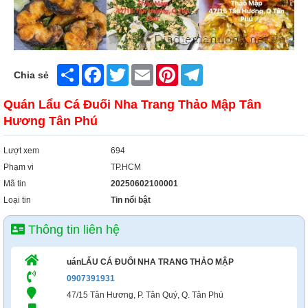
Share
Facebook
Twitter
Email
Pinterest
Telegram
Chia sẻ
Quán Lẩu Cá Đuối Nha Trang Thảo Mập Tân
Hương Tân Phú
Lượt xem
694
Phạm vi
TP.HCM
Mã tin
20250602100001
Loại tin
Tin nổi bật
Thông tin liên hệ
uánLẨU CÁ ĐUỐI NHA TRANG THẢO MẬP
0907391931
47/15 Tân Hương, P. Tân Quý, Q. Tân Phú