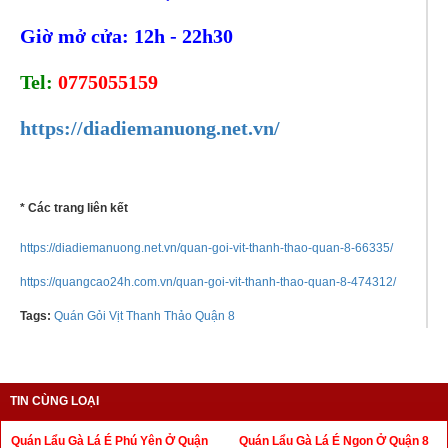
Giờ mở cửa: 12h - 22h30
Tel:
0775055159
https://diadiemanuong.net.vn/
* Các trang liên kết
https://diadiemanuong.net.vn/quan-goi-vit-thanh-thao-quan-8-66335/
https://quangcao24h.com.vn/quan-goi-vit-thanh-thao-quan-8-474312/
Tags:
Quán Gỏi Vịt Thanh Thảo Quận 8
TIN CÙNG LOẠI
Quán Lẩu Gà Lá É Phú Yên Ở Quận
Quán Lẩu Gà Lá É Ngon Ở Quận 8