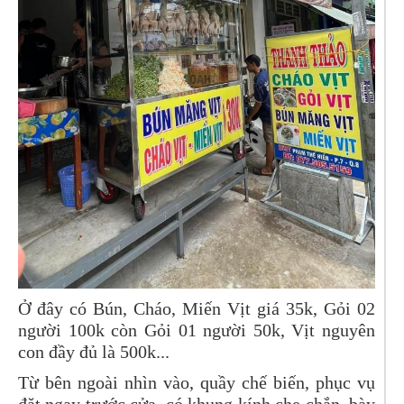
Ở đây có Bún, Cháo, Miến Vịt giá 35k, Gỏi 02
người 100k còn Gỏi 01 người 50k, Vịt nguyên
con đầy đủ là 500k...
Từ bên ngoài nhìn vào, quầy chế biến, phục vụ