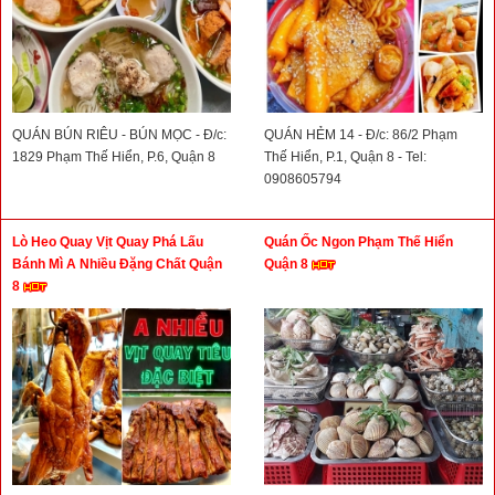
QUÁN BÚN RIÊU - BÚN MỌC - Đ/c:
QUÁN HẺM 14 - Đ/c: 86/2 Phạm
1829 Phạm Thế Hiển, P.6, Quận 8
Thế Hiển, P.1, Quận 8 - Tel:
0908605794
Lò Heo Quay Vịt Quay Phá Lấu
Quán Ốc Ngon Phạm Thế Hiển
Bánh Mì A Nhiều Đặng Chất Quận
Quận 8
8