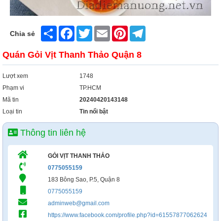
Share
Facebook
Twitter
Email
Pinterest
Telegram
Chia sẻ
Quán Gỏi Vịt Thanh Thảo Quận 8
Lượt xem
1748
Phạm vi
TP.HCM
Mã tin
20240420143148
Loại tin
Tin nổi bật
Thông tin liên hệ
GỎI VỊT THANH THẢO
0775055159
183 Bông Sao, P.5, Quận 8
0775055159
adminweb@gmail.com
https://www.facebook.com/profile.php?id=61557877062624