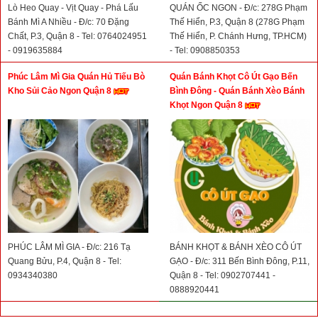
Lò Heo Quay - Vịt Quay - Phá Lấu
QUÁN ỐC NGON - Đ/c: 278G Phạm
Bánh Mì A Nhiều - Đ/c: 70 Đặng
Thế Hiển, P.3, Quận 8 (278G Phạm
Chất, P.3, Quận 8 - Tel: 0764024951
Thế Hiển, P. Chánh Hưng, TP.HCM)
- 0919635884
- Tel: 0908850353
Phúc Lâm Mì Gia Quán Hủ Tiếu Bò
Quán Bánh Khọt Cô Út Gạo Bến
Kho Sủi Cảo Ngon Quận 8
Bình Đông - Quán Bánh Xèo Bánh
Khọt Ngon Quận 8
PHÚC LÂM MÌ GIA - Đ/c: 216 Tạ
BÁNH KHỌT & BÁNH XÈO CÔ ÚT
Quang Bửu, P.4, Quận 8 - Tel:
GẠO - Đ/c: 311 Bến Bình Đông, P.11,
0934340380
Quận 8 - Tel: 0902707441 -
0888920441