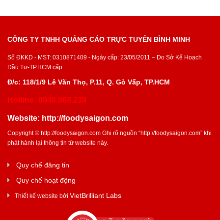
CÔNG TY TNHH QUẢNG CÁO TRỰC TUYẾN BÌNH MINH
Số ĐKKD - MST: 0310871409 - Ngày cấp: 23/05/2011 – Do Sở Kế Hoạch
Đầu Tư-TP.HCM cấp
Đ/c: 118/1/9 Lê Văn Thọ, P.11, Q. Gò Vấp, TP.HCM
Hotline: 0948.968.238
Website:
http://foodysaigon.com
Copyright ©
http://foodysaigon.com
Ghi rõ nguồn “
http://foodysaigon.com
” khi
phát hành lại thông tin từ website này.
Quy chế đăng tin
Quy chế hoạt động
VietBrilliant Labs
Thiết kế website bởi