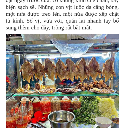
đặt ngay trước cửa, có khung kính che chắn, bày
biện sạch sẽ. Những con vịt luộc da căng bóng,
một nửa được treo lên, một nửa được xếp chật
tủ kính. Số vịt vừa vơi, quán lại nhanh tay bổ
sung thêm cho đầy, trông rất bắt mắt.