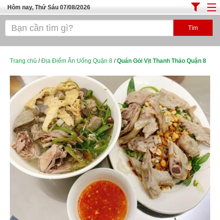
Hôm nay, Thứ Sáu 07/08/2026
Trang chủ
ĐỊA ĐIỂM ĂN UỐNG SÀI GÒN
Cafe - Kem- Trà Sữa
Trang chủ
/
Địa Điểm Ăn Uống Quận 8
/
Quán Gỏi Vịt Thanh Thảo Quận 8
Bánh - Đồ Ăn Vặt
Thực Phẩm Nông Hải Sản
Top Quán Ăn Sài Gòn