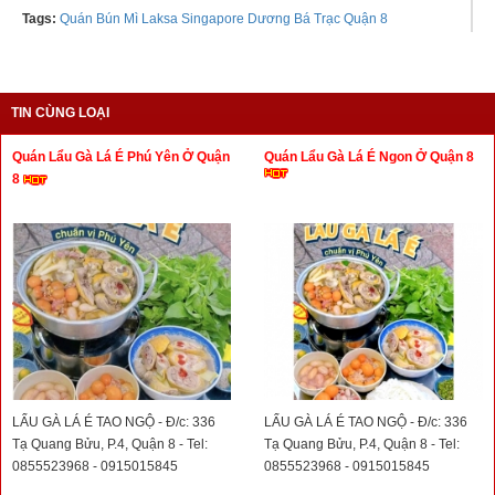
Tags:
Quán Bún Mì Laksa Singapore Dương Bá Trạc Quận 8
TIN CÙNG LOẠI
Quán Lẩu Gà Lá É Phú Yên Ở Quận
Quán Lẩu Gà Lá É Ngon Ở Quận 8
8
LẨU GÀ LÁ É TAO NGỘ - Đ/c: 336
LẨU GÀ LÁ É TAO NGỘ - Đ/c: 336
Tạ Quang Bửu, P.4, Quận 8 - Tel:
Tạ Quang Bửu, P.4, Quận 8 - Tel:
0855523968 - 0915015845
0855523968 - 0915015845