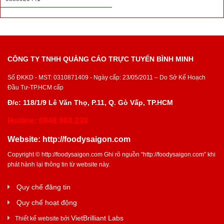
CÔNG TY TNHH QUẢNG CÁO TRỰC TUYẾN BÌNH MINH
Số ĐKKD - MST: 0310871409 - Ngày cấp: 23/05/2011 – Do Sở Kế Hoạch
Đầu Tư-TP.HCM cấp
Đ/c: 118/1/9 Lê Văn Thọ, P.11, Q. Gò Vấp, TP.HCM
Hotline: 0948.968.238
Website:
http://foodysaigon.com
Copyright ©
http://foodysaigon.com
Ghi rõ nguồn “
http://foodysaigon.com
” khi
phát hành lại thông tin từ website này.
Quy chế đăng tin
Quy chế hoạt động
VietBrilliant Labs
Thiết kế website bởi