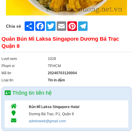
Share
Facebook
Twitter
Email
Pinterest
Telegram
Chia sẻ
Quán Bún Mì Laksa Singapore Dương Bá Trạc
Quận 8
Lượt xem
1028
Phạm vi
TP.HCM
Mã tin
20240703120004
Loại tin
Tin in đậm
Thông tin liên hệ
Bún Mì Laksa Singapore Halal
Dương Bá Trạc, P.1, Quận 8
adminweb@gmail.com