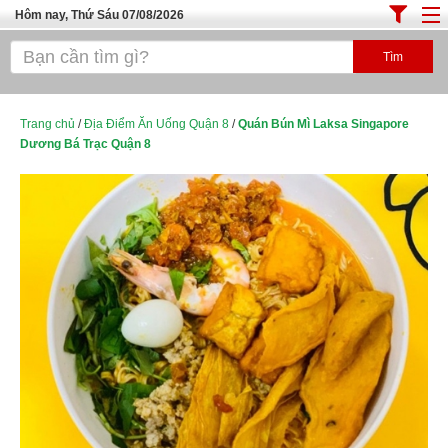
Hôm nay, Thứ Sáu 07/08/2026
Trang chủ
ĐỊA ĐIỂM ĂN UỐNG SÀI GÒN
Cafe - Kem- Trà Sữa
Trang chủ
/
Địa Điểm Ăn Uống Quận 8
/
Quán Bún Mì Laksa Singapore
Dương Bá Trạc Quận 8
Bánh - Đồ Ăn Vặt
Thực Phẩm Nông Hải Sản
Top Quán Ăn Sài Gòn