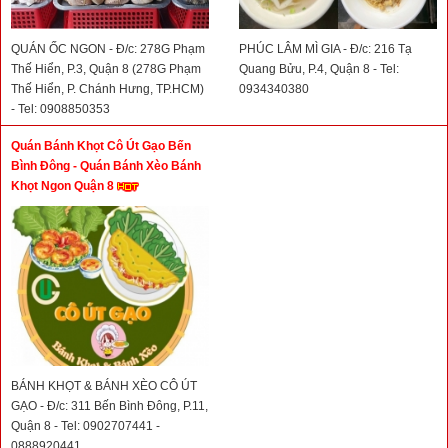
QUÁN ỐC NGON - Đ/c: 278G Phạm
PHÚC LÂM MÌ GIA - Đ/c: 216 Tạ
Thế Hiển, P.3, Quận 8 (278G Phạm
Quang Bửu, P.4, Quận 8 - Tel:
Thế Hiển, P. Chánh Hưng, TP.HCM)
0934340380
- Tel: 0908850353
Quán Bánh Khọt Cô Út Gạo Bến
Bình Đông - Quán Bánh Xèo Bánh
Khọt Ngon Quận 8
BÁNH KHỌT & BÁNH XÈO CÔ ÚT
GẠO - Đ/c: 311 Bến Bình Đông, P.11,
Quận 8 - Tel: 0902707441 -
0888920441