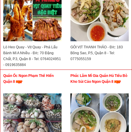
Lò Heo Quay - Vịt Quay - Phá Lấu
GỎI VỊT THANH THẢO - Đ/c: 183
Bánh Mì A Nhiều - Đ/c: 70 Đặng
Bông Sao, P.5, Quận 8 - Tel:
Chất, P.3, Quận 8 - Tel: 0764024951
0775055159
- 0919635884
Quán Ốc Ngon Phạm Thế Hiển
Phúc Lâm Mì Gia Quán Hủ Tiếu Bò
Quận 8
Kho Sủi Cảo Ngon Quận 8