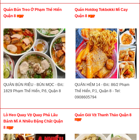
Quán Bún Treo Ở Phạm Thế Hiển
Quán Hotdog Tokbokki Mì Cay
Quận 8
Quận 8
QUÁN BÚN RIÊU - BÚN MỌC - Đ/c:
QUÁN HẺM 14 - Đ/c: 86/2 Phạm
1829 Phạm Thế Hiển, P.6, Quận 8
Thế Hiển, P.1, Quận 8 - Tel:
0908605794
Lò Heo Quay Vịt Quay Phá Lấu
Quán Gỏi Vịt Thanh Thảo Quận 8
Bánh Mì A Nhiều Đặng Chất Quận
8