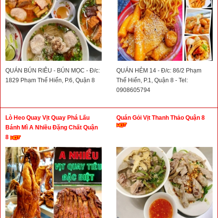
QUÁN BÚN RIÊU - BÚN MỌC - Đ/c:
QUÁN HẺM 14 - Đ/c: 86/2 Phạm
1829 Phạm Thế Hiển, P.6, Quận 8
Thế Hiển, P.1, Quận 8 - Tel:
0908605794
Lò Heo Quay Vịt Quay Phá Lấu
Quán Gỏi Vịt Thanh Thảo Quận 8
Bánh Mì A Nhiều Đặng Chất Quận
8