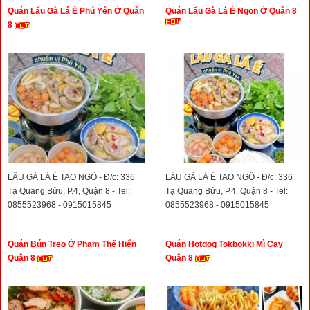
Quán Lẩu Gà Lá É Phú Yên Ở Quận
Quán Lẩu Gà Lá É Ngon Ở Quận 8
8
LẨU GÀ LÁ É TAO NGỘ - Đ/c: 336
LẨU GÀ LÁ É TAO NGỘ - Đ/c: 336
Tạ Quang Bửu, P.4, Quận 8 - Tel:
Tạ Quang Bửu, P.4, Quận 8 - Tel:
0855523968 - 0915015845
0855523968 - 0915015845
Quán Bún Treo Ở Phạm Thế Hiển
Quán Hotdog Tokbokki Mì Cay
Quận 8
Quận 8