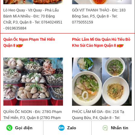
Lò Heo Quay - Vịt Quay - Phá Lấu
GỎI VỊT THANH THẢO - Đ/c: 183
Bánh Mì A Nhiều - Đ/c: 70 Đặng
Bông Sao, P.5, Quận 8 - Tel:
Chất, P.3, Quận 8 - Tel: 0764024951
0775055159
- 0919635884
Quán Ốc Ngon Phạm Thế Hiển
Phúc Lâm Mì Gia Quán Hủ Tiếu Bò
Quận 8
Kho Sủi Cảo Ngon Quận 8
QUÁN ỐC NGON - Đ/c: 278G Phạm
PHÚC LÂM MÌ GIA - Đ/c: 216 Tạ
Thế Hiển, P.3, Quận 8 (278G Phạm
Quang Bửu, P.4, Quận 8 - Tel:
Thế Hiển, P. Chánh Hưng, TP.HCM)
0934340380
Gọi điện
Zalo
Nhắn tin
- Tel: 0908850353