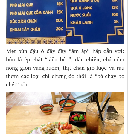
Mẹt bún đậu ở đây đầy “ăm ắp” hấp dẫn với:
bún lá ép chặt “siêu béo”, đậu chiên, chả cốm
nóng giòn vàng ruộm, thịt chân giò luộc và rau
thơm các loại chỉ chừng đó thôi là “bá cháy bọ
chét” rồi.