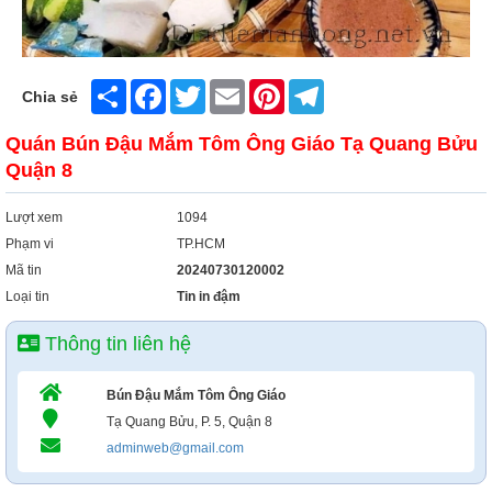
Share
Facebook
Twitter
Email
Pinterest
Telegram
Chia sẻ
Quán Bún Đậu Mắm Tôm Ông Giáo Tạ Quang Bửu
Quận 8
Lượt xem
1094
Phạm vi
TP.HCM
Mã tin
20240730120002
Loại tin
Tin in đậm
Thông tin liên hệ
Bún Đậu Mắm Tôm Ông Giáo
Tạ Quang Bửu, P. 5, Quận 8
adminweb@gmail.com