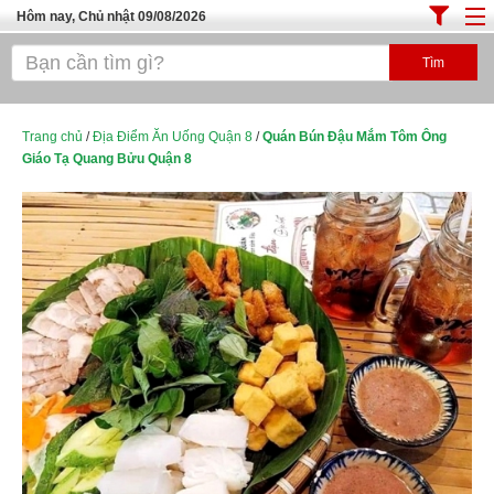
Hôm nay, Chủ nhật 09/08/2026
Trang chủ
ĐỊA ĐIỂM ĂN UỐNG SÀI GÒN
Cafe - Kem- Trà Sữa
Trang chủ
/
Địa Điểm Ăn Uống Quận 8
/
Quán Bún Đậu Mắm Tôm Ông
Giáo Tạ Quang Bửu Quận 8
Bánh - Đồ Ăn Vặt
Thực Phẩm Nông Hải Sản
Top Quán Ăn Sài Gòn