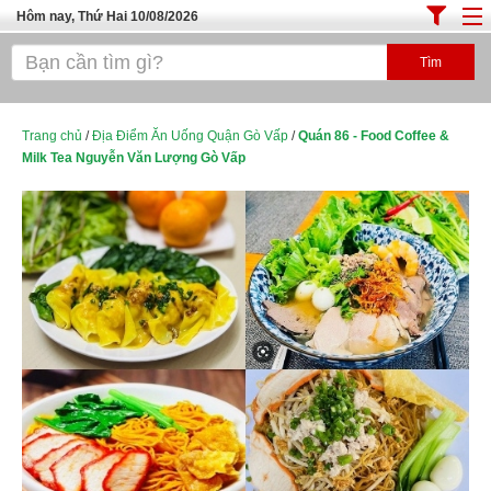
Hôm nay, Thứ Hai 10/08/2026
Trang chủ
ĐỊA ĐIỂM ĂN UỐNG SÀI GÒN
Cafe - Kem- Trà Sữa
Trang chủ
/
Địa Điểm Ăn Uống Quận Gò Vấp
/
Quán 86 - Food Coffee &
Milk Tea Nguyễn Văn Lượng Gò Vấp
Bánh - Đồ Ăn Vặt
Thực Phẩm Nông Hải Sản
Top Quán Ăn Sài Gòn