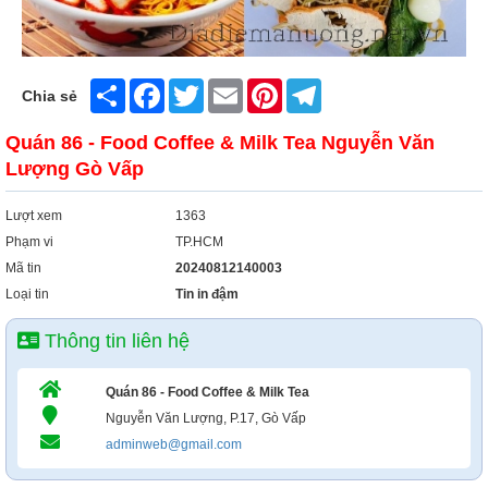
Share
Facebook
Twitter
Email
Pinterest
Telegram
Chia sẻ
Quán 86 - Food Coffee & Milk Tea Nguyễn Văn
Lượng Gò Vấp
Lượt xem
1363
Phạm vi
TP.HCM
Mã tin
20240812140003
Loại tin
Tin in đậm
Thông tin liên hệ
Quán 86 - Food Coffee & Milk Tea
Nguyễn Văn Lượng, P.17, Gò Vấp
adminweb@gmail.com