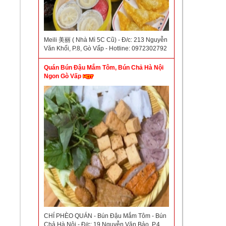
Meili 美丽 ( Nhà Mì 5C Cũ) - Đ/c: 213 Nguyễn
Văn Khối, P.8, Gò Vấp - Hotline: 0972302792
Quán Bún Đậu Mắm Tôm, Bún Chả Hà Nội
Ngon Gò Vấp
CHÍ PHÈO QUÁN - Bún Đậu Mắm Tôm - Bún
Chả Hà Nội - Đ/c: 19 Nguyễn Văn Bảo, P.4,