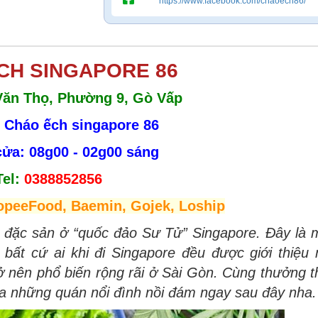
https://www.facebook.com/chaoech86/
CH SINGAPORE 86
 Văn Thọ, Phường 9, Gò Vấp
 Cháo ếch singapore 86
ửa: 08g00 - 02g00 sáng
Tel:
0388852856
opeeFood, Baemin, Gojek, Loship
 đặc sản ở “quốc đảo Sư Tử” Singapore. Đây là 
ất cứ ai khi đi Singapore đều được giới thiệu 
ở nên phổ biến rộng rãi ở Sài Gòn. Cùng thưởng 
a những quán nổi đình nồi đám ngay sau đây nha.