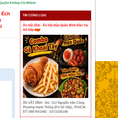
 Quyền Không Chi Nhánh
 Ếch
TIN CÙNG LOẠI
h
Ăn Vặt Zính - Ăn Vặt Hàn Quốc Bình Dân Tại
i
Gò Vấp
ĂN VẶT ZÍNH - Đ/c: 312 Nguyễn Văn Công,
Phường Hạnh Thông (P.3 Gò Vấp), TP.HCM -
ĐT: 0987641992 - 0373106196