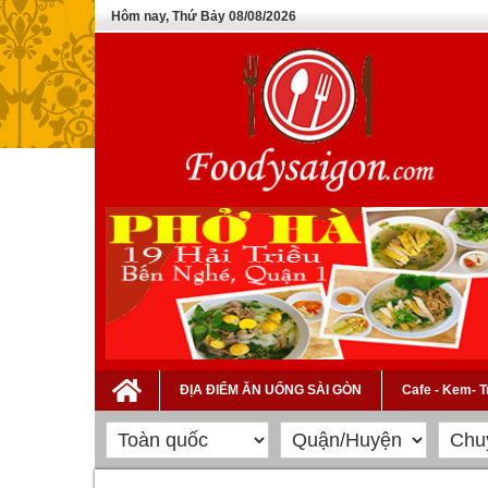
Hôm nay, Thứ Bảy 08/08/2026
ĐỊA ĐIỂM ĂN UỐNG SÀI GÒN
Cafe - Kem- 