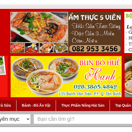
Trà Sữa
Bánh - Đồ Ăn Vặt
Thực Phẩm Nông Hải Sản
Top Quán 