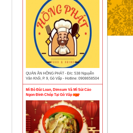
QUÁN ĂN HỒNG PHÁT - Đ/c: 538 Nguyễn
Văn Khối, P. 9, Gò Vấp - Hotline: 0908658504
Mì Bò Đài Loan, Dimsum Và Mì Sủi Cảo
Ngon Đỉnh Chóp Tại Gò Vấp