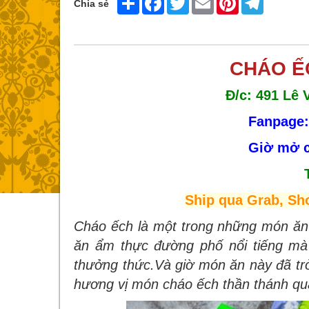
Chia sẻ
CHÁO Ế
Đ/c: 491 Lê
Fanpage:
Giờ mở c
Ship qua Grab, Sh
Cháo ếch là một trong những món ăn
ăn ẩm thực đường phố nổi tiếng mà b
thưởng thức.Và giờ món ăn này đã tr
hương vị món cháo ếch thần thánh qu