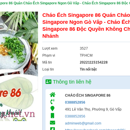
pore 86 Quán Cháo Ếch Singapore Ngon Gò Vấp - Cháo Ếch Singapore 86 Độc
Cháo Ếch Singapore 86 Quán Cháo
Singapore Ngon Gò Vấp - Cháo Ếc
Singapore 86 Độc Quyền Không Ch
Nhánh
Lượt xem
3527
Phạm vi
TP.HCM
Mã tin
20221115154228
Loại tin
Tin nổi bật
Thông tin liên hệ
CHÁO ẾCH SINGAPORE 86
0388852856
491 Lê Văn Thọ, Phường 9, Gò Vấp
0388852856
adminweb@gmail.com