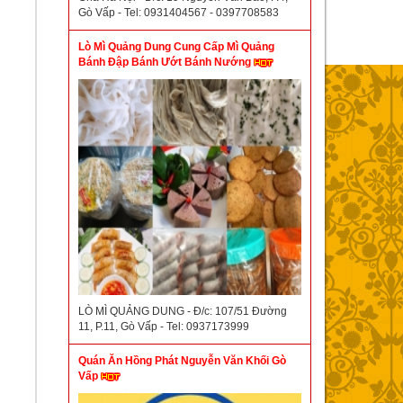
Gò Vấp - Tel: 0931404567 - 0397708583
Lò Mì Quảng Dung Cung Cấp Mì Quảng
Bánh Đập Bánh Ướt Bánh Nướng
LÒ MÌ QUẢNG DUNG - Đ/c: 107/51 Đường
11, P.11, Gò Vấp - Tel: 0937173999
Quán Ăn Hồng Phát Nguyễn Văn Khối Gò
Vấp