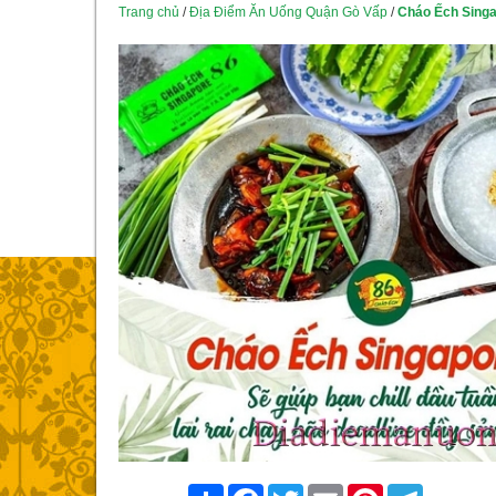
Trang chủ
/
Địa Điểm Ăn Uống Quận Gò Vấp
/
Cháo Ếch Singa
Share
Facebook
Twitter
Email
Pinterest
Telegram