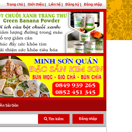
Trang chủ
|
Giới thiệu
|
Liên hệ
|
Đăng ký
|
Đăng nhập
Ăn Sài Gòn
Đăng nhập
Tìm kiếm