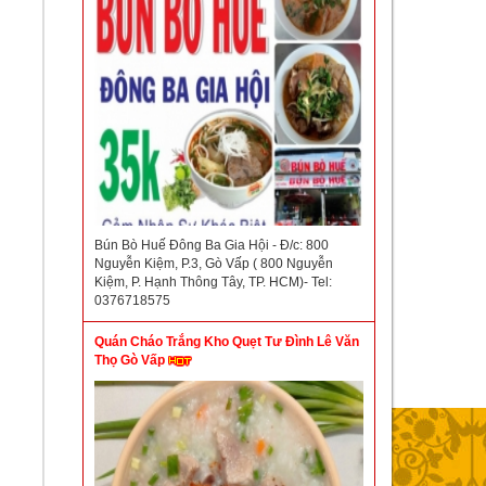
Bún Bò Huế Đông Ba Gia Hội - Đ/c: 800
Nguyễn Kiệm, P.3, Gò Vấp ( 800 Nguyễn
Kiệm, P. Hạnh Thông Tây, TP. HCM)- Tel:
0376718575
Quán Cháo Trắng Kho Quẹt Tư Đình Lê Văn
Thọ Gò Vấp