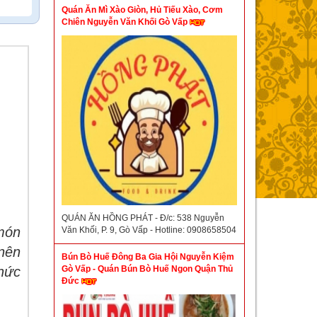
Quán Ăn Mì Xào Giòn, Hủ Tiếu Xào, Cơm
Chiên Nguyễn Văn Khối Gò Vấp
QUÁN ĂN HỒNG PHÁT - Đ/c: 538 Nguyễn
món
Văn Khối, P. 9, Gò Vấp - Hotline: 0908658504
nên
Bún Bò Huế Đông Ba Gia Hội Nguyễn Kiệm
thức
Gò Vấp - Quán Bún Bò Huế Ngon Quận Thủ
Đức