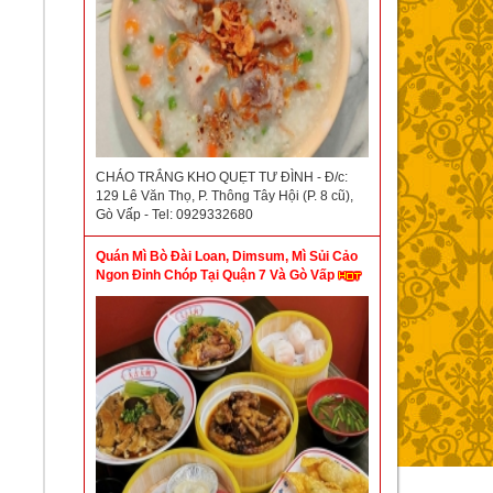
CHÁO TRẮNG KHO QUẸT TƯ ĐÌNH - Đ/c:
129 Lê Văn Thọ, P. Thông Tây Hội (P. 8 cũ),
Gò Vấp - Tel: 0929332680
Quán Mì Bò Đài Loan, Dimsum, Mì Sủi Cảo
Ngon Đỉnh Chóp Tại Quận 7 Và Gò Vấp