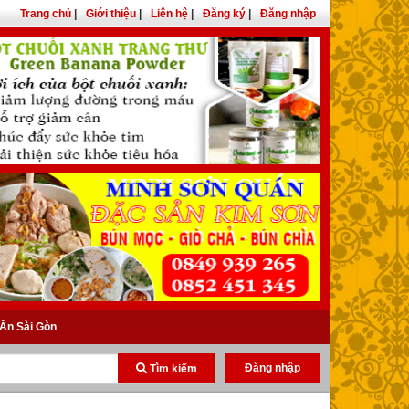
Trang chủ
|
Giới thiệu
|
Liên hệ
|
Đăng ký
|
Đăng nhập
Ăn Sài Gòn
Đăng nhập
Tìm kiếm