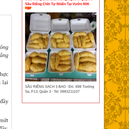
Sầu Riêng Chín Tự Nhiên Tại Vườn 90K
hông
hẳng
thực
 lại
SẦU RIÊNG SẠCH 3 BAO - Đ/c: 898 Trường
Sa, P.13, Quận 3 - Tel: 0983211107
 đầy
 mứt
đây.