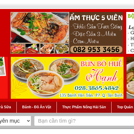
Trà Sữa
Bánh - Đồ Ăn Vặt
Thực Phẩm Nông Hải Sản
Top Quán 