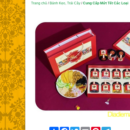
Trang chủ
/
Bánh Kẹo, Trái Cây
/
Cung Cấp Mứt Tết Các Loại
Share
Facebook
Twitter
Email
Pinterest
Telegram