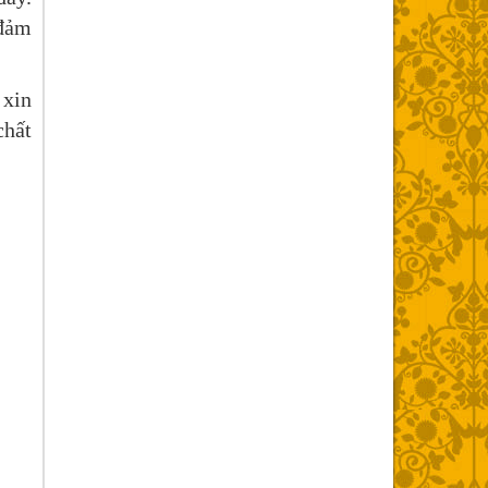
 đảm
xin
chất