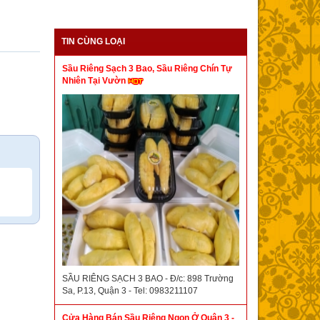
TIN CÙNG LOẠI
Sầu Riêng Sạch 3 Bao, Sầu Riêng Chín Tự
Nhiên Tại Vườn
SẦU RIÊNG SẠCH 3 BAO - Đ/c: 898 Trường
Sa, P.13, Quận 3 - Tel: 0983211107
Cửa Hàng Bán Sầu Riêng Ngon Ở Quận 3 -