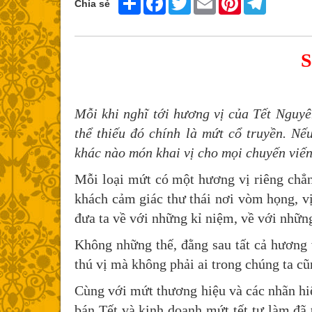
Chia sẻ
Mỗi khi nghĩ tới hương vị của Tết Nguyê
thể thiếu đó chính là mứt cổ truyền. N
khác nào món khai vị cho mọi chuyến viến
Mỗi loại mứt có một hương vị riêng chẳ
khách cảm giác thư thái nơi vòm họng, vị
đưa ta về với những kỉ niệm, về với nhữn
Không những thế, đằng sau tất cả hương
thú vị mà không phải ai trong chúng ta cũ
Cùng với mứt thương hiệu và các nhãn hiệ
bán Tết và kinh doanh mứt tết tự làm đã 