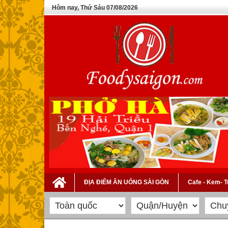
Hôm nay, Thứ Sáu 07/08/2026
ĐỊA ĐIỂM ĂN UỐNG SÀI GÒN
Cafe - Kem- 