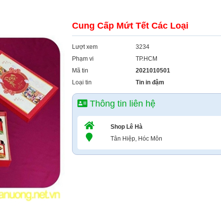
Cung Cấp Mứt Tết Các Loại
Lượt xem
3234
Phạm vi
TP.HCM
Mã tin
2021010501
Loại tin
Tin in đậm
Thông tin liên hệ
Shop Lê Hà
Tân Hiệp, Hóc Môn