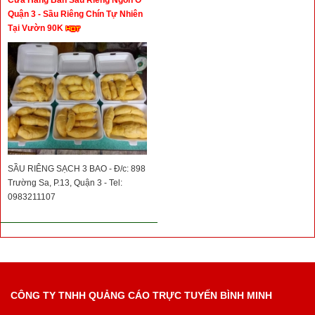
Cửa Hàng Bán Sầu Riêng Ngon Ở
Quận 3 - Sầu Riêng Chín Tự Nhiên
Tại Vườn 90K
SẦU RIÊNG SẠCH 3 BAO - Đ/c: 898
Trường Sa, P.13, Quận 3 - Tel:
0983211107
CÔNG TY TNHH QUẢNG CÁO TRỰC TUYẾN BÌNH MINH