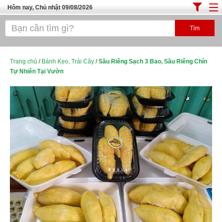
Hôm nay, Chủ nhật 09/08/2026
Trang chủ
ĐỊA ĐIỂM ĂN UỐNG SÀI GÒN
Cafe - Kem- Trà Sữa
Trang chủ
/
Bánh Kẹo, Trái Cây
/
Sầu Riêng Sạch 3 Bao, Sầu Riêng Chín
Tự Nhiên Tại Vườn
Bánh - Đồ Ăn Vặt
Thực Phẩm Nông Hải Sản
Top Quán Ăn Sài Gòn