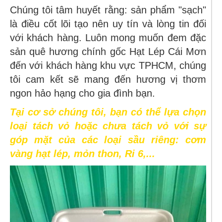
Chúng tôi tâm huyết rằng: sản phẩm "sạch"
là điều cốt lõi tạo nên uy tín và lòng tin đối
với khách hàng. Luôn mong muốn đem đặc
sản quê hương chính gốc Hạt Lép Cái Mơn
đến với khách hàng khu vực TPHCM, chúng
tôi cam kết sẽ mang đến hương vị thơm
ngon hảo hạng cho gia đình bạn.
Tại cơ sở chúng tôi, bạn có thể lựa chọn
loại tách vỏ hoặc chưa tách vỏ với sự
góp mặt của các loại sầu riêng: cơm
vàng hạt lép, mỏn thon, Ri 6,...