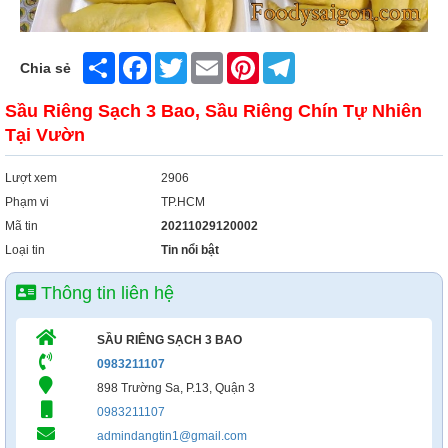
Share
Facebook
Twitter
Email
Pinterest
Telegram
Chia sẻ
Sầu Riêng Sạch 3 Bao, Sầu Riêng Chín Tự Nhiên
Tại Vườn
Lượt xem
2906
Phạm vi
TP.HCM
Mã tin
20211029120002
Loại tin
Tin nổi bật
Thông tin liên hệ
SẦU RIÊNG SẠCH 3 BAO
0983211107
898 Trường Sa, P.13, Quận 3
0983211107
admindangtin1@gmail.com