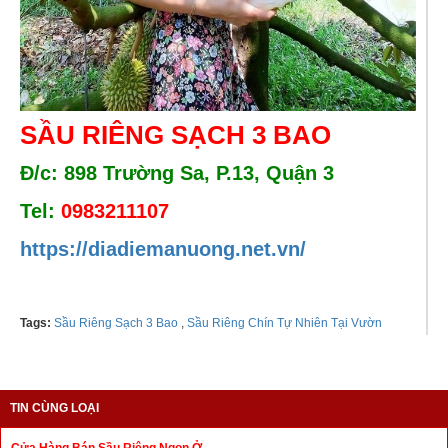
SẦU RIÊNG SẠCH 3 BAO
Đ/c: 898 Trường Sa, P.13, Quận 3
Tel:
0983211107
https://diadiemanuong.net.vn/
Tags:
Sầu Riêng Sạch 3 Bao
,
Sầu Riêng Chín Tự Nhiên Tại Vườn
TIN CÙNG LOẠI