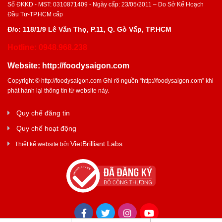
Số ĐKKD - MST: 0310871409 - Ngày cấp: 23/05/2011 – Do Sở Kế Hoạch
Đầu Tư-TP.HCM cấp
Đ/c: 118/1/9 Lê Văn Thọ, P.11, Q. Gò Vấp, TP.HCM
Hotline: 0948.968.238
Website:
http://foodysaigon.com
Copyright ©
http://foodysaigon.com
Ghi rõ nguồn “
http://foodysaigon.com
” khi
phát hành lại thông tin từ website này.
Quy chế đăng tin
Quy chế hoạt động
VietBrilliant Labs
Thiết kế website bởi