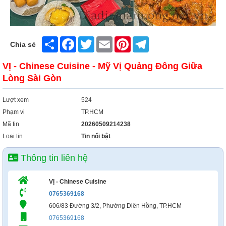
Share
Facebook
Twitter
Email
Pinterest
Telegram
Chia sẻ
VỊ - Chinese Cuisine - Mỹ Vị Quảng Đông Giữa
Lòng Sài Gòn
Lượt xem
524
Phạm vi
TP.HCM
Mã tin
20260509214238
Loại tin
Tin nổi bật
Thông tin liên hệ
VỊ - Chinese Cuisine
0765369168
606/83 Đường 3/2, Phường Diên Hồng, TP.HCM
0765369168