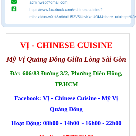
adminweb@gmail.com
https://www.facebook.com/vichinesecuisine?
mibextid=wwXIfr&rdid=iU53V5lUtvKxdUOM&share_url=http
VỊ - CHINESE CUISINE
Mỹ Vị Quảng Đông Giữa Lòng Sài Gòn
Đ/c: 606/83 Đường 3/2, Phường Diên Hồng,
TP.HCM
Facebook: VỊ - Chinese Cuisine - Mỹ Vị
Quảng Đông
Hoạt Động: 08h00 - 14h00 ~ 16h00 - 22h00