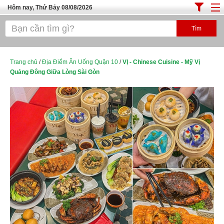
Hôm nay, Thứ Bảy 08/08/2026
Trang chủ
ĐỊA ĐIỂM ĂN UỐNG SÀI GÒN
Cafe - Kem- Trà Sữa
Trang chủ
/
Địa Điểm Ăn Uống Quận 10
/
VỊ - Chinese Cuisine - Mỹ Vị
Quảng Đông Giữa Lòng Sài Gòn
Bánh - Đồ Ăn Vặt
Thực Phẩm Nông Hải Sản
Top Quán Ăn Sài Gòn