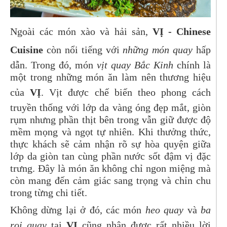
Ngoài các món xào và hải sản,
VỊ - Chinese
Cuisine
còn nổi tiếng với
những món quay
hấp
dẫn. Trong đó, món
vịt quay Bắc Kinh
chính là
một trong những món ăn làm nên thương hiệu
của
VỊ
. Vịt được chế biến theo phong cách
truyền thống với lớp da vàng óng đẹp mắt, giòn
rụm nhưng phần thịt bên trong vẫn giữ được độ
mềm mọng và ngọt tự nhiên. Khi thưởng thức,
thực khách sẽ cảm nhận rõ sự hòa quyện giữa
lớp da giòn tan cùng phần nước sốt đậm vị đặc
trưng. Đây là món ăn không chỉ ngon miệng mà
còn mang đến cảm giác sang trọng và chỉn chu
trong từng chi tiết.
Không dừng lại ở đó, các món
heo quay
và
ba
rọi quay
tại
VỊ
cũng nhận được rất nhiều lời