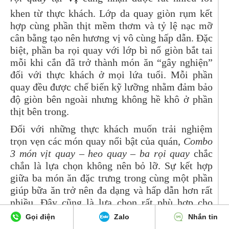
khen từ thực khách. Lớp da quay giòn rụm kết
hợp cùng phần thịt mềm thơm và tỷ lệ nạc mỡ
cân bằng tạo nên hương vị vô cùng hấp dẫn. Đặc
biệt, phần ba rọi quay với lớp bì nổ giòn bắt tai
mỗi khi cắn đã trở thành món ăn “gây nghiện”
đối với thực khách ở mọi lứa tuổi. Mỗi phần
quay đều được chế biến kỹ lưỡng nhằm đảm bảo
độ giòn bên ngoài nhưng không hề khô ở phần
thịt bên trong.
Đối với những thực khách muốn trải nghiệm
trọn vẹn các món quay nổi bật của quán,
Combo
3 món vịt quay – heo quay – ba rọi quay
chắc
chắn là lựa chọn không nên bỏ lỡ. Sự kết hợp
giữa ba món ăn đặc trưng trong cùng một phần
giúp bữa ăn trở nên đa dạng và hấp dẫn hơn rất
nhiều. Đây cũng là lựa chọn rất phù hợp cho
những buổi họp mặt gia đình hoặc nhóm bạn
Gọi điện
Zalo
Nhắn tin
đông người muốn cùng nhau thưởng thức nhiều