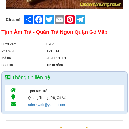
Share
Facebook
Twitter
Email
Pinterest
Telegram
Chia sẻ
Tịnh Âm Trà - Quán Trà Ngon Quận Gò Vấp
Lượt xem
8704
Phạm vi
TP.HCM
Mã tin
2020051301
Loại tin
Tin in đậm
Thông tin liên hệ
Tịnh Âm Trà
Quang Trung, P.8, Gò Vấp
adminweb@yahoo.com