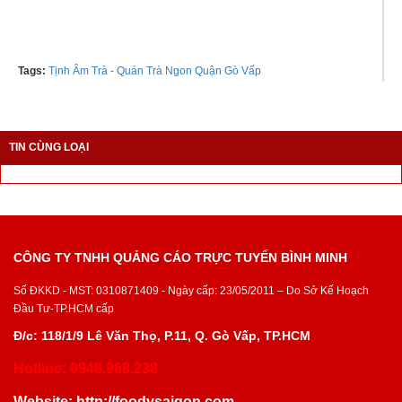
Tel: 0382256558
Tags:
Tịnh Âm Trà - Quán Trà Ngon Quận Gò Vấp
TIN CÙNG LOẠI
CÔNG TY TNHH QUẢNG CÁO TRỰC TUYẾN BÌNH MINH
Số ĐKKD - MST: 0310871409 - Ngày cấp: 23/05/2011 – Do Sở Kế Hoạch
Đầu Tư-TP.HCM cấp
Đ/c: 118/1/9 Lê Văn Thọ, P.11, Q. Gò Vấp, TP.HCM
Hotline: 0948.968.238
Website:
http://foodysaigon.com