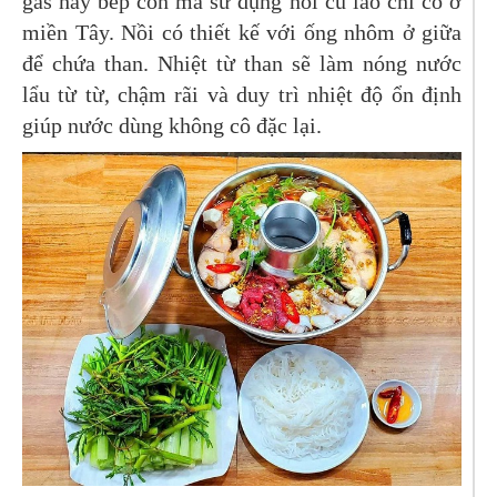
gas hay bếp cồn mà sử dụng nồi cù lao chỉ có ở
miền Tây. Nồi có thiết kế với ống nhôm ở giữa
để chứa than. Nhiệt từ than sẽ làm nóng nước
lẩu từ từ, chậm rãi và duy trì nhiệt độ ổn định
giúp nước dùng không cô đặc lại.