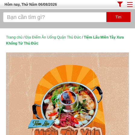
Hôm nay, Thứ Năm 06/08/2026
Trang chủ
ĐỊA ĐIỂM ĂN UỐNG SÀI GÒN
Cafe - Kem- Trà Sữa
Trang chủ
/
Địa Điểm Ăn Uống Quận Thủ Đức
/
Tiệm Lẩu Miền Tây Xưa
Khổng Tử Thủ Đức
Bánh - Đồ Ăn Vặt
Thực Phẩm Nông Hải Sản
Top Quán Ăn Sài Gòn