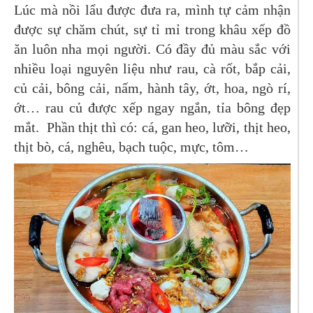
Lúc mà nồi lẩu được đưa ra, mình tự cảm nhận
được sự chăm chút, sự tỉ mỉ trong khâu xếp đồ
ăn luôn nha mọi người. Có đầy đủ màu sắc với
nhiều loại nguyên liệu như rau, cà rốt, bắp cải,
củ cải, bông cải, nấm, hành tây, ớt, hoa, ngò rí,
ớt… rau củ được xếp ngay ngắn, tỉa bông đẹp
mắt. Phần thịt thì có: cá, gan heo, lưỡi, thịt heo,
thịt bò, cá, nghêu, bạch tuộc, mực, tôm…