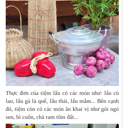
Thực đơn của tiệm lẩu có các món như: lẩu cù
lao, lẩu gà lá quế, lẩu thái, lẩu mắm... Bên cạnh
đó, tiệm còn có các món ăn khai vị như gỏi ngó
sen, bì cuốn, chả ram tôm đất...