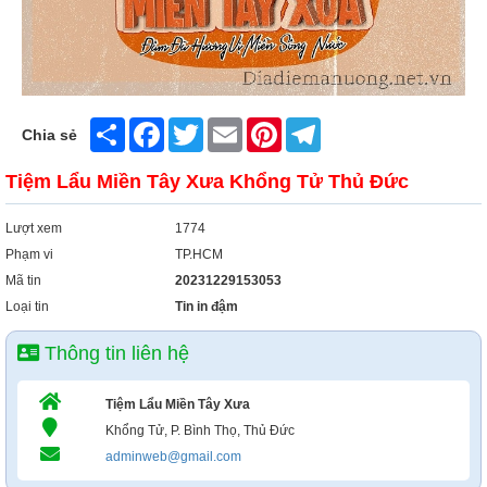
Share
Facebook
Twitter
Email
Pinterest
Telegram
Chia sẻ
Tiệm Lẩu Miền Tây Xưa Khổng Tử Thủ Đức
Lượt xem
1774
Phạm vi
TP.HCM
Mã tin
20231229153053
Loại tin
Tin in đậm
Thông tin liên hệ
Tiệm Lẩu Miền Tây Xưa
Khổng Tử, P. Bình Thọ, Thủ Đức
adminweb@gmail.com