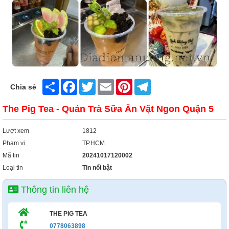
Share
Facebook
Twitter
Email
Pinterest
Telegram
Chia sẻ
The Pig Tea - Quán Trà Sữa Ăn Vặt Ngon Quận 5
Lượt xem
1812
Phạm vi
TP.HCM
Mã tin
20241017120002
Loại tin
Tin nổi bật
Thông tin liên hệ
THE PIG TEA
0778063898