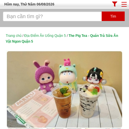
Hôm nay, Thứ Năm 06/08/2026
Trang chủ
ĐỊA ĐIỂM ĂN UỐNG SÀI GÒN
Cafe - Kem- Trà Sữa
Trang chủ
/
Địa Điểm Ăn Uống Quận 5
/
The Pig Tea - Quán Trà Sữa Ăn
Vặt Ngon Quận 5
Bánh - Đồ Ăn Vặt
Thực Phẩm Nông Hải Sản
Top Quán Ăn Sài Gòn