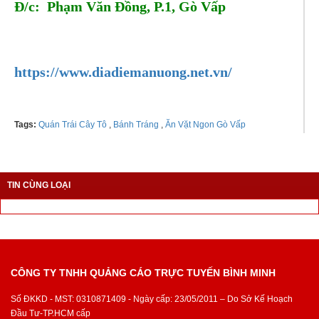
Đ/c: Phạm Văn Đồng, P.1, Gò Vấp
Tel: 0353915226
https://www.diadiemanuong.net.vn/
Tags:
Quán Trái Cây Tô
,
Bánh Tráng
,
Ăn Vặt Ngon Gò Vấp
TIN CÙNG LOẠI
CÔNG TY TNHH QUẢNG CÁO TRỰC TUYẾN BÌNH MINH
Số ĐKKD - MST: 0310871409 - Ngày cấp: 23/05/2011 – Do Sở Kế Hoạch
Đầu Tư-TP.HCM cấp