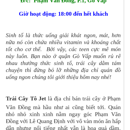
Đ/c: Phạm Văn Đồng, P.1, Gò Vấp
Giờ hoạt động: 18:00 đến hết khách
Sinh tố là thức uống giải khát ngon, mát, hơn
nữa nó còn chứa nhiều vitamin và khoáng chất
tốt cho cơ thể. Bởi vậy, các teen cực mê món
này luôn. Bạn nào ở quận Gò Vấp muốn rủ rê
nhau thưởng thức sinh tố, trái cây dằm tám
chuyện thì đừng bỏ lỡ những địa chỉ quán đồ
uống ngon chúng tôi giới thiệu hôm nay nhé!
Trái Cây Tô Jet
là địa chỉ bán trái cây ở Phạm
Văn Đồng mà hầu như ai cũng biết tới. Quán
nhỏ nhỏ xinh xinh nằm ngay góc Phạm Văn
Đồng với Lê Quang Định với vô vàn món ăn hấp
dẫn nhưng nổi tiếng nhất vẫn là hoa quả dầm.