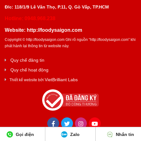
Đ/c: 118/1/9 Lê Văn Thọ, P.11, Q. Gò Vấp, TP.HCM
Hotline: 0948.968.238
Website:
http://foodysaigon.com
Copyright ©
http://foodysaigon.com
Ghi rõ nguồn “
http://foodysaigon.com
” khi
phát hành lại thông tin từ website này.
Quy chế đăng tin
Quy chế hoạt động
VietBrilliant Labs
Thiết kế website bởi
Gọi điện
Zalo
Nhắn tin