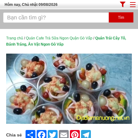
Hôm nay, Chủ nhật 09/08/2026
Trang chủ
ĐỊA ĐIỂM ĂN UỐNG SÀI GÒN
Cafe - Kem- Trà Sữa
Trang chủ
/
Quán Cafe Trà Sữa Ngon Quận Gò Vấp
/
Quán Trái Cây Tô,
Bánh Tráng, Ăn Vặt Ngon Gò Vấp
Bánh - Đồ Ăn Vặt
Thực Phẩm Nông Hải Sản
Top Quán Ăn Sài Gòn
Share
Facebook
Twitter
Email
Pinterest
Telegram
Chia sẻ