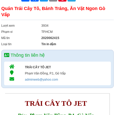
Quán Trái Cây Tô, Bánh Tráng, Ăn Vặt Ngon Gò
Vấp
Lượt xem
3934
Phạm vi
TP.HCM
Mã tin
2020062415
Loại tin
Tin in đậm
Thông tin liên hệ
TRÁI CÂY TÔ JET
Phạm Văn Đồng, P.1, Gò Vấp
adminweb@yahoo.com
TRÁI CÂY TÔ JET