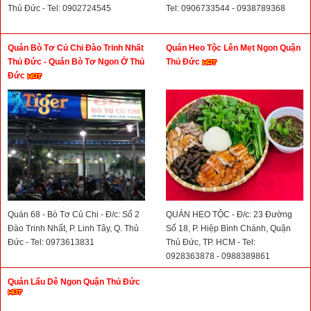
Thủ Đức - Tel: 0902724545
Tel: 0906733544 - 0938789368
Quán Bò Tơ Củ Chi Đào Trinh Nhất
Quán Heo Tộc Lên Mẹt Ngon Quận
Thủ Đức - Quán Bò Tơ Ngon Ở Thủ
Thủ Đức
Đức
Quán 68 - Bò Tơ Củ Chi - Đ/c: Số 2
QUÁN HEO TỘC - Đ/c: 23 Đường
Đào Trinh Nhất, P. Linh Tây, Q. Thủ
Số 18, P. Hiệp Bình Chánh, Quận
Đức - Tel: 0973613831
Thủ Đức, TP. HCM - Tel:
0928363878 - 0988389861
Quán Lẩu Dê Ngon Quận Thủ Đức