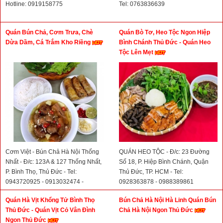
Hotline: 0919158775
Tel: 0763836639
Quán Bún Chả, Cơm Trưa, Chè
Quán Bò Tơ, Heo Tộc Ngon Hiệp
Dừa Dầm, Cá Trắm Kho Riềng
Bình Chánh Thủ Đức - Quán Heo
Tộc Lên Mẹt
Cơm Việt - Bún Chả Hà Nội Thống
QUÁN HEO TỘC - Đ/c: 23 Đường
Nhất - Đ/c: 123A & 127 Thống Nhất,
Số 18, P. Hiệp Bình Chánh, Quận
P. Bình Thọ, Thủ Đức - Tel:
Thủ Đức, TP. HCM - Tel:
0943720925 - 0913032474 -
0928363878 - 0988389861
0898868939- 0816681166
Quán Hà Vịt Khổng Tử Bình Thọ
Bún Chả Hà Nội Hà Linh Quán Bún
Thủ Đức - Quán Vịt Cỏ Vân Đình
Chả Hà Nội Ngon Thủ Đức
Ngon Thủ Đức