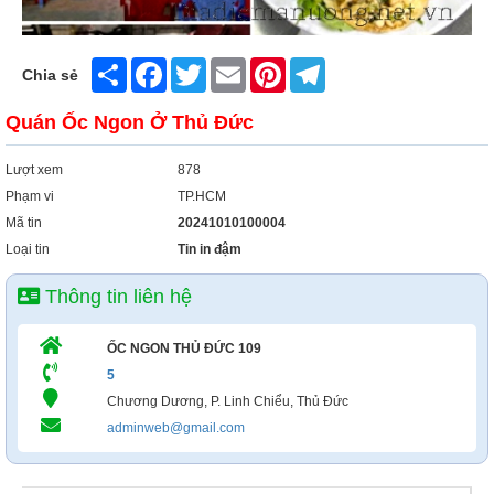
Share
Facebook
Twitter
Email
Pinterest
Telegram
Chia sẻ
Quán Ốc Ngon Ở Thủ Đức
Lượt xem
878
Phạm vi
TP.HCM
Mã tin
20241010100004
Loại tin
Tin in đậm
Thông tin liên hệ
ỐC NGON THỦ ĐỨC 109
5
Chương Dương, P. Linh Chiểu, Thủ Đức
adminweb@gmail.com