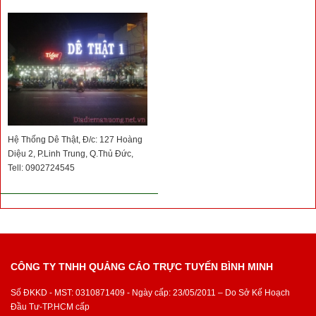
Hệ Thống Dê Thật, Đ/c: 127 Hoàng
Diệu 2, P.Linh Trung, Q.Thủ Đức,
Tell: 0902724545
CÔNG TY TNHH QUẢNG CÁO TRỰC TUYẾN BÌNH MINH
Số ĐKKD - MST: 0310871409 - Ngày cấp: 23/05/2011 – Do Sở Kế Hoạch
Đầu Tư-TP.HCM cấp