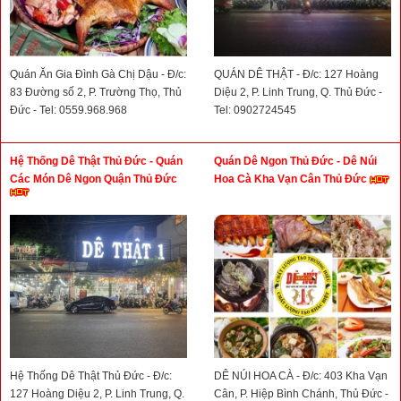
Quán Ăn Gia Đình Gà Chị Dậu - Đ/c:
QUÁN DÊ THẬT - Đ/c: 127 Hoàng
83 Đường số 2, P. Trường Thọ, Thủ
Diệu 2, P. Linh Trung, Q. Thủ Đức -
Đức - Tel: 0559.968.968
Tel: 0902724545
Hệ Thống Dê Thật Thủ Đức - Quán
Quán Dê Ngon Thủ Đức - Dê Núi
Các Món Dê Ngon Quận Thủ Đức
Hoa Cà Kha Vạn Cân Thủ Đức
Hệ Thống Dê Thật Thủ Đức - Đ/c:
DÊ NÚI HOA CÀ - Đ/c: 403 Kha Vạn
127 Hoàng Diệu 2, P. Linh Trung, Q.
Cân, P. Hiệp Bình Chánh, Thủ Đức -