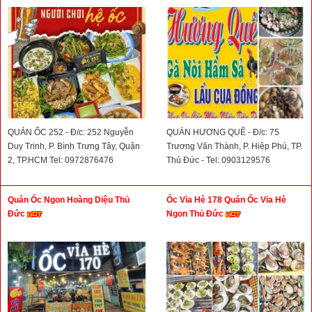
QUÁN ỐC 252 - Đ/c: 252 Nguyễn
QUÁN HƯƠNG QUÊ - Đ/c: 75
Duy Trinh, P. Bình Trưng Tây, Quận
Trương Văn Thành, P. Hiệp Phú, TP.
2, TP.HCM Tel: 0972876476
Thủ Đức - Tel: 0903129576
Quán Ốc Ngon Hoàng Diệu Thủ
Ốc Vỉa Hè 178 Quán Ốc Vỉa Hè
Đức
Ngon Thủ Đức