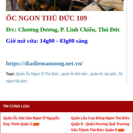
ỐC NGON THỦ ĐỨC 109
Đ/c: Chương Dương, P. Linh Chiểu, Thủ Đức
Giờ mở cửa: 14g00 - 03g00 sáng
Tel:
0908351775
https://diadiemanuong.net.vn/
Tags:
Quán Ốc Ngon Ở Thủ Đức
,
quán ốc thủ đức
,
quán ốc sài gòn
,
ốc
ngon sài gòn
TIN CÙNG LOẠI
Quán Ốc Hải Sản Ngon Ở Nguyễn
Quán Lẩu Cua Đồng Ngon Thủ Đức
Duy Trinh Quận 2
Quận 9 - Quán Hương Quê Trương
Văn Thành Thủ Đức Quận 9