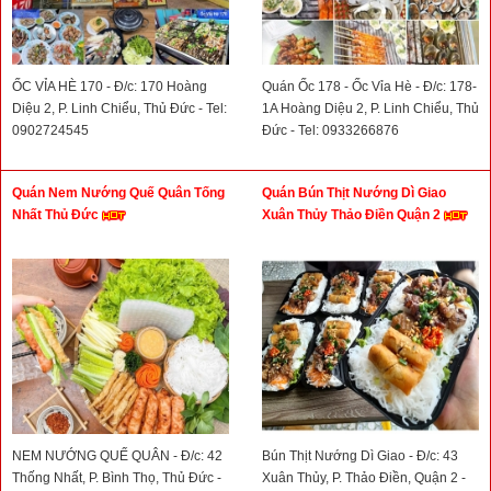
ỐC VỈA HÈ 170 - Đ/c: 170 Hoàng
Quán Ốc 178 - Ốc Vỉa Hè - Đ/c: 178-
Diệu 2, P. Linh Chiểu, Thủ Đức - Tel:
1A Hoàng Diệu 2, P. Linh Chiểu, Thủ
0902724545
Đức - Tel: 0933266876
Quán Nem Nướng Quế Quân Tống
Quán Bún Thịt Nướng Dì Giao
Nhất Thủ Đức
Xuân Thủy Thảo Điền Quận 2
NEM NƯỚNG QUẾ QUÂN - Đ/c: 42
Bún Thịt Nướng Dì Giao - Đ/c: 43
Thống Nhất, P. Bình Thọ, Thủ Đức -
Xuân Thủy, P. Thảo Điền, Quận 2 -