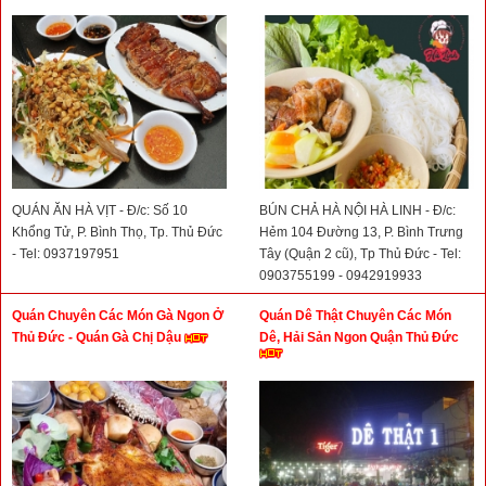
QUÁN ĂN HÀ VỊT - Đ/c: Số 10
BÚN CHẢ HÀ NỘI HÀ LINH - Đ/c:
Khổng Tử, P. Bình Thọ, Tp. Thủ Đức
Hẻm 104 Đường 13, P. Bình Trưng
- Tel: 0937197951
Tây (Quận 2 cũ), Tp Thủ Đức - Tel:
0903755199 - 0942919933
Quán Chuyên Các Món Gà Ngon Ở
Quán Dê Thật Chuyên Các Món
Thủ Đức - Quán Gà Chị Dậu
Dê, Hải Sản Ngon Quận Thủ Đức