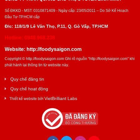
Số ĐKKD - MST: 0310871409 - Ngày cấp: 23/05/2011 – Do Sở Kế Hoạch
Đầu Tư-TP.HCM cấp
Đ/c: 118/1/9 Lê Văn Thọ, P.11, Q. Gò Vấp, TP.HCM
Hotline: 0948.968.238
Website:
http://foodysaigon.com
Copyright ©
http://foodysaigon.com
Ghi rõ nguồn “
http://foodysaigon.com
” khi
phát hành lại thông tin từ website này.
Quy chế đăng tin
Quy chế hoạt động
VietBrilliant Labs
Thiết kế website bởi