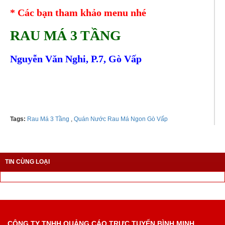
* Các bạn tham khảo menu nhé
RAU MÁ 3 TẦNG
Nguyễn Văn Nghi, P.7, Gò Vấp
Tel: 0938512107
Tags:
Rau Má 3 Tầng
,
Quán Nước Rau Má Ngon Gò Vấp
TIN CÙNG LOẠI
CÔNG TY TNHH QUẢNG CÁO TRỰC TUYẾN BÌNH MINH