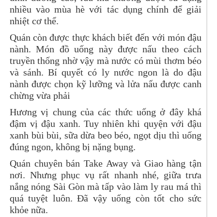
nhiều vào mùa hè với tác dụng chính để giải
nhiệt cơ thể.
Quán còn được thực khách biết đến với món đậu
nành. Món đồ uống này được nấu theo cách
truyền thống nhờ vậy mà nước có mùi thơm béo
và sánh. Bí quyết có ly nước ngon là do đậu
nành được chọn kỹ lưỡng và lửa nấu được canh
chừng vừa phải
Hương vị chung của các thức uống ở đây khá
đậm vị đậu xanh. Tuy nhiên khi quyện với đậu
xanh bùi bùi, sữa dừa beo béo, ngọt dịu thì uống
đúng ngon, không bị nặng bụng.
Quán chuyên bán Take Away và Giao hàng tận
nơi. Nhưng phục vụ rất nhanh nhé, giữa trưa
nắng nóng Sài Gòn mà tấp vào làm ly rau má thì
quá tuyệt luôn. Đã vậy uống còn tốt cho sức
khỏe nữa.