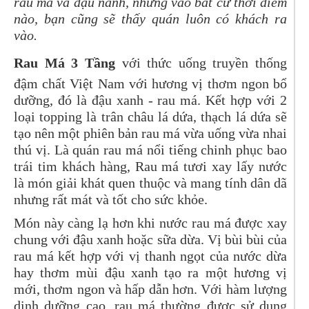
rau má và đậu nành, nhưng vào bất cứ thời điểm
nào, bạn cũng sẽ thấy quán luôn có khách ra
vào.
Rau Má 3 Tầng
với thức uống truyền thống
đậm chất Việt Nam với hương vị thơm ngon bổ
dưỡng, đó là đậu xanh - rau má. Kết hợp với 2
loại topping là trân châu lá dứa, thạch lá dứa sẽ
tạo nên một phiên bản rau má vừa uống vừa nhai
thú vị. Là quán rau má nổi tiếng chinh phục bao
trái tim khách hàng, Rau má tươi xay lấy nước
là món giải khát quen thuộc và mang tính dân dã
nhưng rất mát và tốt cho sức khỏe.
Món này càng lạ hơn khi nước rau má được xay
chung với đậu xanh hoặc sữa dừa. Vị bùi bùi của
rau má kết hợp với vị thanh ngọt của nước dừa
hay thơm mùi đậu xanh tạo ra một hương vị
mới, thơm ngon và hấp dẫn hơn. Với hàm lượng
dinh dưỡng cao, rau má thường được sử dụng