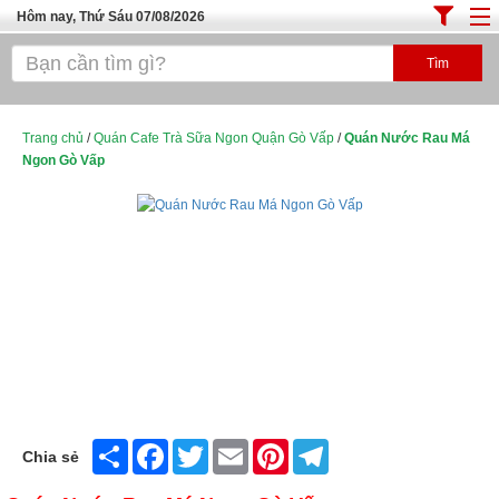
Hôm nay, Thứ Sáu 07/08/2026
Trang chủ
ĐỊA ĐIỂM ĂN UỐNG SÀI GÒN
Cafe - Kem- Trà Sữa
Trang chủ
/
Quán Cafe Trà Sữa Ngon Quận Gò Vấp
/
Quán Nước Rau Má
Ngon Gò Vấp
Bánh - Đồ Ăn Vặt
Thực Phẩm Nông Hải Sản
Top Quán Ăn Sài Gòn
Share
Facebook
Twitter
Email
Pinterest
Telegram
Chia sẻ