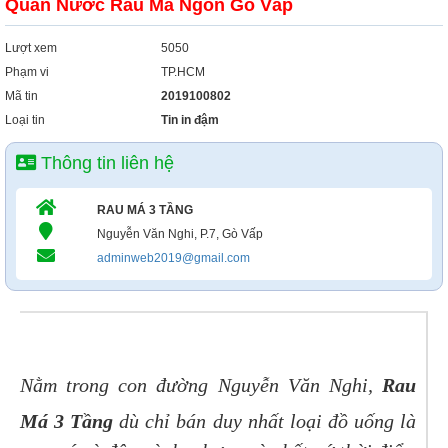
Quán Nước Rau Má Ngon Gò Vấp
Lượt xem
5050
Phạm vi
TP.HCM
Mã tin
2019100802
Loại tin
Tin in đậm
Thông tin liên hệ
RAU MÁ 3 TẦNG
Nguyễn Văn Nghi, P.7, Gò Vấp
adminweb2019@gmail.com
Nằm trong con đường Nguyễn Văn Nghi,
Rau
Má 3 Tầng
dù chỉ bán duy nhất loại đồ uống là