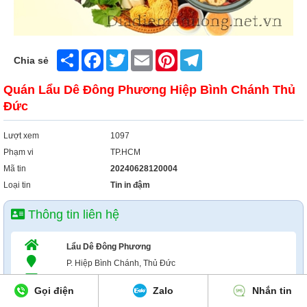
Share
Facebook
Twitter
Email
Pinterest
Telegram
Chia sẻ
Quán Lẩu Dê Đông Phương Hiệp Bình Chánh Thủ
Đức
Lượt xem
1097
Phạm vi
TP.HCM
Mã tin
20240628120004
Loại tin
Tin in đậm
Thông tin liên hệ
Lẩu Dê Đông Phương
P. Hiệp Bình Chánh, Thủ Đức
adminweb@gmail.com
Gọi điện
Zalo
Nhắn tin