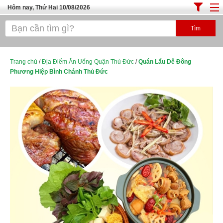
Hôm nay, Thứ Hai 10/08/2026
Trang chủ
ĐỊA ĐIỂM ĂN UỐNG SÀI GÒN
Cafe - Kem- Trà Sữa
Trang chủ
/
Địa Điểm Ăn Uống Quận Thủ Đức
/
Quán Lẩu Dê Đông
Phương Hiệp Bình Chánh Thủ Đức
Bánh - Đồ Ăn Vặt
Thực Phẩm Nông Hải Sản
Top Quán Ăn Sài Gòn