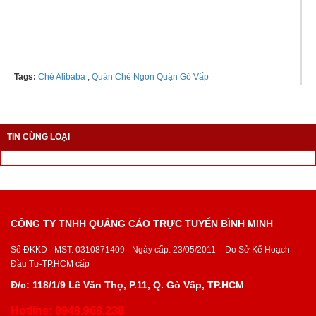
Tel: 0985665009
Tags:
Chè Alibaba
,
Quán Chè Ngon Quận Gò Vấp
TIN CÙNG LOẠI
CÔNG TY TNHH QUẢNG CÁO TRỰC TUYẾN BÌNH MINH
Số ĐKKD - MST: 0310871409 - Ngày cấp: 23/05/2011 – Do Sở Kế Hoạch
Đầu Tư-TP.HCM cấp
Đ/c: 118/1/9 Lê Văn Thọ, P.11, Q. Gò Vấp, TP.HCM
Hotline: 0948.968.238