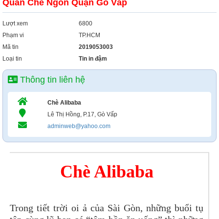
Quán Chè Ngon Quận Gò Vấp
Lượt xem
6800
Phạm vi
TP.HCM
Mã tin
2019053003
Loại tin
Tin in đậm
Thông tin liên hệ
Chè Alibaba
Lê Thị Hồng, P.17, Gò Vấp
adminweb@yahoo.com
Chè Alibaba
Trong tiết trời oi ả của Sài Gòn, những buổi tụ