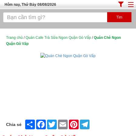
Hôm nay, Thứ Bảy 08/08/2026
Trang chủ
ĐỊA ĐIỂM ĂN UỐNG SÀI GÒN
Cafe - Kem- Trà Sữa
Trang chủ
/
Quán Cafe Trà Sữa Ngon Quận Gò Vấp
/
Quán Chè Ngon
Quận Gò Vấp
Bánh - Đồ Ăn Vặt
Thực Phẩm Nông Hải Sản
Top Quán Ăn Sài Gòn
Share
Facebook
Twitter
Email
Pinterest
Telegram
Chia sẻ