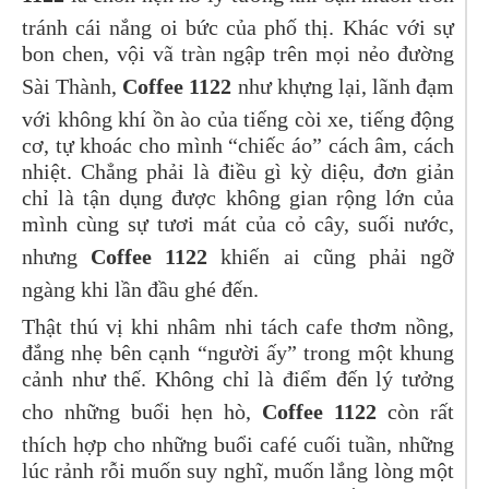
tránh cái nắng oi bức của phố thị. Khác với sự
bon chen, vội vã tràn ngập trên mọi nẻo đường
Sài Thành,
Coffee 1122
như khựng lại, lãnh đạm
với không khí ồn ào của tiếng còi xe, tiếng động
cơ, tự khoác cho mình “chiếc áo” cách âm, cách
nhiệt. Chẳng phải là điều gì kỳ diệu, đơn giản
chỉ là tận dụng được không gian rộng lớn của
mình cùng sự tươi mát của cỏ cây, suối nước,
nhưng
Coffee 1122
khiến ai cũng phải ngỡ
ngàng khi lần đầu ghé đến.
Thật thú vị khi nhâm nhi tách cafe thơm nồng,
đắng nhẹ bên cạnh “người ấy” trong một khung
cảnh như thế. Không chỉ là điểm đến lý tưởng
cho những buổi hẹn hò,
Coffee 1122
còn rất
thích hợp cho những buổi café cuối tuần, những
lúc rảnh rỗi muốn suy nghĩ, muốn lắng lòng một