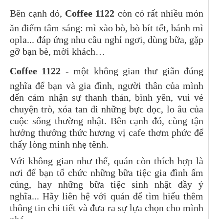
Bên cạnh đó,
Coffee 1122
còn có rất nhiều món
ăn điểm tâm sáng: mì xào bò, bò bít tết, bánh mì
opla... đáp ứng nhu cầu nghỉ ngơi, dùng bữa, gặp
gỡ bạn bè, mời khách…
Coffee 1122
- một không gian thư giãn đúng
nghĩa để bạn và gia đình, người thân của mình
đến cảm nhận sự thanh thản, bình yên, vui vẻ
chuyện trò, xóa tan đi những bực dọc, lo âu của
cuộc sống thường nhật. Bên cạnh đó, cùng tận
hưởng thưởng thức hương vị cafe thơm phức để
thấy lòng mình nhẹ tênh.
Với không gian như thế, quán còn thích hợp là
nơi để bạn tổ chức những bữa tiệc gia đình ấm
cúng, hay những bữa tiệc sinh nhật đầy ý
nghĩa... Hãy liên hệ với quán để tìm hiểu thêm
thông tin chi tiết và đưa ra sự lựa chọn cho mình