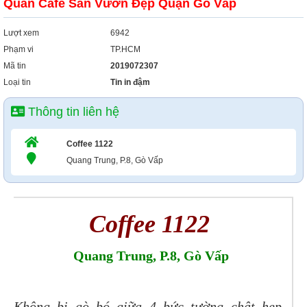
Quán Cafe Sân Vườn Đẹp Quận Gò Vấp
Lượt xem
6942
Phạm vi
TP.HCM
Mã tin
2019072307
Loại tin
Tin in đậm
Thông tin liên hệ
Coffee 1122
Quang Trung, P.8, Gò Vấp
Coffee 1122
Quang Trung, P.8, Gò Vấp
Không bị gò bó giữa 4 bức tường chật hẹp,