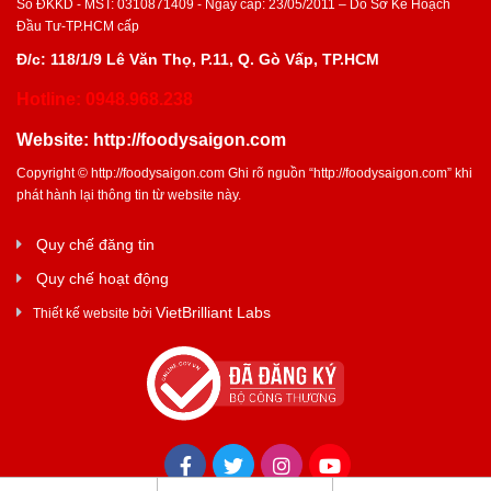
Số ĐKKD - MST: 0310871409 - Ngày cấp: 23/05/2011 – Do Sở Kế Hoạch
Đầu Tư-TP.HCM cấp
Đ/c: 118/1/9 Lê Văn Thọ, P.11, Q. Gò Vấp, TP.HCM
Hotline: 0948.968.238
Website:
http://foodysaigon.com
Copyright ©
http://foodysaigon.com
Ghi rõ nguồn “
http://foodysaigon.com
” khi
phát hành lại thông tin từ website này.
Quy chế đăng tin
Quy chế hoạt động
VietBrilliant Labs
Thiết kế website bởi