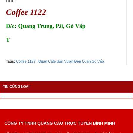
nhé.
Coffee 1122
Đ/c: Quang Trung, P.8, Gò Vấp
T
el: 0978016019
Tags:
Coffee 1122
,
Quán Cafe Sân Vườn Đẹp Quận Gò Vấp
TIN CÙNG LOẠI
CÔNG TY TNHH QUẢNG CÁO TRỰC TUYẾN BÌNH MINH