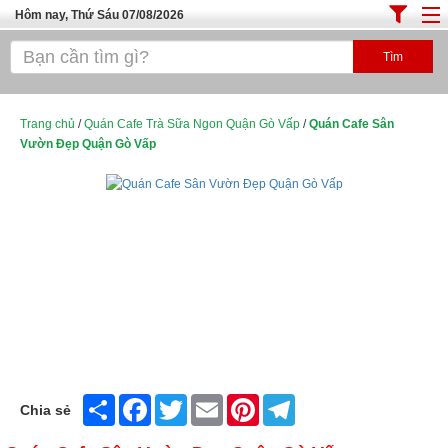
Hôm nay, Thứ Sáu 07/08/2026
Trang chủ
ĐỊA ĐIỂM ĂN UỐNG SÀI GÒN
Cafe - Kem- Trà Sữa
Trang chủ
/
Quán Cafe Trà Sữa Ngon Quận Gò Vấp
/
Quán Cafe Sân
Vườn Đẹp Quận Gò Vấp
Bánh - Đồ Ăn Vặt
Thực Phẩm Nông Hải Sản
Top Quán Ăn Sài Gòn
Share
Facebook
Twitter
Email
Pinterest
Telegram
Chia sẻ