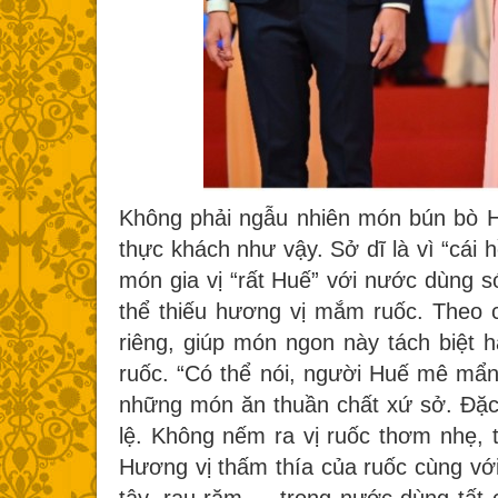
Không phải ngẫu nhiên món bún bò Hu
thực khách như vậy. Sở dĩ là vì “cái
món gia vị “rất Huế” với nước dùng
thể thiếu hương vị mắm ruốc. Theo c
riêng, giúp món ngon này tách biệt 
ruốc. “Có thể nói, người Huế mê mẩn
những món ăn thuần chất xứ sở. Đặc
lệ. Không nếm ra vị ruốc thơm nhẹ, t
Hương vị thấm thía của ruốc cùng với