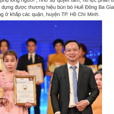
 phụ lòng người”, nhờ sự quyết tâm, nỗ lực phấn 
o dựng được thương hiệu bún bò Huế Đông Ba Gia
ếng ở khắp các quận, huyện TP. Hồ Chí Minh.