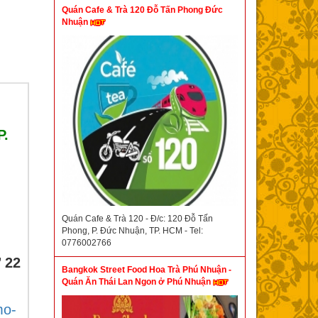
Quán Cafe & Trà 120 Đỗ Tấn Phong Đức
Nhuận
P.
Quán Cafe & Trà 120 - Đ/c: 120 Đỗ Tấn
Phong, P. Đức Nhuận, TP. HCM - Tel:
0776002766
 22
Bangkok Street Food Hoa Trà Phú Nhuận -
Quán Ăn Thái Lan Ngon ở Phú Nhuận
mo-