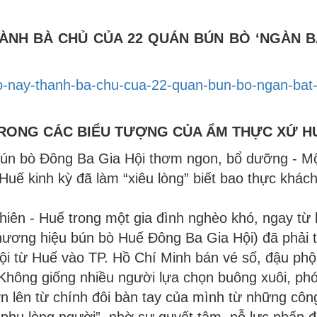
HÀNH BÀ CHỦ CỦA 22 QUÁN BÚN BÒ ‘NGÀN B
-so-nay-thanh-ba-chu-cua-22-quan-bun-bo-ngan-bat
TRONG CÁC BIỂU TƯỢNG CỦA ẨM THỰC XỨ H
bún bò Đông Ba Gia Hội thơm ngon, bổ dưỡng - M
uế kinh kỳ đã làm “xiêu lòng” biết bao thực khác
hiên - Huế trong một gia đình nghèo khó, ngay từ 
 thương hiệu bún bò Huế Đông Ba Gia Hội) đã phải 
ội từ Huế vào TP. Hồ Chí Minh bán vé số, đậu ph
 Không giống nhiều người lựa chọn buông xuôi, ph
 lên từ chính đôi bàn tay của mình từ những côn