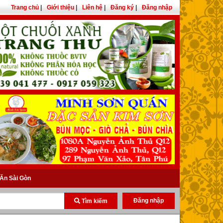
Trang chủ
|
Giới thiệu
|
Liên hệ
|
Đăng ký
|
Đăng nhập
Ăn Sài Gòn
Đăng nhập
Tìm kiếm