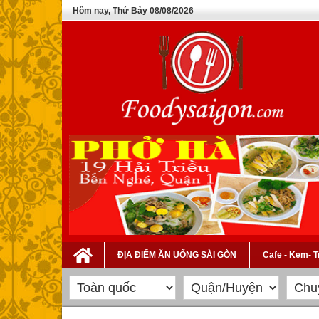
Hôm nay, Thứ Bảy 08/08/2026
ĐỊA ĐIỂM ĂN UỐNG SÀI GÒN
Cafe - Kem- 