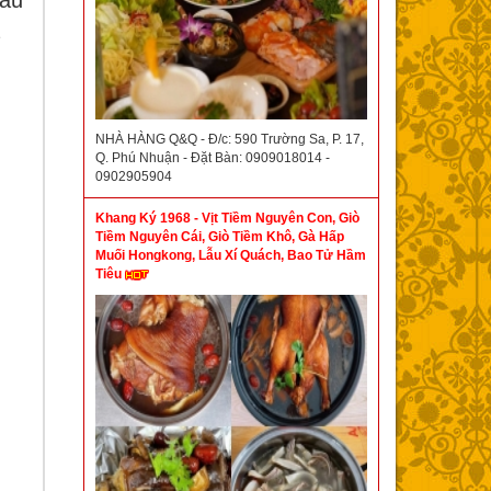
đấu
NHÀ HÀNG Q&Q - Đ/c: 590 Trường Sa, P. 17,
Q. Phú Nhuận - Đặt Bàn: 0909018014 -
0902905904
Khang Ký 1968 - Vịt Tiềm Nguyên Con, Giò
Tiềm Nguyên Cái, Giò Tiềm Khô, Gà Hấp
Muối Hongkong, Lẫu Xí Quách, Bao Tử Hầm
Tiêu