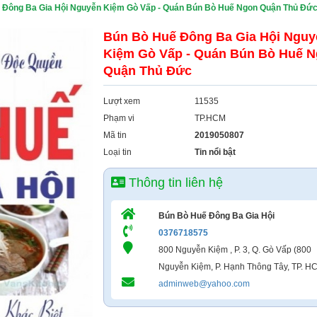
 Đông Ba Gia Hội Nguyễn Kiệm Gò Vấp - Quán Bún Bò Huế Ngon Quận Thủ Đứ
Bún Bò Huế Đông Ba Gia Hội Nguy
Kiệm Gò Vấp - Quán Bún Bò Huế 
Quận Thủ Đức
Lượt xem
11535
Phạm vi
TP.HCM
Mã tin
2019050807
Loại tin
Tin nổi bật
Thông tin liên hệ
Bún Bò Huế Đông Ba Gia Hội
0376718575
800 Nguyễn Kiệm , P. 3, Q. Gò Vấp (800
Nguyễn Kiệm, P. Hạnh Thông Tây, TP. H
adminweb@yahoo.com