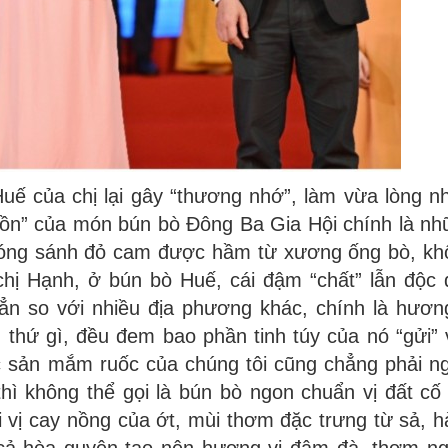
ế của chị lại gây “thương nhớ”, làm vừa lòng n
 hồn” của món bún bò Đông Ba Gia Hội chính là n
 sóng sánh đỏ cam được hầm từ xương ống bò, kh
hị Hạnh, ở bún bò Huế, cái đậm “chất” lẫn độc 
hẳn so với nhiều địa phương khác, chính là hươn
 thứ gì, đều đem bao phần tinh túy của nó “gửi”
 sản mắm ruốc của chúng tôi cũng chẳng phải ng
hì không thể gọi là bún bò ngon chuẩn vị đất cố
 vị cay nồng của ớt, mùi thơm đặc trưng từ sả, 