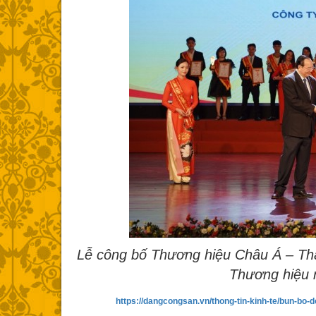
Lễ công bố Thương hiệu Châu Á – Thá
Thương hiệu 
https://dangcongsan.vn/thong-tin-kinh-te/bun-bo-