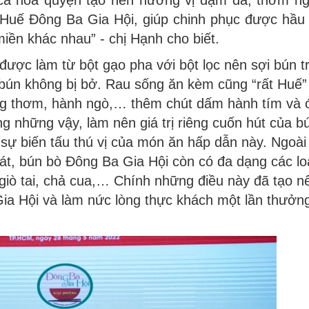
 cả hòa quyện tạo nên hương vị đậm đà, thơm ng
Huế Đông Ba Gia Hội, giúp chinh phục được hầu 
iền khác nhau” - chị Hạnh cho biết.
được làm từ bột gạo pha với bột lọc nên sợi bún t
 bún không bị bở. Rau sống ăn kèm cũng “rất Huế”
úng thơm, hành ngò,… thêm chút dấm hành tím và 
g những vậy, làm nên giá trị riêng cuốn hút của b
 sự biến tấu thú vị của món ăn hấp dẫn này. Ngoài
 lát, bún bò Đông Ba Gia Hội còn có đa dạng các lo
, giò tai, chả cua,… Chính những điều này đã tạo n
ia Hội và làm nức lòng thực khách một lần thưởn