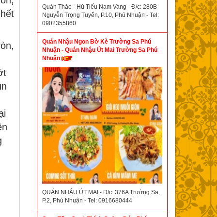
on,
Quán Thảo - Hủ Tiếu Nam Vang - Đ/c: 280B
hết
Nguyễn Trọng Tuyển, P.10, Phú Nhuận - Tel:
0902355860
Quán Nhậu Ngon Bờ Kè Trường Sa Phú
ròn,
Nhuận - Quán Nhậu Út Mai Trường Sa Phú
Nhuận
ớt
ún
ại
ên
g
QUÁN NHẬU ÚT MAI - Đ/c: 376A Trường Sa,
P.2, Phú Nhuận - Tel: 0916680444