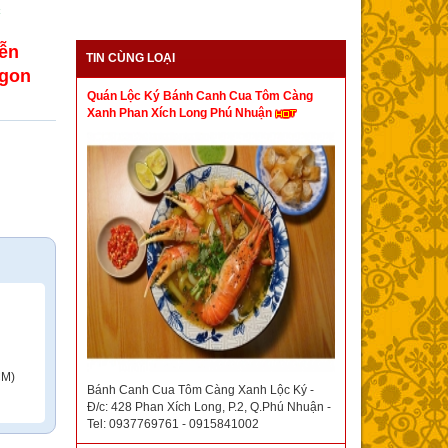
c
ễn
TIN CÙNG LOẠI
Ngon
Quán Lộc Ký Bánh Canh Cua Tôm Càng
Xanh Phan Xích Long Phú Nhuận
CM)
Bánh Canh Cua Tôm Càng Xanh Lộc Ký -
Đ/c: 428 Phan Xích Long, P.2, Q.Phú Nhuận -
Tel: 0937769761 - 0915841002