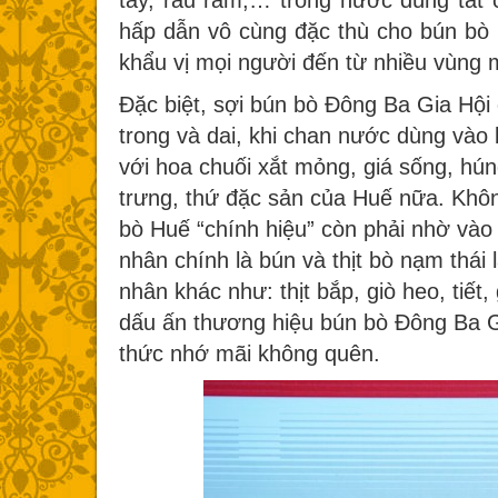
tây, rau răm,… trong nước dùng tất
hấp dẫn vô cùng đặc thù cho bún bò 
khẩu vị mọi người đến từ nhiều vùng m
Đặc biệt, sợi bún bò Đông Ba Gia Hội 
trong và dai, khi chan nước dùng vào
với hoa chuối xắt mỏng, giá sống, h
trưng, thứ đặc sản của Huế nữa. Khôn
bò Huế “chính hiệu” còn phải nhờ vào
nhân chính là bún và thịt bò nạm thái
nhân khác như: thịt bắp, giò heo, tiết
dấu ấn thương hiệu bún bò Đông Ba G
thức nhớ mãi không quên.