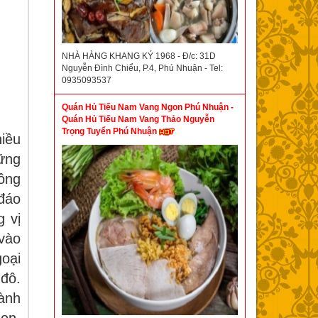
NHÀ HÀNG KHANG KÝ 1968 - Đ/c: 31D
Nguyễn Đình Chiểu, P.4, Phú Nhuận - Tel:
0935093537
Quán Hủ Tiếu Nam Vang Ngon Phú Nhuận -
Quán Hủ Tiếu Nam Vang Thảo Nguyễn
Trọng Tuyển Phú Nhuận
hiều
hững
ông
đáo
g vị
 vào
oại
 đô.
hành