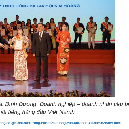
i Bình Dương, Doanh nghiệp – doanh nhân tiêu bi
nổi tiếng hàng đầu Việt Namh
dong-ba-gia-hoi-mot-trong-cac-bieu-tuong-cua-am-thuc-xu-hue-628465.html