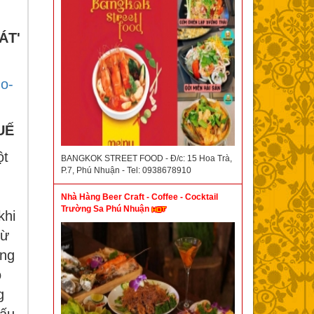
ÁT'
-o-
UẾ
ột
BANGKOK STREET FOOD - Đ/c: 15 Hoa Trà,
P.7, Phú Nhuận - Tel: 0938678910
h
Nhà Hàng Beer Craft - Coffee - Cocktail
Trường Sa Phú Nhuận
khi
từ
ộng
ó
g