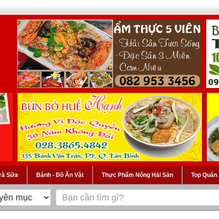
Trà Sữa
Bánh - Đồ Ăn Vặt
Thực Phẩm Nông Hải Sản
Top Quán 