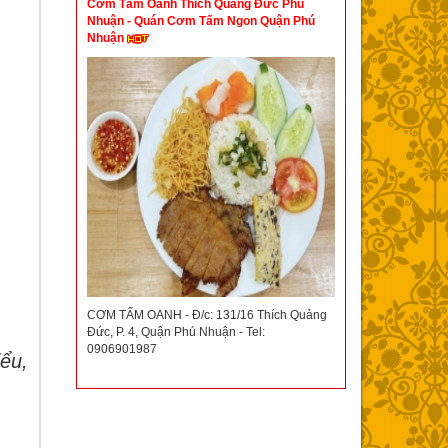
Cơm Tấm Oanh Thích Quảng Đức Phú
Nhuận - Quán Cơm Tấm Ngon Quận Phú
Nhuận
CƠM TẤM OANH - Đ/c: 131/16 Thích Quảng
Đức, P. 4, Quận Phú Nhuận - Tel:
0906901987
ểu,