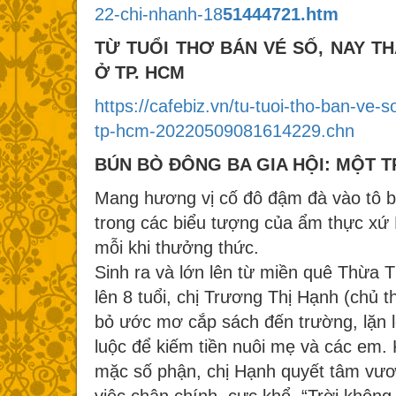
22-chi-nhanh-18
51444721.htm
TỪ TUỔI THƠ BÁN VÉ SỐ, NAY T
Ở TP. HCM
https://cafebiz.vn/tu-tuoi-tho-ban-ve
tp-hcm-20220509081614229.chn
BÚN BÒ ĐÔNG BA GIA HỘI: MỘT 
Mang hương vị cố đô đậm đà vào tô 
trong các biểu tượng của ẩm thực xứ H
mỗi khi thưởng thức.
Sinh ra và lớn lên từ miền quê Thừa T
lên 8 tuổi, chị Trương Thị Hạnh (chủ
bỏ ước mơ cắp sách đến trường, lặn l
luộc để kiếm tiền nuôi mẹ và các em.
mặc số phận, chị Hạnh quyết tâm vươn