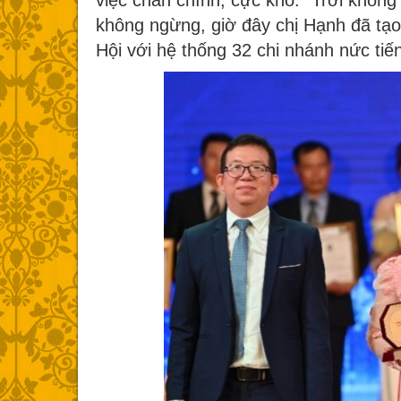
việc chân chính, cực khổ. “Trời không
không ngừng, giờ đây chị Hạnh đã tạ
Hội với hệ thống 32 chi nhánh nức ti