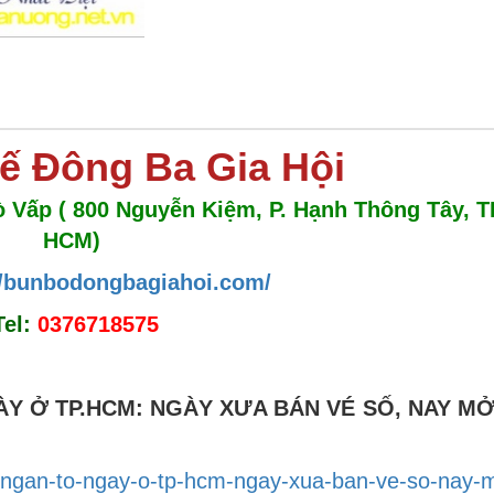
ế Đông Ba Gia Hội
Gò Vấp ( 800 Nguyễn Kiệm, P. Hạnh Thông Tây, T
HCM)
//bunbodongbagiahoi.com/
Tel:
0376718575
Y Ở TP.HCM: NGÀY XƯA BÁN VÉ SỐ, NAY MỞ
o-ngan-to-ngay-o-tp-hcm-ngay-xua-ban-ve-so-nay-