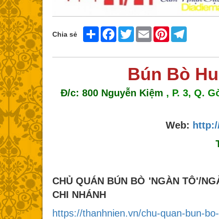
Share
Facebook
Twitter
Email
Pinterest
Telegram
Chia sẻ
Bún Bò Hu
Đ/c: 800 Nguyễn Kiệm
, P. 3, Q. 
Web:
http:
CHỦ QUÁN BÚN BÒ 'NGÀN TÔ'/NGÀ
CHI NHÁNH
https://thanhnien.vn/chu-quan-bun-b