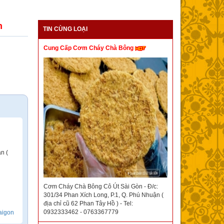
n
TIN CÙNG LOẠI
Cung Cấp Cơm Cháy Chà Bông
n (
Cơm Cháy Chà Bông Cô Út Sài Gòn - Đ/c:
301/34 Phan Xích Long, P.1, Q. Phú Nhuận (
địa chỉ cũ 62 Phan Tây Hồ ) - Tel:
0932333462 - 0763367779
aigon