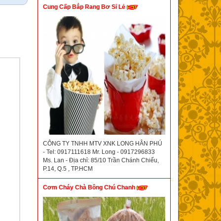
Cung Cấp Bắp Rang Bơ Sỉ Lẻ
CÔNG TY TNHH MTV XNK LONG HÂN PHÚ
- Tel: 0917111618 Mr. Long - 0917296833
Ms. Lan - Địa chỉ: 85/10 Trần Chánh Chiếu,
P.14, Q.5 , TP.HCM
Cơm Cháy Chà Bông Chú Chanh