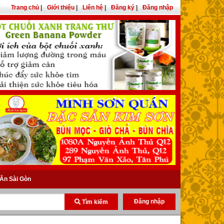
Trang chủ
|
Giới thiệu
|
Liên hệ
|
Đăng ký
|
Đăng nhập
Ăn Sài Gòn
Đăng nhập
Tìm kiếm