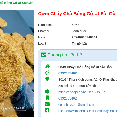
à Bông Cô Út Sài Gòn
Cơm Cháy Chà Bông Cô Út Sài Gò
Lượt xem
5362
Phạm vi
Toàn quốc
Mã tin
20240906140001
Loại tin
Tin nổi bật
Thông tin liên hệ
Cơm Cháy Chà Bông Cô Út Sài Gòn
0932333462
301/34 Phan Xích Long, P.1, Q. Phú Nhuậ
địa chỉ cũ 62 Phan Tây Hồ )
https://s.shopee.vn/9UqaBUb9Eb
0932333462
comchaycout@gmail.com
https://www.facebook.com/comchaycouts