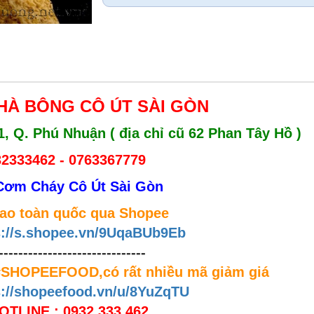
HÀ BÔNG CÔ ÚT SÀI GÒN
1, Q. Phú Nhuận ( địa chỉ cũ 62 Phan Tây Hồ )
32333462 - 0763367779
Cơm Cháy Cô Út Sài Gòn
iao toàn quốc qua Shopee
s://s.shopee.vn/9UqaBUb9Eb
------------------------------
 #SHOPEEFOOD,có rất nhiều mã giảm giá
s://shopeefood.vn/u/8YuZqTU
OTLINE : 0932.333.462