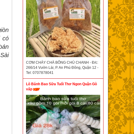
giòn
 có
bán
 Sài
CƠM CHÁY CHÀ BÔNG CHÚ CHANH - Đ/c:
266/14 Vườn Lài, P. An Phú Đông, Quận 12 -
Tel: 0707878041
Lò Bánh Bao Sữa Tuổi Thơ Ngon Quận Gò
vấp