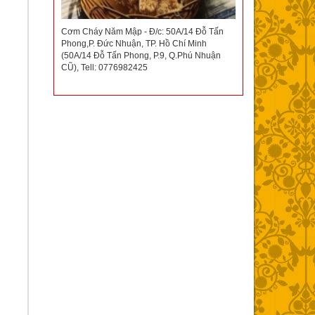
Cơm Cháy Năm Mập - Đ/c: 50A/14 Đỗ Tấn
Phong,P. Đức Nhuận, TP. Hồ Chí Minh
(50A/14 Đỗ Tấn Phong, P.9, Q.Phú Nhuận
CŨ), Tell: 0776982425