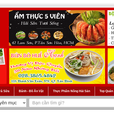
Trà Sữa
Bánh - Đồ Ăn Vặt
Thực Phẩm Nông Hải Sản
Top Quán 