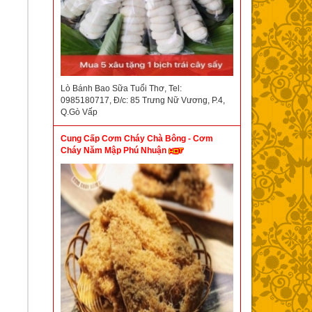
Lò Bánh Bao Sữa Tuổi Thơ, Tel:
0985180717, Đ/c: 85 Trưng Nữ Vương, P.4,
Q.Gò Vấp
Cung Cấp Cơm Cháy Chà Bông - Cơm
Cháy Năm Mập Phú Nhuận