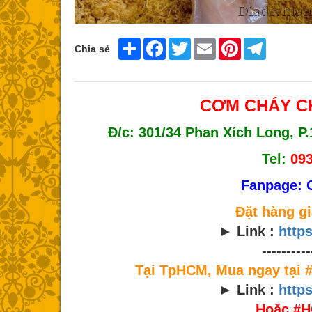
Share
Facebook
Twitter
Email
Pinterest
Telegram
Chia sẻ
CƠM CHÁY C
Đ/c: 301/34 Phan Xích Long, P.
Tel:
09
Fanpage: 
Đặt hàng g
► Link :
http
----------
Tại TpHCM, Mua ngay tại
► Link :
http
Hoặc #H