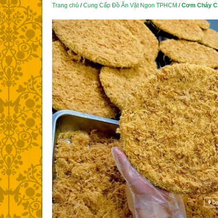
Trang chủ
/
Cung Cấp Đồ Ăn Vặt Ngon TPHCM
/
Cơm Cháy Ch