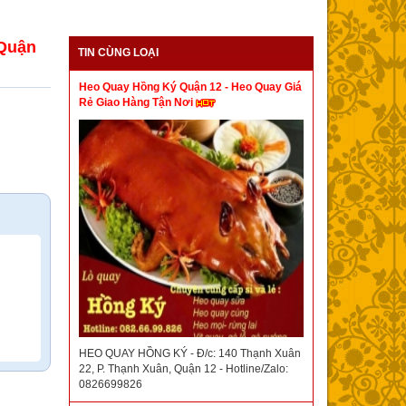
 Quận
TIN CÙNG LOẠI
Heo Quay Hồng Ký Quận 12 - Heo Quay Giá
Rẻ Giao Hàng Tận Nơi
HEO QUAY HỒNG KÝ - Đ/c: 140 Thạnh Xuân
22, P. Thạnh Xuân, Quận 12 - Hotline/Zalo:
0826699826