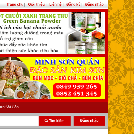
Trang chủ
|
Giới thiệu
|
Liên hệ
|
Đăng ký
|
Đăng nhập
Ăn Sài Gòn
Đăng nhập
Tìm kiếm