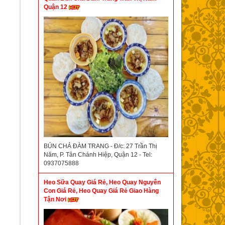
Quận 12
BÚN CHẢ ĐÀM TRANG - Đ/c: 27 Trần Thị
Năm, P. Tân Chánh Hiệp, Quận 12 - Tel:
0937075888
Heo Sữa Quay Giá Rẻ, Heo Quay Nguyên
Con Giá Rẻ, Heo Quay Giá Rẻ Giao Hàng
Tận Nơi