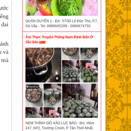
nước
iếng
QUÁN DUYÊN 1 - Đ/c: 57/30 Lê Đức Thọ, P.7,
 dai
Gò Vấp - Tel: 0989045289 - 0966674750
Ẩm Thực Truyền Thống Nam Định Bán Ở
Sài Gòn
bánh
u và
n mà
NEM THÍNH GIÒ XÀO LỤC BẢO - Đ/c: Hẻm
247, KP2, Trường Chinh, P. Tân Thới Nhất,