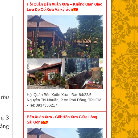
Hội Quán Bến Xuân Xưa – Không Gian Giao
Lưu Đồ Cổ Xưa Và ký ức
Hội Quán Bến Xuân Xưa - Đ/c: 84/23/6
 thu
Nguyễn Thị Nhuần, P. An Phú Đông, TPHCM
- Tel: 0937356217
ụ 3
Bến Xuân Xưa - Giữ Hồn Xưa Giữa Lòng
Sài Gòn
bằng