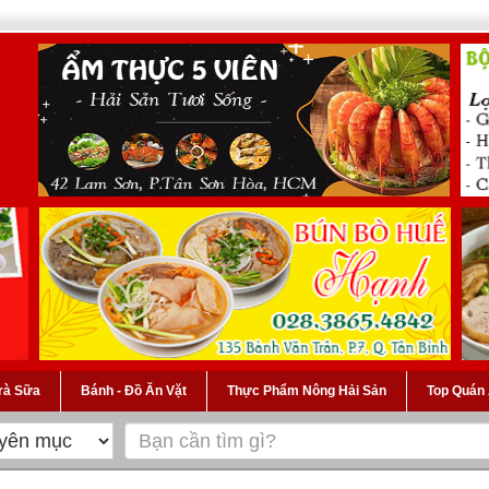
Trà Sữa
Bánh - Đồ Ăn Vặt
Thực Phẩm Nông Hải Sản
Top Quán 