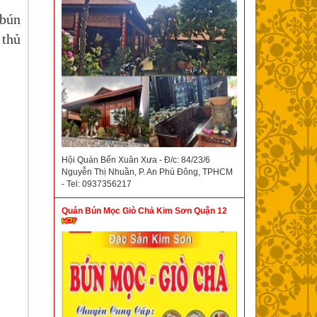
 bún
 thủ
Hội Quán Bến Xuân Xưa - Đ/c: 84/23/6
Nguyễn Thị Nhuần, P. An Phú Đông, TPHCM
- Tel: 0937356217
Quán Bún Mọc Giò Chả Kim Sơn Quận 12