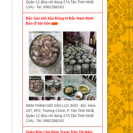
Quận 12 (Địa chỉ đúng 27A Tân Thới Nhất
13A) - Tel: 0982288243
Đặc Sản Giò Xào Đúng Vị Bắc Nam Định
Bán Ở Sài Gòn
NEM THÍNH GIÒ XÀO LỤC BẢO - Đ/c: Hẻm
247, KP2, Trường Chinh, P. Tân Thới Nhất,
Quận 12 (Địa chỉ đúng 27A Tân Thới Nhất
13A) - Tel: 0982288243
Quán Bún Chả Đàm Trang Trần Thị Năm