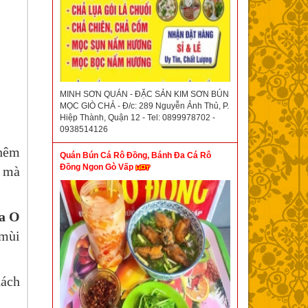
MINH SƠN QUÁN - ĐẶC SẢN KIM SƠN BÚN
MỌC GIÒ CHẢ - Đ/c: 289 Nguyễn Ảnh Thủ, P.
Hiệp Thành, Quận 12 - Tel: 0899978702 -
0938514126
thêm
Quán Bún Cá Rô Đồng, Bánh Đa Cá Rô
Đồng Ngon Gò Vấp
ủ mà
a O
 mùi
hách