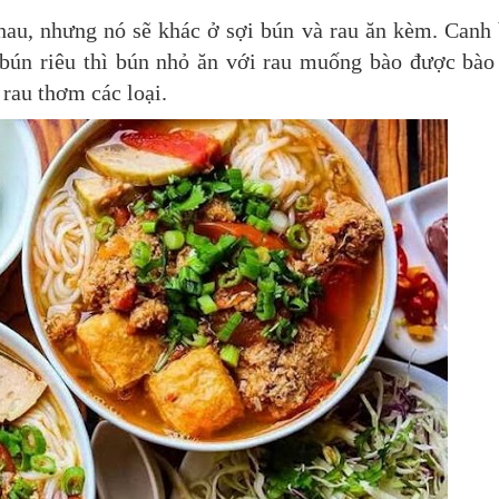
hau, nhưng nó sẽ khác ở sợi bún và rau ăn kèm. Canh
 bún riêu thì bún nhỏ ăn với rau muống bào được bào
 rau thơm các loại.