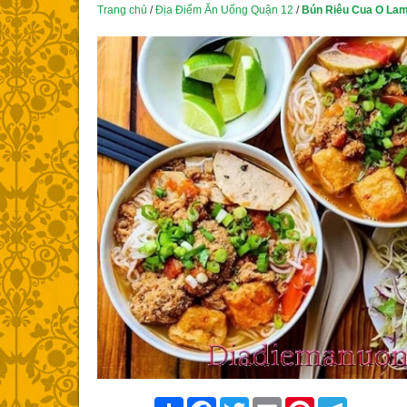
Trang chủ
/
Địa Điểm Ăn Uống Quận 12
/
Bún Riêu Cua O Lam
Share
Facebook
Twitter
Email
Pinterest
Telegram