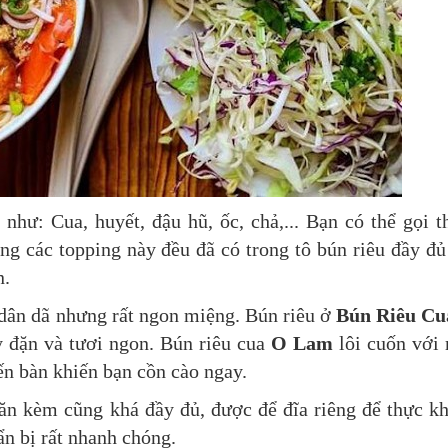
như: Cua, huyết, đậu hũ, ốc, chả,... Bạn có thể gọi 
 các topping này đều đã có trong tô bún riêu đầy đ
n.
 dân dã nhưng rất ngon miệng. Bún riêu ở
Bún Riêu Cu
 đặn và tươi ngon. Bún riêu cua
O Lam
lôi cuốn với
n bàn khiến bạn cồn cào ngay.
 ăn kèm cũng khá đầy đủ, được để đĩa riêng để thực k
n bị rất nhanh chóng.