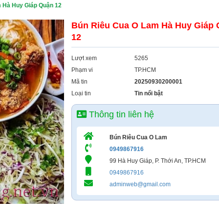
 Hà Huy Giáp Quận 12
Bún Riêu Cua O Lam Hà Huy Giáp
12
Lượt xem
5265
Phạm vi
TP.HCM
Mã tin
20250930200001
Loại tin
Tin nổi bật
Thông tin liên hệ
Bún Riêu Cua O Lam
0949867916
99 Hà Huy Giáp, P. Thới An, TP.HCM
0949867916
adminweb@gmail.com